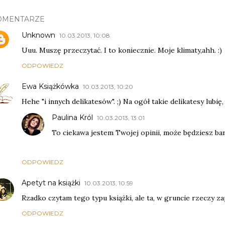
OMENTARZE
Unknown
10.03.2013, 10:08
Uuu. Muszę przeczytać. I to koniecznie. Moje klimaty,ahh. :)
ODPOWIEDZ
Ewa Książkówka
10.03.2013, 10:20
Hehe "i innych delikatesów". ;) Na ogół takie delikatesy lubię, a
Paulina Król
10.03.2013, 13:01
To ciekawa jestem Twojej opinii, może będziesz bard
ODPOWIEDZ
Apetyt na książki
10.03.2013, 10:59
Rzadko czytam tego typu książki, ale ta, w gruncie rzeczy z
ODPOWIEDZ