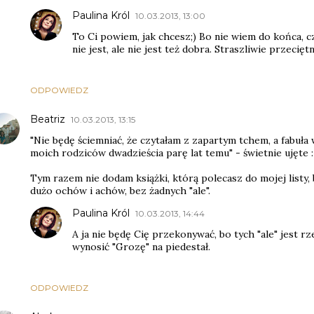
Paulina Król
10.03.2013, 13:00
To Ci powiem, jak chcesz;) Bo nie wiem do końca, cz
nie jest, ale nie jest też dobra. Straszliwie przeciętn
ODPOWIEDZ
Beatriz
10.03.2013, 13:15
"Nie będę ściemniać, że czytałam z zapartym tchem, a fabuła 
moich rodziców dwadzieścia parę lat temu" - świetnie ujęte 
Tym razem nie dodam książki, którą polecasz do mojej listy, 
dużo ochów i achów, bez żadnych "ale".
Paulina Król
10.03.2013, 14:44
A ja nie będę Cię przekonywać, bo tych "ale" jest r
wynosić "Grozę" na piedestał.
ODPOWIEDZ