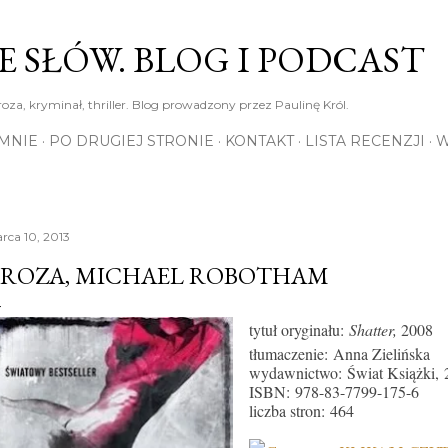
Przejdź do głównej zawartości
E SŁÓW. BLOG I PODCAST
roza, kryminał, thriller. Blog prowadzony przez Paulinę Król.
MNIE
PO DRUGIEJ STRONIE
KONTAKT
LISTA RECENZJI
W
rca 10, 2013
ROZA, MICHAEL ROBOTHAM
tytuł oryginału:
Shatter,
2008
tłumaczenie: Anna Zielińska
wydawnictwo:
Świat Książki,
ISBN:
978-83-7799-175-6
liczba stron:
464