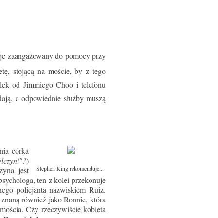
staje zaangażowany do pomocy przy
tę, stojącą na moście, by z tego
pilek od Jimmiego Choo i telefonu
dają, a odpowiednie służby muszą
tnia córka
elczyni"?
)
Stephen King rekomenduje...
zyna jest
sychologa, ten z kolei przekonuje
ego policjanta nazwiskiem Ruiz.
 znaną również jako Ronnie, która
omościa. Czy rzeczywiście kobieta