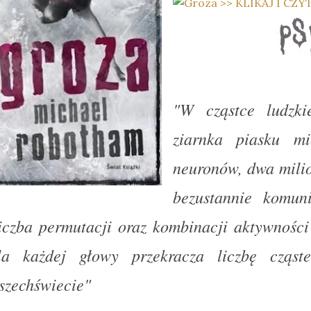
"W cząstce ludzki
ziarnka piasku mi
neuronów, dwa milio
bezustannie komuni
iczba permutacji oraz kombinacji aktywności 
la każdej głowy przekracza liczbę cząst
szechświecie"