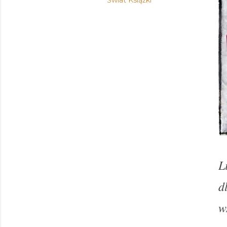
Świat Książki
L
d
w