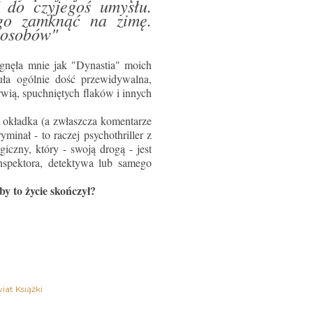
 do czyjegoś umysłu.
 go zamknąć na zimę.
sposobów"
ągnęła mnie jak "Dynastia" moich
uła ogólnie dość przewidywalna,
rwią, spuchniętych flaków i innych
 okładka (a zwłaszcza komentarze
yminał - to raczej psychothriller z
iczny, który - swoją drogą - jest
nspektora, detektywa lub samego
by to życie skończył?
iat Książki