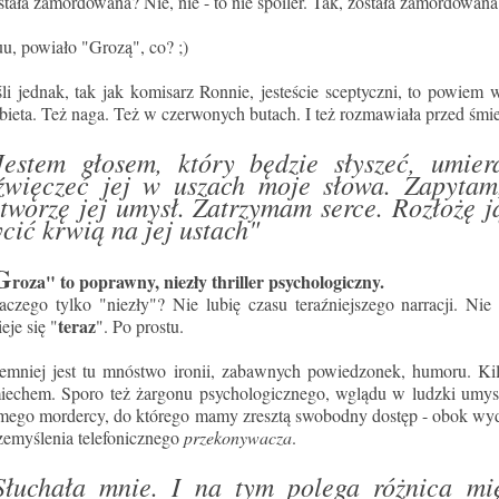
stała zamordowana? Nie, nie - to nie spoiler. Tak, została zamordowan
u, powiało "Grozą", co? ;)
śli jednak, tak jak komisarz Ronnie, jesteście sceptyczni, to powiem w
bieta. Też naga. Też w czerwonych butach. I też rozmawiała przed śmierc
Jestem głosem, który będzie słyszeć, umie
źwięczeć jej w uszach moje słowa. Zapytam,
tworzę jej umysł. Zatrzymam serce. Rozłożę ją
ycić krwią na jej ustach"
G
roza" to poprawny, niezły thriller psychologiczny.
aczego tylko "niezły"? Nie lubię czasu teraźniejszego narracji. Nie 
teraz
ieje się "
". Po prostu.
emniej jest tu mnóstwo ironii, zabawnych powiedzonek, humoru. Kil
iechem. Sporo też żargonu psychologicznego, wglądu w ludzki umysł 
mego mordercy, do którego mamy zresztą swobodny dostęp - obok wyd
zemyślenia telefonicznego
przekonywacza
.
Słuchała mnie. I na tym polega różnica mię