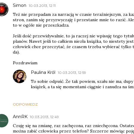
Simon
10.03.2013, 12:11
Też nie przepadam za narracją w czasie teraźniejszym, za k
stron, zanim się przyzwyczaję i przestanie mnie to razić. Ale
to w ogóle nie przeszkadza.
Jeśli dość przewidywalnie, to ja raczej nie wpisuję tego tytu
planów. Nawet jeśli to całkiem niezła książka, to niestety jest
człowiek chce przeczytać, że czasem trzeba wybierać tylko te
da).
Pozdrawiam
Paulina Król
10.03.2013, 12:59
To sobie odpuść. Że tak powiem, szału nie ma, dupy
książek, a ta się momentami ciągnie i zanudza na śm
ODPOWIEDZ
AnnRK
10.03.2013, 12:49
Czuję się na zmianę, raz zachęcona, raz zniechęcona. Ostate
można zabić człowieka przez telefon? Szczerze mówiąc poję