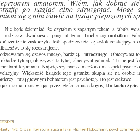
ieprzonym amatorem. Wiem, jak dobrać się
otrafię go nagiąć albo zdruzgotać. Mogę
miem się z nim bawić na tysiąc pieprzonych 
Nie będę ściemniać, że czytałam z zapartym tchem, a fabuła wci
nudziłam
rodziców dwadzieścia parę lat temu. Trochę się
. Fab
kończenie nie zaskoczyło. Jeśli spodziewacie się zwłok ociekających k
likatesów, to się rozczarujecie.
mrocznego
odziewałam się czegoś innego, bardziej...
. Obiecywała to
 okładce tylnej), obiecywał to tytuł, obiecywał gatunek. To nie jest kr
ementami kryminału. Największy nacisk nałożono na aspekt psycholog
welacyjny. Większość książek tego gatunku skupia się na osobie i
rdercy - tutaj głównym bohaterem jest psycholog. I to jest ciekawe.
kto kocha życie, 
 jak można rozmawiając przez telefon zmusić kogoś,
ostępnij
kiety:
4/6
Groza
literatura australijska
Michael Robotham
psychothriller
Św