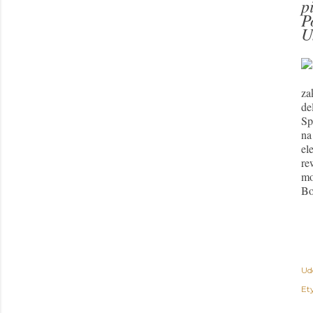
p
P
U
za
de
Sp
na
el
re
mo
Bo
Ud
Ety