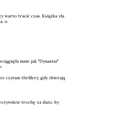
y warto tracić czas. Książka zła
a, o.
wciągnęła mnie jak "Dynastia"
:>
bo czytam thrillery, gdy zbierają
zeczywiście trochę za dużo, by