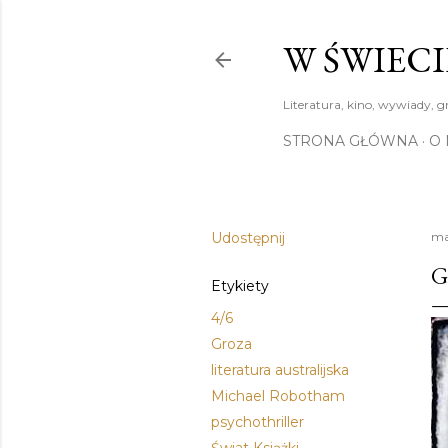
W ŚWIECI
Literatura, kino, wywiady, g
STRONA GŁÓWNA
O 
Udostępnij
ma
G
Etykiety
4/6
Groza
literatura australijska
Michael Robotham
psychothriller