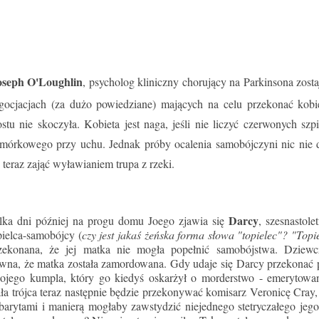
oseph O'Loughlin
, psycholog kliniczny chorujący na Parkinsona zo
gocjacjach (za dużo powiedziane) mających na celu przekonać kobie
stu nie skoczyła. Kobieta jest naga, jeśli nie liczyć czerwonych sz
mórkowego przy uchu. Jednak próby ocalenia samobójczyni nic nie 
ę teraz zająć wyławianiem trupa z rzeki.
Darcy
lka dni później na progu domu Joego zjawia się
, szesnastole
pielca-samobójcy (
czy jest jakaś żeńska forma słowa "topielec"? "Topi
zekonana, że jej matka nie mogła popełnić samobójstwa. Dziewc
wna, że matka została zamordowana. Gdy udaje się Darcy przekonać p
ojego kumpla, który go kiedyś oskarżył o morderstwo - emerytowan
ła trójca teraz następnie będzie przekonywać komisarz Veronicę Cray,
barytami i manierą mogłaby zawstydzić niejednego stetryczałego jeg