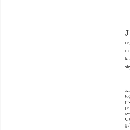
J
ne
mo
ko
si
Ki
to
pr
pe
sw
Ca
ga