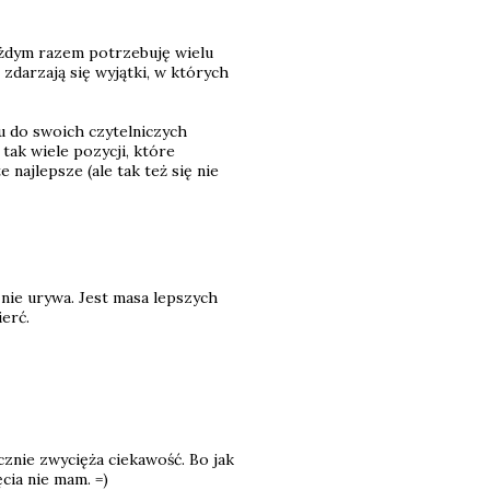
ażdym razem potrzebuję wielu
 zdarzają się wyjątki, w których
łu do swoich czytelniczych
 tak wiele pozycji, które
 najlepsze (ale tak też się nie
 nie urywa. Jest masa lepszych
ierć.
cznie zwycięża ciekawość. Bo jak
cia nie mam. =)