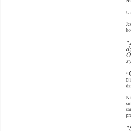
zo
Uu
Je
ko
"
d
O
s
"
Dl
dz
Ni
śm
sa
pr
"