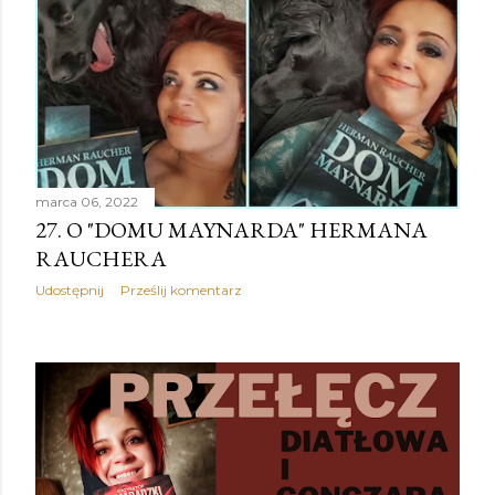
marca 06, 2022
27. O "DOMU MAYNARDA" HERMANA
RAUCHERA
Udostępnij
Prześlij komentarz