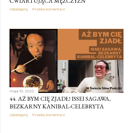
ĆWIARTUJĄCA MĘŻCZYZN
Udostępnij
Prześlij komentarz
maja 10, 2022
44. AŻ BYM CIĘ ZJADŁ! ISSEI SAGAWA,
BEZKARNY KANIBAL-CELEBRYTA
Udostępnij
Prześlij komentarz