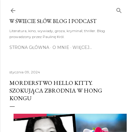
Przejdź do głównej zawartości
W ŚWIECIE SŁÓW. BLOG I PODCAST
Literatura, kino, wywiady, groza, kryminał, thriller. Blog
prowadzony przez Paulinę Król.
STRONA GŁÓWNA
O MNIE
WIĘCEJ…
stycznia 09, 2024
MORDERSTWO HELLO KITTY.
SZOKUJĄCA ZBRODNIA W HONG
KONGU