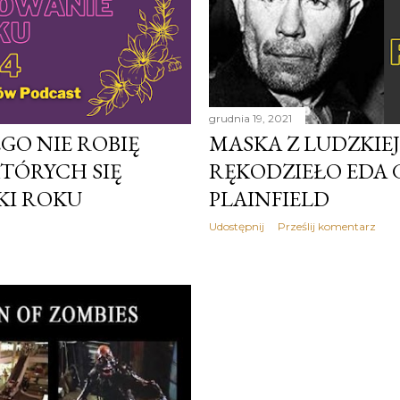
grudnia 19, 2021
EGO NIE ROBIĘ
MASKA Z LUDZKIEJ
TÓRYCH SIĘ
RĘKODZIEŁO EDA G
ŻKI ROKU
PLAINFIELD
Udostępnij
Prześlij komentarz