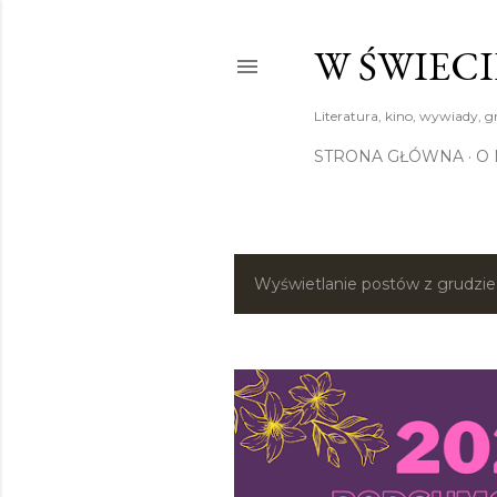
W ŚWIECI
Literatura, kino, wywiady, g
STRONA GŁÓWNA
O 
Wyświetlanie postów z grudzie
P
o
s
t
y