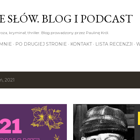
Przejdź do głównej zawartości
E SŁÓW. BLOG I PODCAST
roza, kryminał, thriller. Blog prowadzony przez Paulinę Król.
MNIE
PO DRUGIEJ STRONIE
KONTAKT
LISTA RECENZJI
W
ń, 2021