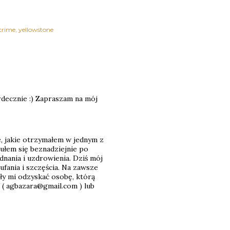
crime
yellowstone
rdecznie :) Zapraszam na mój
, jakie otrzymałem w jednym z
ułem się beznadziejnie po
dnania i uzdrowienia. Dziś mój
aufania i szczęścia. Na zawsze
ły mi odzyskać osobę, którą
: ( agbazara@gmail.com ) lub