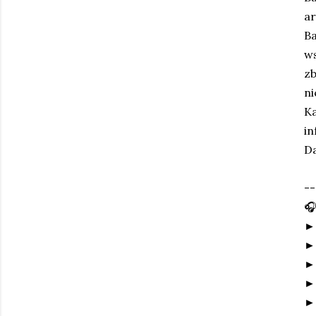
ar
Ba
ws
zb
ni
Ka
in
Da
--
🎧
►
► 
► 
►
►