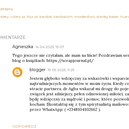
ostępnij
kiety:
cztery pi
four pi
kanibal
kanibalizm
morderstwo
stanley baker
true 
OMENTARZE
Agnieszka
14.04.2025, 13:07
Tego jeszcze nie czytałam, ale mam na liście! Pozdrawiam se
blog o książkach: https://scrapjournal.pl/
blogger
19.09.2025, 11:29
Jestem głęboko wdzięczny za wskazówki i wsparcie
najtrudniejszych momentów w moim życiu. Kiedy cz
stracie partnera, dr Agba wskazał mi drogę do poje
związek jest silniejszy, pełen odnowionej miłości, z
będę wdzięczny za mądrość i pomoc, które pozwoli
kocham. Skontaktuj się z tym spirytualistą mailowo
przez WhatsApp: ( +2348104102662 ).
ODPOWIEDZ