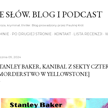
Przejdź do głównej zawartości
E SŁÓW. BLOG I PODCAST
roza, kryminał, thriller. Blog prowadzony przez Paulinę Król.
MNIE
PO DRUGIEJ STRONIE
KONTAKT
LISTA RECENZJI
W
ycznia 09, 2024
TANLEY BAKER, KANIBAL Z SEKTY CZTER
MORDERSTWO W YELLOWSTONE]