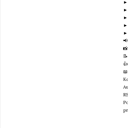
► 
► 
►
►
►
📢
📸
📝

📖
K
Au
R
Po
pr