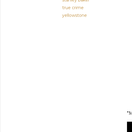
stanley baker
true crime
yellowstone
"M