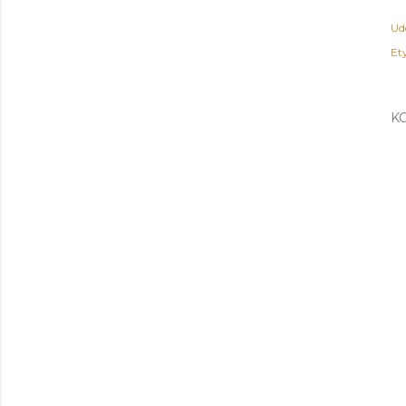
Ud
Ety
K