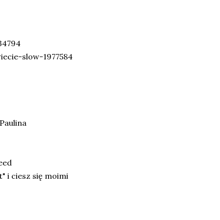
34794
ecie-slow-1977584
Paulina
eed
 i ciesz się moimi