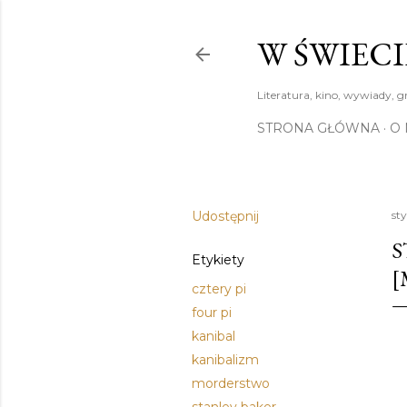
W ŚWIECI
Literatura, kino, wywiady, g
STRONA GŁÓWNA
O 
Udostępnij
st
S
Etykiety
[
cztery pi
four pi
kanibal
kanibalizm
morderstwo