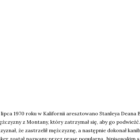
 lipca 1970 roku w Kalifornii aresztowano Stanleya Dean
żczyzny z Montany, który zatrzymał się, aby go podwieźć.
zyznał, że zastrzelił mężczyznę, a następnie dokonał kani
ker został nazwany przez prasę popularną „hipisowskim sa