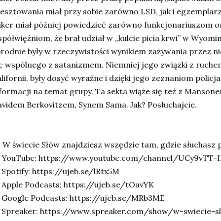
esztowania miał przy sobie zarówno LSD, jak i egzemplar
ker miał później powiedzieć zarówno funkcjonariuszom or
półwięźniom, że brał udział w „kulcie picia krwi” w Wyomin
rodnie były w rzeczywistości wynikiem zażywania przez ni
c wspólnego z satanizmem. Niemniej jego związki z ruchem
lifornii, były dosyć wyraźne i dzięki jego zeznaniom policj
formacji na temat grupy. Ta sekta wiąże się też z Mansone
videm Berkovitzem, Synem Sama. Jak? Posłuchajcie.
 W świecie Słów znajdziesz wszędzie tam, gdzie słuchasz 
 YouTube: https://www.youtube.com/channel/UCy9vTT-
Spotify: https://ujeb.se/lRtx5M
Apple Podcasts: https://ujeb.se/tOavYK
 Google Podcasts: https://ujeb.se/MRb3ME
 Spreaker: https://www.spreaker.com/show/w-swiecie-s