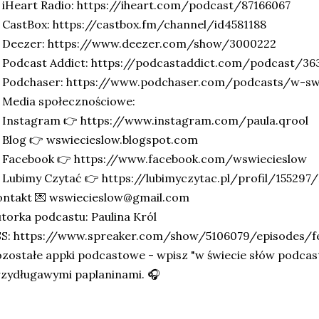
iHeart Radio: https://iheart.com/podcast/87166067
CastBox: https://castbox.fm/channel/id4581188
 Deezer: https://www.deezer.com/show/3000222
 Podcast Addict: https://podcastaddict.com/podcast/36
 Podchaser: https://www.podchaser.com/podcasts/w-swi
 Media społecznościowe:
 Instagram 👉 https://www.instagram.com/paula.qrool
 Blog 👉 wswiecieslow.blogspot.com
 Facebook 👉 https://www.facebook.com/wswiecieslow
 Lubimy Czytać 👉 https://lubimyczytac.pl/profil/155297/
ontakt 💌 wswiecieslow@gmail.com
torka podcastu: Paulina Król
SS: https://www.spreaker.com/show/5106079/episodes/f
zostałe appki podcastowe - wpisz "w świecie słów podcast"
zydługawymi paplaninami. 🎧