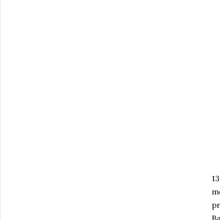
13
mę
pr
Ba