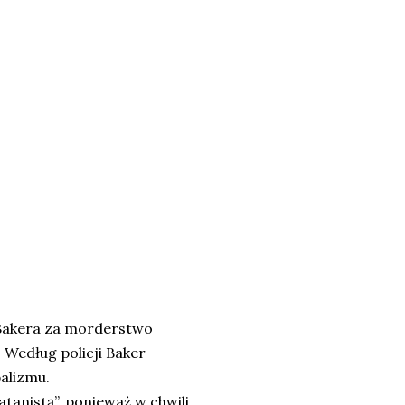
a Bakera za morderstwo
 Według policji Baker
balizmu.
tanistą”, ponieważ w chwili