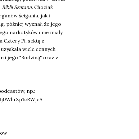
z
Biblii Szatana.
Chociaż
ganów ścigania, jak i
g, później wyznał, że jego
ego narkotyków i nie miały
 Cztery Pi, sektą z
a uzyskała wiele cennych
m i jego "Rodziną" oraz z
podcastów, np.:
IIj0WhrXp1cRWjcA
low