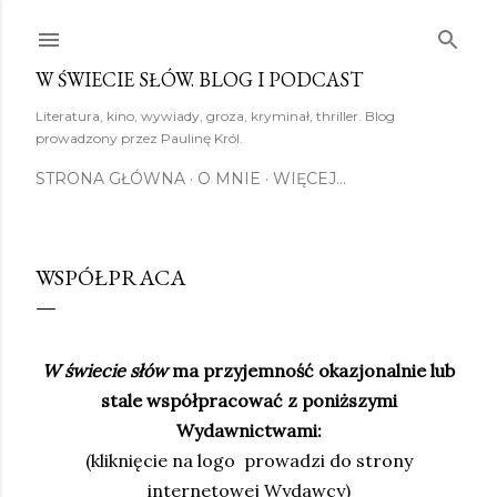
Przejdź do głównej zawartości
W ŚWIECIE SŁÓW. BLOG I PODCAST
Literatura, kino, wywiady, groza, kryminał, thriller. Blog
prowadzony przez Paulinę Król.
STRONA GŁÓWNA
O MNIE
WIĘCEJ…
WSPÓŁPRACA
W świecie słów
ma przyjemność okazjonalnie lub
stale współpracować z poniższymi
Wydawnictwami:
(kliknięcie na logo prowadzi do strony
internetowej Wydawcy)