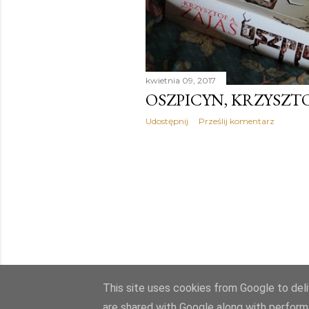
kwietnia 09, 2017
OSZPICYN, KRZYSZTO
Udostępnij
Prześlij komentarz
This site uses cookies from Google to deliv
are shared with Google along with perform