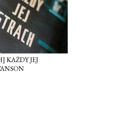
] KAŻDY JEJ
WANSON