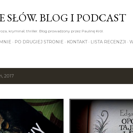
Przejdź do głównej zawartości
E SŁÓW. BLOG I PODCAST
roza, kryminał, thriller. Blog prowadzony przez Paulinę Król.
MNIE
PO DRUGIEJ STRONIE
KONTAKT
LISTA RECENZJI
W
ń, 2017