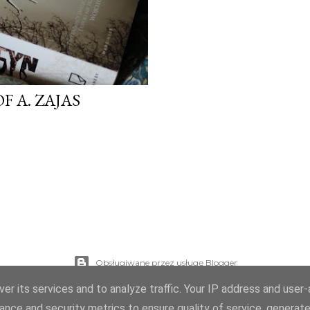
F A. ZAJAS
Obsługiwane przez usługę Blogger
er its services and to analyze traffic. Your IP address and user
Autor obrazów motywu:
Mae Burke
ance and security metrics to ensure quality of service, generat