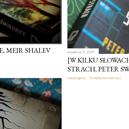
E, MEIR SHALEV
kwietnia 11, 2017
[W KILKU SŁOWACH
STRACH, PETER S
Udostępnij
Prześlij komentarz