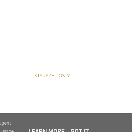
STARSZE POSTY
-agent
LEARN MORE
GOT IT
e usage