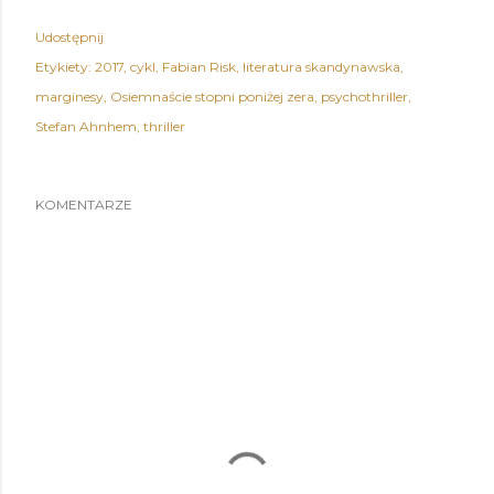
Udostępnij
Etykiety:
2017
cykl
Fabian Risk
literatura skandynawska
marginesy
Osiemnaście stopni poniżej zera
psychothriller
Stefan Ahnhem
thriller
KOMENTARZE