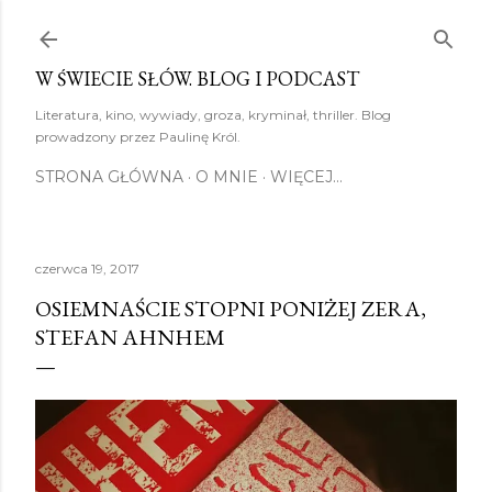
Przejdź do głównej zawartości
W ŚWIECIE SŁÓW. BLOG I PODCAST
Literatura, kino, wywiady, groza, kryminał, thriller. Blog
prowadzony przez Paulinę Król.
STRONA GŁÓWNA
O MNIE
WIĘCEJ…
czerwca 19, 2017
OSIEMNAŚCIE STOPNI PONIŻEJ ZERA,
STEFAN AHNHEM