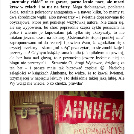
„mentalny chłód” w te gorące, parne letnie noce, ale mrozi
krew w żyłach i to nie na żarty.
Mega drobiazgowa, poplątana
akcja, totalnie pokręcony antagonista – a nawet kilku, bo mamy tu
dwa zbrodnicze wątki, albo nawet trzy – i świetnie dopracowane tło
obyczajowe, które jest poniekąd wizytówką autora. Nie znam się,
ale się wypowiem, bo choć poprzednie części cyklu posiadam na
półce i wiernie je kupowałam jak tylko się ukazywały, to nie
miałam jeszcze czasu na lekturę. „Osiemnaście stopni poniżej zera”
zaproponowano mi do recenzji i powiem Wam, że zgodziłam się z
czystej przekory – skoro „mi każą” przeczytać, to się zmobilizuję i
przeczytam! Gdybym książkę sama kupiła (a kupiłabym na pewno),
ale bez bata nad głową, to z pewnością jeszcze byście o niej na
blogu nie przeczytali… Strasznie Ci, drogi Wydawco, dziękuję za
😉
ten bat – i proszę mnie tak biczować częściej
Nadrobię
zaległości w książkach Ahnhema, bo widzę, że to kawał świetnej,
trzymającej w napięciu lektury i to dokładnie takiej jaką lubię. Ale
Wy wciąż nie wiecie, o co chodzi, prawda?