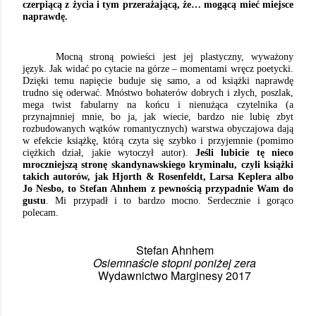
czerpiącą z życia i tym przerażającą, że… mogącą mieć miejsce
naprawdę.
Mocną stroną powieści jest jej plastyczny, wyważony
język. Jak widać po cytacie na górze – momentami wręcz poetycki.
Dzięki temu napięcie buduje się samo, a od książki naprawdę
trudno się oderwać. Mnóstwo bohaterów dobrych i złych, poszlak,
mega twist fabularny na końcu i nienużąca czytelnika (a
przynajmniej mnie, bo ja, jak wiecie, bardzo nie lubię zbyt
rozbudowanych wątków romantycznych) warstwa obyczajowa dają
w efekcie książkę, którą czyta się szybko i przyjemnie (pomimo
ciężkich dział, jakie wytoczył autor).
Jeśli lubicie tę nieco
mroczniejszą stronę skandynawskiego kryminału, czyli książki
takich autorów, jak Hjorth & Rosenfeldt, Larsa Keplera albo
Jo Nesbo, to Stefan Ahnhem z pewnością przypadnie Wam do
gustu
. Mi przypadł i to bardzo mocno. Serdecznie i gorąco
polecam.
Stefan Ahnhem
Osiemnaście stopni poniżej zera
Wydawnictwo Marginesy 2017