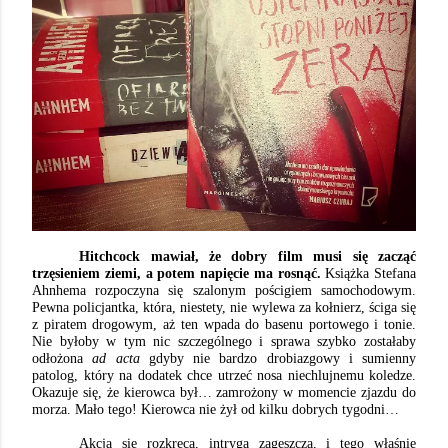
Hitchcock mawiał, że dobry film musi się zacząć
trzęsieniem ziemi, a potem napięcie ma rosnąć.
Książka Stefana
Ahnhema rozpoczyna się szalonym pościgiem samochodowym.
Pewna policjantka, która, niestety, nie wylewa za kołnierz, ściga się
z piratem drogowym, aż ten wpada do basenu portowego i tonie.
Nie byłoby w tym nic szczególnego i sprawa szybko zostałaby
odłożona
ad acta
gdyby nie bardzo drobiazgowy i sumienny
patolog, który na dodatek chce utrzeć nosa niechlujnemu koledze.
Okazuje się, że kierowca był… zamrożony w momencie zjazdu do
morza. Mało tego! Kierowca nie żył od kilku dobrych tygodni…
Akcja się rozkręca, intryga zagęszcza, i tego właśnie