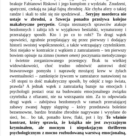
brakuje Fabianowi Riskowi i jego kumplom z wydziału. Znudzeni,
apatyczni, czekają na jakąś fajną zbrodnię. Ale chyba afery o takiej
randze i skali to nikt się nie spodziewał…
Seryjny morderca nie
ustaje w zbrodni, a Szwecja ponadto przeżywa kolejne
makabryczne perypetie.
Grupa nieznanych sprawców atakuje
bezdomnych i zabija ich w wyjątkowo bestialski, wynaturzony i
przerażający sposób. Kto i po co to robi? To drugi wątek
opowieści, zgrabnie przeplatający się przez pierwszy i dodający
historii swoistej współczesności, a także wstrząsający czytelnikiem.
Stoi niejako w kontraście z wątkiem z zamrażaniem – ten pierwszy
bowiem opisuje na zimno (
nomen omen)
poczynania metodycznego
i świetnie zorganizowanego przestępcy. Brak tu wielkiej
widowiskowości, choć trudno odmówić autorowi dość
brawurowego pomysłu i naprawdę mrożącej krew w żyłach
ewentualności – zamknięcie żywcem w zamrażarce nastawionej na
-18 stopni to dość makabryczny sposób, by odejść z tego świata,
prawda? A jednak wątek z zamrażarką bazuje na emocjach i
psychologii postaci oraz na budowaniu emocjonalnego związku
czytelnika z ofiarami, nie na wstrząsaniu nim. Za to odpowiada
drugi wątek – zabójstwa bezdomnych w ramach przerażającej
zabawy zwanej
happy slapping
– który przedstawia boleśnie
bezsensowne, bardzo brutalne zbrodnie
nagrywane i wysyłane do
sieci, bo... bo tak, ponadto
krew, flaki, pot i łzy.
To właśnie
kontrast, który sprawia, że książka nie jest zwyczajnym
kryminałem, ale mocnym i niepokojącym thrillerem
psychologicznym z mocno rozbudowaną warstwą emocjonalną,