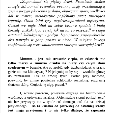
„Zapowiadał się piękny dzień. Promienie słońca
zaczęły już powoli przenikać poranną mgłę przesłaniającą
ziemię niczym płócienna zasłona, obnażając sporej wielkości
dół w trawie, metodycznie pogłębiany przez pracującą
koparkę. Obok leżał łysy trzydziestoparoletni mężczyzna.
Czekał we mgle. Miał na sobie beżowe spodnie i białą
koszulę, zaskakująco czystą jak na to, co przeszedł w ciągu
ostatnich kilkudziesięciu godzin. Jego prawe, jasnoniebieskie
oko patrzyło w górę, prosto w niebo. W miejscu lewego
znajdowała się czerwonobrunatna skorupa zakrzepłej krwi”
Mmmm… jest tak strasznie ciepło, że człowiek nic
tylko marzy o zimnym drinku na plaży czy całym dniu
spędzonym w basenie.
Ale co zrobić, gdy trzeba siedzieć w pracy,
gdzie nie ma klimatyzacji? Najchętniej to by się… wsadziło głowę
do zamrażarki. Tak na chwilę tylko. Postać przy lodówce,
pozwolić, by zimne powietrze schłodziło rozpaloną, rozgrzaną
słońcem skórę. Czujecie tę ulgę, prawda?
I, wbrew pozorom, powyższa dygresja ma bardzo wiele
wspólnego z opisywaną książką. „Osiemnaście stopni poniżej zera”
nie bez przyczyny ma w tytule coś zimnego, coś dla nas dzisiaj
przyjemnego…
Bo ta książka od pierwszej do ostatniej strony
jest mega przyjemna i to nie tylko dlatego, że zapewnia