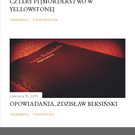
CZTERY PI [MORDERSTWO W
YELLOWSTONE]
Udostępnij
3 komentarze
czerwca 15, 2015
OPOWIADANIA, ZDZISŁAW BEKSIŃSKI
Udostępnij
1 komentarz