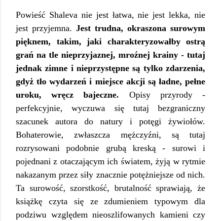
Powieść Shaleva nie jest łatwa, nie jest lekka, nie
jest przyjemna.
Jest trudna, okraszona surowym
pięknem, takim, jaki charakteryzowałby ostrą
grań na tle nieprzyjaznej, mroźnej krainy - tutaj
jednak zimne i nieprzystępne są tylko zdarzenia,
gdyż tło wydarzeń i miejsce akcji są ładne, pełne
uroku, wręcz bajeczne.
Opisy przyrody -
perfekcyjnie, wyczuwa się tutaj bezgraniczny
szacunek autora do natury i potęgi żywiołów.
Bohaterowie, zwłaszcza mężczyźni, są tutaj
rozrysowani podobnie grubą kreską - surowi i
pojednani z otaczającym ich światem, żyją w rytmie
nakazanym przez siły znacznie potężniejsze od nich.
Ta surowość, szorstkość, brutalność sprawiają, że
książkę czyta się ze zdumieniem typowym dla
podziwu względem nieoszlifowanych kamieni czy