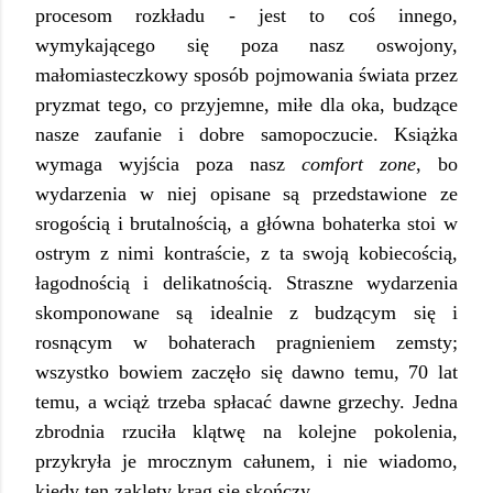
procesom rozkładu - jest to coś innego,
wymykającego się poza nasz oswojony,
małomiasteczkowy sposób pojmowania świata przez
pryzmat tego, co przyjemne, miłe dla oka, budzące
nasze zaufanie i dobre samopoczucie. Książka
wymaga wyjścia poza nasz
comfort zone
, bo
wydarzenia w niej opisane są przedstawione ze
srogością i brutalnością, a główna bohaterka stoi w
ostrym z nimi kontraście, z ta swoją kobiecością,
łagodnością i delikatnością. Straszne wydarzenia
skomponowane są idealnie z budzącym się i
rosnącym w bohaterach pragnieniem zemsty;
wszystko bowiem zaczęło się dawno temu, 70 lat
temu, a wciąż trzeba spłacać dawne grzechy. Jedna
zbrodnia rzuciła klątwę na kolejne pokolenia,
przykryła je mrocznym całunem, i nie wiadomo,
kiedy ten zaklęty krąg się skończy.