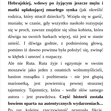
Hebrajskiej, wdowy po żyjącym jeszcze mężu i
matki opłakującej zmarłego synka
(jak określić
rodzica, który stracił dziecko?). Wzięła się w garść,
musiała; w czasie, gdy wszystko naokoło rozsypuje
się w proch, zawsze znajdzie się silna kobieta, która
dźwiga na swoich barkach więcej, niż jest w stanie
unieść. I dźwiga godnie, z podniesioną głową,
pomimo iż dawno powinna była położyć się, zwinąć
w kłębek i umrzeć z rozpaczy.
Ale nie Ruta. Ruta żyje i egzystuje w swoim
moszawie jako jeden z ostatnich wolnomyślicieli,
bastion rozsądku i pozbierania - nie jest głupią
marionetką, jest powiernicą pewnej strasznej
tajemnicy. Tajemnicy, która - wedle słów samego
autora - jest prawdziwa.
Część historii została
bowiem oparta na autentycznych wydarzeniach...
Po raz kolejny rzeczywistość przerosła fikcję.