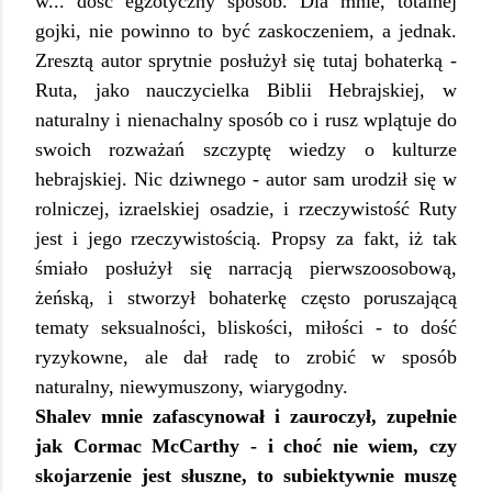
w... dość egzotyczny sposób. Dla mnie, totalnej
gojki, nie powinno to być zaskoczeniem, a jednak.
Zresztą autor sprytnie posłużył się tutaj bohaterką -
Ruta, jako nauczycielka Biblii Hebrajskiej, w
naturalny i nienachalny sposób co i rusz wplątuje do
swoich rozważań szczyptę wiedzy o kulturze
hebrajskiej. Nic dziwnego - autor sam urodził się w
rolniczej, izraelskiej osadzie, i rzeczywistość Ruty
jest i jego rzeczywistością. Propsy za fakt, iż tak
śmiało posłużył się narracją pierwszoosobową,
żeńską, i stworzył bohaterkę często poruszającą
tematy seksualności, bliskości, miłości - to dość
ryzykowne, ale dał radę to zrobić w sposób
naturalny, niewymuszony, wiarygodny.
Shalev mnie zafascynował i zauroczył, zupełnie
jak Cormac McCarthy - i choć nie wiem, czy
skojarzenie jest słuszne, to subiektywnie muszę