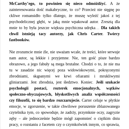
McCarthy’ego, to powinien się nieco odmóżdżyć.
A że
zainteresowania dość makabryczne, to co? Przecież nie sięgnę po
ckliwe romansidło tylko dlatego, że muszę wyleźć jakoś z tej
psychodelicznej głębi, w jaką mnie wpakował autor. Zresztą dla
mnie to by była jeszcze większa psychiczna udręka…
Dla takich
chwil istnieją tacy autorzy, jak Chris Carter. Twórcy
fastbooków.
Nie zrozumcie mnie źle, nie uważam wcale, że treści, które serwuje
nam autor, są lekkie i przyjemne. Nie, ten gość pisze bardzo
obrazowo, a jego fabuły są mega brutalne. Chodzi o to, że nie ma
tu w zasadzie nic więcej poza widowiskowymi, pokręconymi
zbrodniami, skąpanymi we krwi ofiarami i mrukliwymi
gliniarzami. Jest zbrodnia, jest śledztwo. Koniec.
Jeśli szukacie
psychologii postaci, rozterek emocjonalnych, wątków
społeczno-obyczajowych, błyskotliwych analiz współczesności
czy filozofii, to się bardzo rozczarujecie.
Carter celuje w płytkie
emocje, w zgorszenie, w takie chwilowe poruszenie zblazowanego
czytelnika tym, co spowoduje, że zadrży, przymknie oczy, zagryzie
zęby – ale jednocześnie będzie mógł zapomnieć o ciężkim dniu
pracy, o rozstaniu z facetem czy o czymkolwiek innym, co sprawia,