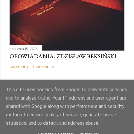
czerwca 15, 2015
OPOWIADANIA, ZDZISŁAW BEKSIŃSKI
Udostępnij
1 komentarz
This site uses cookies from Google to deliver its services
and to analyze traffic. Your IP address and user-agent are
Obsługiwane przez usługę Blogger
shared with Google along with performance and security
metrics to ensure quality of service, generate usage
Autor obrazów motywu:
Mae Burke
statistics, and to detect and address abuse.
© PJK