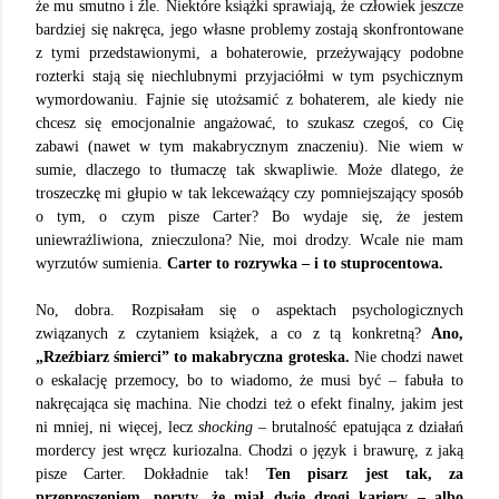
że mu smutno i źle. Niektóre książki sprawiają, że człowiek jeszcze
bardziej się nakręca, jego własne problemy zostają skonfrontowane
z tymi przedstawionymi, a bohaterowie, przeżywający podobne
rozterki stają się niechlubnymi przyjaciółmi w tym psychicznym
wymordowaniu. Fajnie się utożsamić z bohaterem, ale kiedy nie
chcesz się emocjonalnie angażować, to szukasz czegoś, co Cię
zabawi (nawet w tym makabrycznym znaczeniu). Nie wiem w
sumie, dlaczego to tłumaczę tak skwapliwie. Może dlatego, że
troszeczkę mi głupio w tak lekceważący czy pomniejszający sposób
o tym, o czym pisze Carter? Bo wydaje się, że jestem
uniewrażliwiona, znieczulona? Nie, moi drodzy. Wcale nie mam
wyrzutów sumienia.
Carter to rozrywka – i to stuprocentowa.
No, dobra. Rozpisałam się o aspektach psychologicznych
związanych z czytaniem książek, a co z tą konkretną?
Ano,
„Rzeźbiarz śmierci” to makabryczna groteska.
Nie chodzi nawet
o eskalację przemocy, bo to wiadomo, że musi być – fabuła to
nakręcająca się machina. Nie chodzi też o efekt finalny, jakim jest
ni mniej, ni więcej, lecz
shocking
– brutalność epatująca z działań
mordercy jest wręcz kuriozalna. Chodzi o język i brawurę, z jaką
pisze Carter. Dokładnie tak!
Ten pisarz jest tak, za
przeproszeniem, poryty, że miał dwie drogi kariery – albo