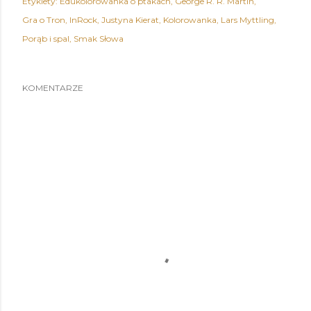
Etykiety:
Edukolorowanka o ptakach
George R. R. Martin
Gra o Tron
InRock
Justyna Kierat
Kolorowanka
Lars Myttling
Porąb i spal
Smak Słowa
KOMENTARZE