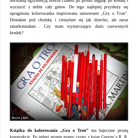
normalną egzystencją dobrze czasem po prostu sięgnąć po kredkę i
wyrzucić z siebie cały gniew. Do tego najlepiej przysłuży się
upragniona kolorowanka inspirowana uniwersum „Gry o Tron”.
Dostałam pod choinkę i cieszyłam się jak dziecko, ale zaraz
zmarkotniałam… Czy mam wystarczająco dużo czerwonych
kredek?
Książka do kolorowania „Gra o Tron”
ma bajecznie prostą
konstrukcję. Po jednej stronie mamy cytaty z ksiąg George’a R. R.