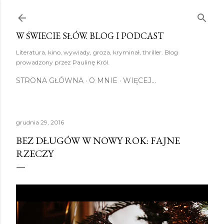
Przejdź do głównej zawartości
W ŚWIECIE SŁÓW. BLOG I PODCAST
Literatura, kino, wywiady, groza, kryminał, thriller. Blog
prowadzony przez Paulinę Król.
STRONA GŁÓWNA
O MNIE
WIĘCEJ…
grudnia 29, 2016
BEZ DŁUGÓW W NOWY ROK: FAJNE
RZECZY