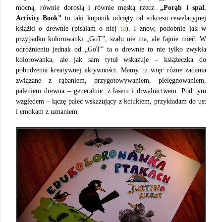
mocną, równie dorosłą i równie męską rzecz.
„Porąb i spal.
Activity Book”
to taki kuponik odcięty od sukcesu rewelacyjnej
książki o drewnie (pisałam o niej
tu
). I znów, podobnie jak w
przypadku kolorowanki „GoT”, szału nie ma, ale fajnie mieć. W
odróżnieniu jednak od „GoT” ta o drewnie to nie tylko zwykła
kolorowanka, ale jak sam tytuł wskazuje – książeczka do
pobudzenia kreatywnej aktywności. Mamy tu więc różne zadania
związane z rąbaniem, przygotowywaniem, pielęgnowaniem,
paleniem drewna – generalnie: z lasem i drwalnictwem. Pod tym
względem – łączę palec wskazujący z kciukiem, przykładam do ust
i cmokam z uznaniem.