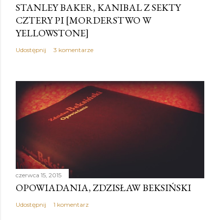
STANLEY BAKER, KANIBAL Z SEKTY
CZTERY PI [MORDERSTWO W
YELLOWSTONE]
Udostępnij
3 komentarze
czerwca 15, 2015
OPOWIADANIA, ZDZISŁAW BEKSIŃSKI
Udostępnij
1 komentarz