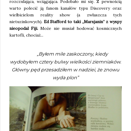
rozczulająca, wciągająca. Podobało mi się. Z pewnością
warto polecić ją fanom kanałów typu Discovery oraz
wielbicielom reality show (a zwłaszcza tych
nietuzinkowych).
Ed Stafford to taki „Marsjanin” z wyspy
nieopodal Fiji.
Może nie musiał hodować kosmicznych
kartofli, chociaż...
„Byłem mile zaskoczony, kiedy
wydobyłem cztery bulwy wielkości ziemniaków.
Główny pęd przesadziłem w nadziei, że znowu
wyda plon”