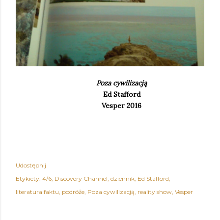
Poza cywilizacją
Ed Stafford
Vesper 2016
Udostępnij
Etykiety:
4/6
Discovery Channel
dziennik
Ed Stafford
literatura faktu
podróże
Poza cywilizacją
reality show
Vesper