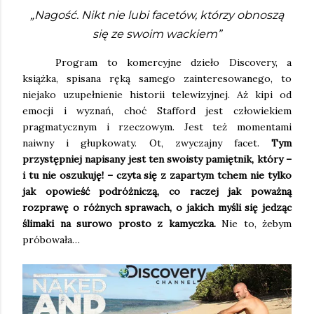
„Nagość. Nikt nie lubi facetów, którzy obnoszą
się ze swoim wackiem”
Program to komercyjne dzieło Discovery, a
książka, spisana ręką samego zainteresowanego, to
niejako uzupełnienie historii telewizyjnej. Aż kipi od
emocji i wyznań, choć Stafford jest człowiekiem
pragmatycznym i rzeczowym. Jest też momentami
naiwny i głupkowaty. Ot, zwyczajny facet.
Tym
przystępniej napisany jest ten swoisty pamiętnik, który –
i tu nie oszukuję! – czyta się z zapartym tchem nie tylko
jak opowieść podróżniczą, co raczej jak poważną
rozprawę o różnych sprawach, o jakich myśli się jedząc
ślimaki na surowo prosto z kamyczka.
Nie to, żebym
próbowała…