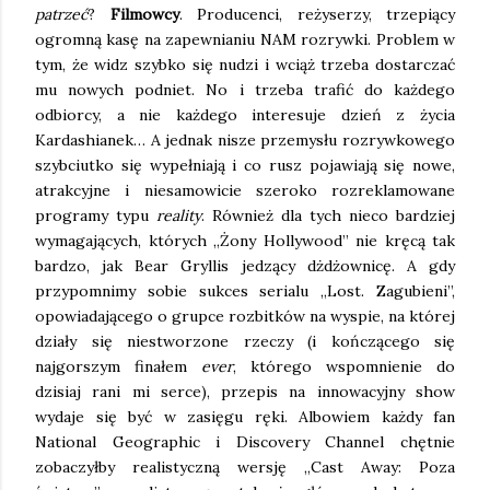
patrzeć
?
Filmowcy
. Producenci, reżyserzy, trzepiący
ogromną kasę na zapewnianiu NAM rozrywki. Problem w
tym, że widz szybko się nudzi i wciąż trzeba dostarczać
mu nowych podniet. No i trzeba trafić do każdego
odbiorcy, a nie każdego interesuje dzień z życia
Kardashianek… A jednak nisze przemysłu rozrywkowego
szybciutko się wypełniają i co rusz pojawiają się nowe,
atrakcyjne i niesamowicie szeroko rozreklamowane
programy typu
reality
. Również dla tych nieco bardziej
wymagających, których „Żony Hollywood” nie kręcą tak
bardzo, jak Bear Gryllis jedzący dżdżownicę. A gdy
przypomnimy sobie sukces serialu „Lost. Zagubieni”,
opowiadającego o grupce rozbitków na wyspie, na której
działy się niestworzone rzeczy (i kończącego się
najgorszym finałem
ever
, którego wspomnienie do
dzisiaj rani mi serce), przepis na innowacyjny show
wydaje się być w zasięgu ręki. Albowiem każdy fan
National Geographic i Discovery Channel chętnie
zobaczyłby realistyczną wersję „Cast Away: Poza