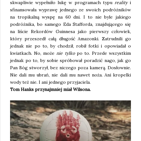
skwapliwie wypełniło lukę w programach typu
reality
i
sfinansowała wyprawę jednego ze swoich podróżników
na tropikalną wyspę na 60 dni. I to nie byle jakiego
podróżnika, bo samego Eda Stafforda, znajdującego się
na liście Rekordów Guinnesa jako pierwszy człowiek,
który przeszedł całą długość Amazonki. Zatrudnili go
jednak nie po to, by chodził, robił fotki i opowiadał o
kwiatkach. No, może
nie tylko
po to. Przede wszystkim
jednak po to, by sobie spróbował poradzić nago, jak go
Pan Bóg stworzył, bez niczego poza kamerą. Dosłownie.
Nie dali mu ubrań, nie dali mu nawet noża. Ani kropelki
wody też nie. I ani jednego przyjaciela.
Tom Hanks przynajmniej miał Wilsona.