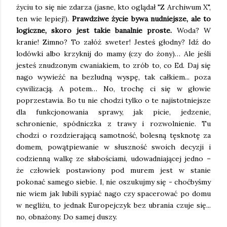
życiu to się nie zdarza (jasne, kto oglądał "Z Archiwum X",
ten wie lepiej!).
Prawdziwe życie bywa nudniejsze, ale to
logiczne, skoro jest takie banalnie proste.
Woda? W
kranie! Zimno? To załóż sweter! Jesteś głodny? Idź do
lodówki albo krzyknij do mamy (czy do żony)… Ale jeśli
jesteś znudzonym cwaniakiem, to zrób to, co Ed. Daj się
nago wywieźć na bezludną wyspę, tak całkiem... poza
cywilizacją. A potem… No, trochę ci się w głowie
poprzestawia. Bo tu nie chodzi tylko o te najistotniejsze
dla funkcjonowania sprawy, jak picie, jedzenie,
schronienie, spódniczka z trawy i rozwolnienie. Tu
chodzi o rozdzierającą samotność, bolesną tęsknotę za
domem, powątpiewanie w słuszność swoich decyzji i
codzienną walkę ze słabościami, udowadniającej jedno –
że człowiek postawiony pod murem jest w stanie
pokonać samego siebie. I, nie oszukujmy się - choćbyśmy
nie wiem jak lubili sypiać nago czy spacerować po domu
w negliżu, to jednak Europejczyk bez ubrania czuje się...
no, obnażony. Do samej duszy.