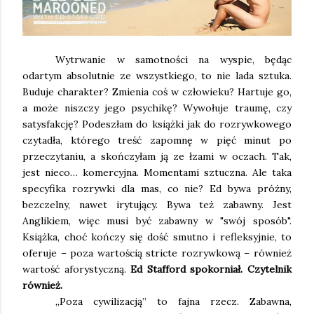
Wytrwanie w samotności na wyspie, będąc
odartym absolutnie ze wszystkiego, to nie lada sztuka.
Buduje charakter? Zmienia coś w człowieku? Hartuje go,
a może niszczy jego psychikę? Wywołuje traumę, czy
satysfakcję? Podeszłam do książki jak do rozrywkowego
czytadła, którego treść zapomnę w pięć minut po
przeczytaniu, a skończyłam ją ze łzami w oczach. Tak,
jest nieco… komercyjna. Momentami sztuczna. Ale taka
specyfika rozrywki dla mas, co nie? Ed bywa próżny,
bezczelny, nawet irytujący. Bywa też zabawny. Jest
Anglikiem, więc musi być zabawny w "swój sposób".
Książka, choć kończy się dość smutno i refleksyjnie, to
oferuje – poza wartością stricte rozrywkową – również
wartość aforystyczną.
Ed Stafford spokorniał. Czytelnik
również.
„Poza cywilizacją” to fajna rzecz. Zabawna,