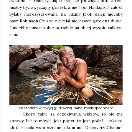
światem” – realistyczną o tyle, że głównym bohaterem
miałby być zwyczajny gostek, a nie Tom Hanks, zaś całość
byłaby niereżyserowana. Ba, idźmy krok dalej: niechby
nasz Robinson Crusoe nie miał nic, nawet gatek na dupie.
I niechby musiał sobie poradzić na obcej wyspie całkiem
sam.
Ed Stafford w swojej gustownej, hand-made spódniczce
Skoro takie są oczekiwania widzów, to nie ma
sprawy. Jak to mówią, jest popyt, to jest podaż – taka to
złota zasada współczesnej ekonomii. Discovery Channel