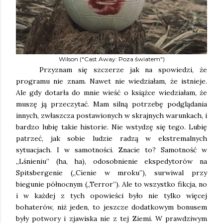
Wilson ("Cast Away: Poza światem")
Przyznam się szczerze jak na spowiedzi, że
programu nie znam. Nawet nie wiedziałam, że istnieje.
Ale gdy dotarła do mnie wieść o książce wiedziałam, że
muszę ją przeczytać. Mam silną potrzebę podglądania
innych, zwłaszcza postawionych w skrajnych warunkach, i
bardzo lubię takie historie. Nie wstydzę się tego. Lubię
patrzeć, jak sobie ludzie radzą w ekstremalnych
sytuacjach. I w samotności. Znacie to? Samotność w
„Lśnieniu” (ha, ha), odosobnienie ekspedytorów na
Spitsbergenie („Cienie w mroku”), surwiwal przy
biegunie północnym („Terror”). Ale to wszystko fikcja, no
i w każdej z tych opowieści było nie tylko więcej
bohaterów, niż jeden, to jeszcze dodatkowym bonusem
były potwory i zjawiska nie z tej Ziemi. W prawdziwym