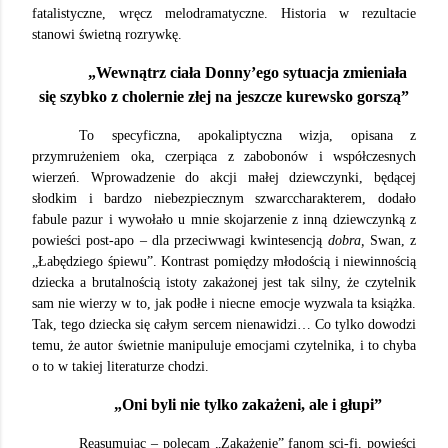
fatalistyczne, wręcz melodramatyczne. Historia w rezultacie
stanowi świetną rozrywkę.
„Wewnątrz ciała Donny’ego sytuacja zmieniała
się szybko z cholernie złej na jeszcze kurewsko gorszą”
To specyficzna, apokaliptyczna wizja, opisana z
przymrużeniem oka, czerpiąca z zabobonów i współczesnych
wierzeń. Wprowadzenie do akcji małej dziewczynki, będącej
słodkim i bardzo niebezpiecznym szwarccharakterem, dodało
fabule pazur i wywołało u mnie skojarzenie z inną dziewczynką z
powieści post-apo – dla przeciwwagi kwintesencją
dobra,
Swan, z
„Łabędziego śpiewu”. Kontrast pomiędzy młodością i niewinnością
dziecka a brutalnością istoty zakażonej jest tak silny, że czytelnik
sam nie wierzy w to, jak podłe i niecne emocje wyzwala ta książka.
Tak, tego dziecka się całym sercem nienawidzi… Co tylko dowodzi
temu, że autor świetnie manipuluje emocjami czytelnika, i to chyba
o to w takiej literaturze chodzi.
„Oni byli nie tylko zakażeni, ale i głupi”
Reasumując – polecam „Zakażenie” fanom sci-fi, powieści