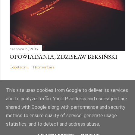
czerwca 15, 2015
OPOWIADANIA, ZDZISŁAW BEKSIŃSKI
Udostępnij
1 komentarz
This site uses cookies from Google to deliver its services
and to analyze traffic. Your IP address and user-agent are
Obsługiwane przez usługę Blogger
shared with Google along with performance and security
metrics to ensure quality of service, generate usage
Autor obrazów motywu:
Mae Burke
statistics, and to detect and address abuse.
© PJK