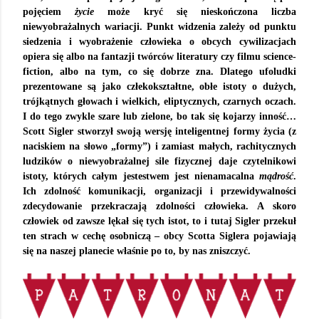
pojęciem
życie
może kryć się nieskończona liczba
niewyobrażalnych wariacji. Punkt widzenia zależy od punktu
siedzenia i wyobrażenie człowieka o obcych cywilizacjach
opiera się albo na fantazji twórców literatury czy filmu science-
fiction, albo na tym, co się dobrze zna. Dlatego ufoludki
prezentowane są jako człekokształtne, obłe istoty o dużych,
trójkątnych głowach i wielkich, eliptycznych, czarnych oczach.
I do tego zwykle szare lub zielone, bo tak się kojarzy inność…
Scott Sigler stworzył swoją wersję inteligentnej formy życia (z
naciskiem na słowo „formy”) i zamiast małych, rachitycznych
ludzików o niewyobrażalnej sile fizycznej daje czytelnikowi
istoty, których całym jestestwem jest nienamacalna
mądrość
.
Ich zdolność komunikacji, organizacji i przewidywalności
zdecydowanie przekraczają zdolności człowieka. A skoro
człowiek od zawsze lękał się tych istot, to i tutaj Sigler przekuł
ten strach w cechę osobniczą – obcy Scotta Siglera pojawiają
się na naszej planecie właśnie po to, by nas zniszczyć.