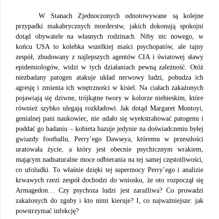
W Stanach Zjednoczonych odnotowywane są kolejne
przypadki makabrycznych morderstw, jakich dokonują spokojni
dotąd obywatele na własnych rodzinach. Niby nic nowego, w
końcu USA to kolebka wszelkiej maści psychopatów, ale tajny
zespół, zbudowany z najlepszych agentów CIA i światowej sławy
epidemiologów, widzi w tych działaniach pewną zależność. Otóż
niezbadany patogen atakuje układ nerwowy ludzi, pobudza ich
agresję i zmienia ich wnętrzności w kisiel. Na ciałach zakażonych
pojawiają się dziwne, trójkątne twory w kolorze niebieskim, które
również szybko ulegają rozkładowi. Jak dotąd Margaret Montoyi,
genialnej pani naukowiec, nie udało się wyekstrahować patogenu i
poddać go badaniu – kobieta bazuje jedynie na doświadczeniu byłej
gwiazdy footballu, Perry’ego Dawseya, któremu w przeszłości
uratowała życie, a który jest obecnie psychicznym wrakiem,
mającym nadnaturalne moce odbierania na tej samej częstotliwości,
co ufoludki. To właśnie dzięki tej supermocy Perry’ego i analizie
krwawych rzezi zespół dochodzi do wniosku, że oto rozpoczął się
Armagedon… Czy psychoza ludzi jest zaraźliwa? Co prowadzi
zakażonych do zguby i kto nimi kieruje? I, co najważniejsze: jak
powstrzymać infekcję?