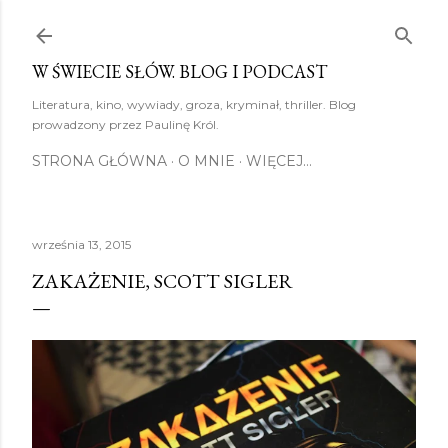
Przejdź do głównej zawartości
W ŚWIECIE SŁÓW. BLOG I PODCAST
Literatura, kino, wywiady, groza, kryminał, thriller. Blog
prowadzony przez Paulinę Król.
STRONA GŁÓWNA
O MNIE
WIĘCEJ…
września 13, 2015
ZAKAŻENIE, SCOTT SIGLER