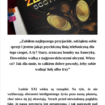
„Zabiłem najlepszego przyjaciele, odciąłem sobie
sprzęt i jestem jakąś psychiczną linią telefoniczną dla
tego czegoś. A ty? Stary, zrzucasz bomby na Amerykę.
Dowodzisz walką z najprawdziwszymi obcymi. Wiesz
co? Jak dla mnie, to całkiem dobre powody, żeby sobie
walnąć lufę albo trzy”
Ludzie XXI wieku są rozsądni. Na tyle, że nie
wykluczają obecności inteligentnego życia poza naszą planetą,
choć nieco się jej obawiają. Strach przed niewiadomą pogłębia
fakt, że nasza percepcja jest ograniczona, i tak naprawdę pod