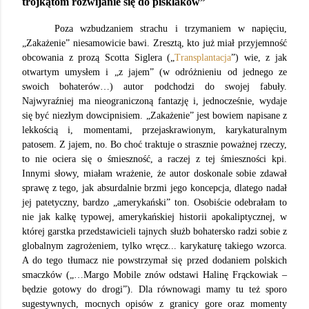
trójkątom rozwijanie się do pisklaków”
Poza wzbudzaniem strachu i trzymaniem w napięciu,
„Zakażenie” niesamowicie bawi. Zresztą, kto już miał przyjemność
obcowania z prozą Scotta Siglera („
Transplantacja
”) wie, z jak
otwartym umysłem i „z jajem” (w odróżnieniu od jednego ze
swoich bohaterów…) autor podchodzi do swojej fabuły.
Najwyraźniej ma nieograniczoną fantazję i, jednocześnie, wydaje
się być niezłym dowcipnisiem. „Zakażenie” jest bowiem napisane z
lekkością i, momentami, przejaskrawionym, karykaturalnym
patosem. Z jajem, no. Bo choć traktuje o strasznie poważnej rzeczy,
to nie ociera się o śmieszność, a raczej z tej śmieszności kpi.
Innymi słowy, miałam wrażenie, że autor doskonale sobie zdawał
sprawę z tego, jak absurdalnie brzmi jego koncepcja, dlatego nadał
jej patetyczny, bardzo „amerykański” ton. Osobiście odebrałam to
nie jak kalkę typowej, amerykańskiej historii apokaliptycznej, w
której garstka przedstawicieli tajnych służb bohatersko radzi sobie z
globalnym zagrożeniem, tylko wręcz... karykaturę takiego wzorca.
A do tego tłumacz nie powstrzymał się przed dodaniem polskich
smaczków („…Margo Mobile znów odstawi Halinę Frąckowiak –
będzie gotowy do drogi”). Dla równowagi mamy tu też sporo
sugestywnych, mocnych opisów z granicy gore oraz momenty