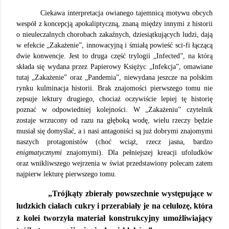
Ciekawa interpretacja owianego tajemnicą motywu obcych
wespół z koncepcją apokaliptyczną, znaną między innymi z historii
o nieuleczalnych chorobach zakaźnych, dziesiątkujących ludzi, dają
w efekcie „Zakażenie”, innowacyjną i śmiałą powieść sci-fi łączącą
dwie konwencje. Jest to druga część trylogii „Infected”, na którą
składa się wydana przez Papierowy Księżyc „Infekcja”, omawiane
tutaj „Zakażenie” oraz „Pandemia”, niewydana jeszcze na polskim
rynku kulminacja historii. Brak znajomości pierwszego tomu nie
zepsuje lektury drugiego, chociaż oczywiście lepiej tę historię
poznać w odpowiedniej kolejności. W „Zakażeniu” czytelnik
zostaje wrzucony od razu na głęboką wodę, wielu rzeczy będzie
musiał się domyślać, a i nasi antagoniści są już dobrymi znajomymi
naszych protagonistów (choć wciąż, rzecz jasna, bardzo
enigmatycznymi
znajomymi). Dla pełniejszej kreacji ufoludków
oraz wnikliwszego wejrzenia w świat przedstawiony polecam zatem
najpierw lekturę pierwszego tomu.
„Trójkąty zbierały powszechnie występujące w
ludzkich ciałach cukry i przerabiały je na celulozę, która
z kolei tworzyła materiał konstrukcyjny umożliwiający