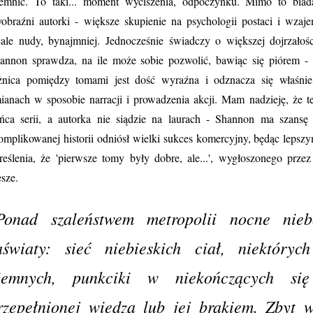
jemnic. To taki... moment wyciszenia, odpoczynku. Mimo to biad
obraźni autorki - większe skupienie na psychologii postaci i wza
ale nudy, bynajmniej. Jednocześnie świadczy o większej dojrzałości
annon sprawdza, na ile może sobie pozwolić, bawiąc się piórem - 
żnica pomiędzy tomami jest dość wyraźna i odznacza się właśnie
ianach w sposobie narracji i prowadzenia akcji. Mam nadzieję, że 
ńca serii, a autorka nie siądzie na laurach - Shannon ma szansę
omplikowanej historii odniósł wielki sukces komercyjny, będąc leps
reślenia, że 'pierwsze tomy były dobre, ale...', wygłoszonego prze
esze.
Ponad szaleństwem metropolii nocne ni
aświaty: sieć niebieskich ciał, niektóryc
iemnych, punkciki w niekończących się
rzepełnionej wiedzą lub jej brakiem. Zbyt w