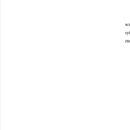
Re
wi
sy
zn