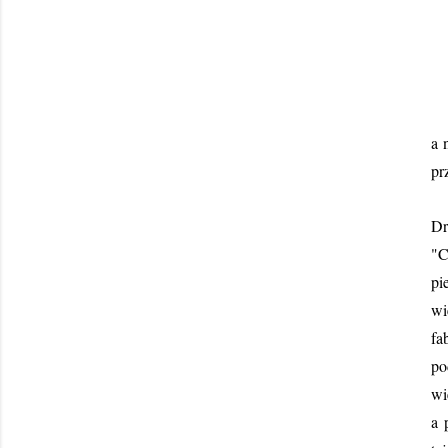
"C
a 
pr
Dr
"C
pi
wi
fa
po
wi
a 