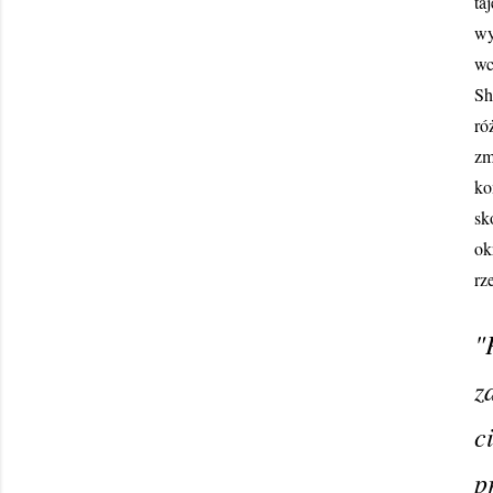
ta
wy
wc
Sh
ró
zm
ko
sk
ok
rz
"
z
c
p