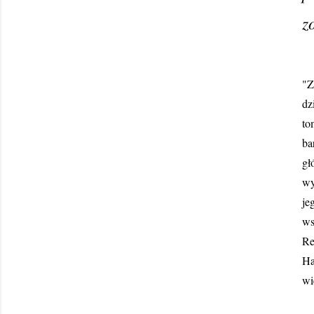
z
Tr
"Z
dz
to
ba
gł
wy
je
ws
Re
Ha
wi