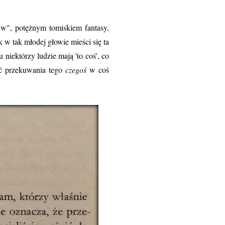
w", potężnym tomiskiem fantasy,
w tak młodej głowie mieści się ta
niektórzy ludzie mają 'to coś', co
ść przekuwania tego
czegoś
w coś