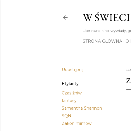
W ŚWIECI
Literatura, kino, wywiady, g
STRONA GŁÓWNA
O 
Udostępnij
cz
Z
Etykiety
Czas żniw
fantasy
Samantha Shannon
SQN
Zakon mimów