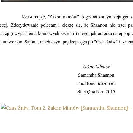
asumując, "Zakon mimów" to godna kontynuacja genialnej ks
ęcej. Zdecydowanie polecam i cieszę się, że Shannon nie traci pa
tuacji (i wyjaśnienia końcowych kwestii!) i tego, jak autorka dalej po
a uniwersum Sajonu, niech czym prędzej sięga po "Czas żniw" i, za
Zakon Mimów
Samantha Shannon
The Bone Season #2
Sine Qua Non 2015