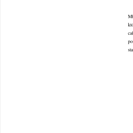
Mł
kt
ca
po
st