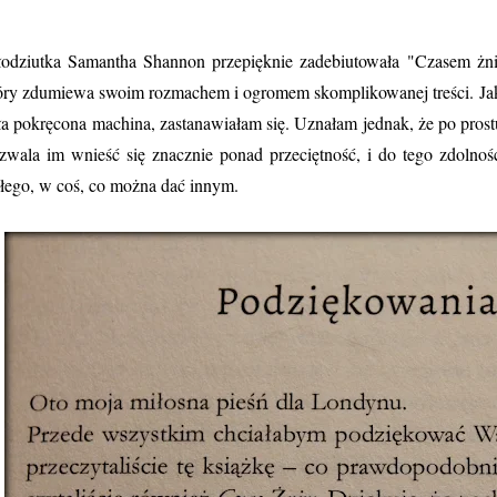
odziutka Samantha Shannon przepięknie zadebiutowała "Czasem żni
óry zdumiewa swoim rozmachem i ogromem skomplikowanej treści. Jak 
ła pokręcona machina, zastanawiałam się. Uznałam jednak, że po prostu 
zwala im wnieść się znacznie ponad przeciętność, i do tego zdolno
ałego, w coś, co można dać innym.