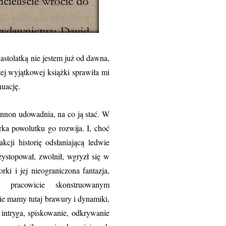
atką nie jestem już od dawna,
 tej wyjątkowej książki sprawiła mi
nuację.
nnon udowadnia, na co ją stać. W
rka powolutku go rozwija. I, choć
cji historię odsłaniającą ledwie
ystopował, zwolnił, wgryzł się w
ki i jej nieograniczona fantazja,
 pracowicie skonstruowanym
e mamy tutaj brawury i dynamiki,
intryga, spiskowanie, odkrywanie