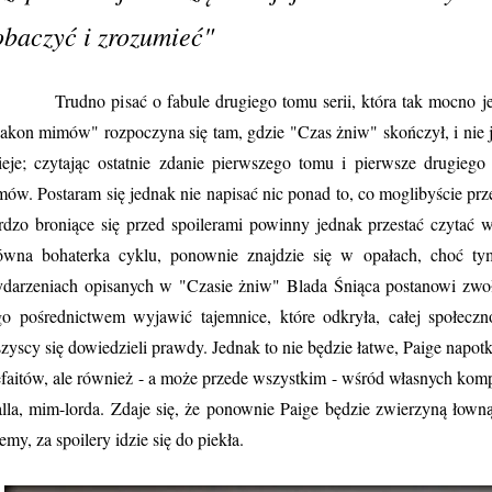
obaczyć i zrozumieć"
udno pisać o fabule drugiego tomu serii, która tak mocno jest 
akon mimów" rozpoczyna się tam, gdzie "Czas żniw" skończył, i nie je
ieje; czytając ostatnie zdanie pierwszego tomu i pierwsze drugieg
mów. Postaram się jednak nie napisać nic ponad to, co moglibyście prz
rdzo broniące się przed spoilerami powinny jednak przestać czyta
ówna bohaterka cyklu, ponownie znajdzie się w opałach, choć ty
darzeniach opisanych w "Czasie żniw" Blada Śniąca postanowi zwoł
go pośrednictwem wyjawić tajemnice, które odkryła, całej społecz
zyscy się dowiedzieli prawdy. Jednak to nie będzie łatwe, Paige napotk
faitów, ale również - a może przede wszystkim - wśród własnych kom
lla, mim-lorda. Zdaje się, że ponownie Paige będzie zwierzyną łowną
emy, za spoilery idzie się do piekła.