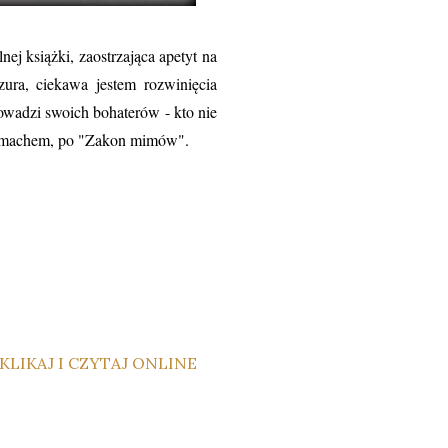
iążki, zaostrzająca apetyt na
zura, ciekawa jestem rozwinięcia
prowadzi swoich bohaterów - kto nie
 zamachem, po "Zakon mimów".