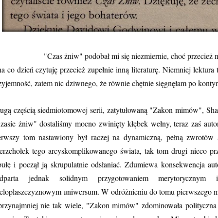
zas żniw" podobał mi się niezmiernie, choć przecież nastol
na co dzień czytuję przecież zupełnie inną literaturę. Niemniej lektura
zyjemność, zatem nic dziwnego, że równie chętnie sięgnęłam po konty
ugą częścią siedmiotomowej serii, zatytułowaną "Zakon mimów", Sha
zasie żniw" dostaliśmy mocno zwinięty kłębek wełny, teraz zaś auto
erwszy tom nastawiony był raczej na dynamiczną, pełną zwrotów ak
erzchołek tego arcyskomplikowanego świata, tak tom drugi nieco prz
bułę i począł ją skrupulatnie odsłaniać. Zdumiewa konsekwencja autor
dparta jednak solidnym przygotowaniem merytorycznym i
elopłaszczyznowym uniwersum. W odróżnieniu do tomu pierwszego ni
przynajmniej nie tak wiele, "Zakon mimów" zdominowała polityczna 