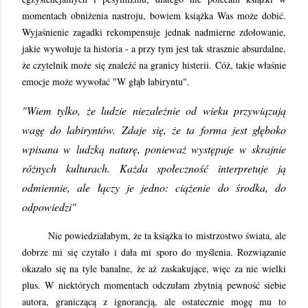
momentach obniżenia nastroju, bowiem książka Was może dobić.
Wyjaśnienie zagadki rekompensuje jednak nadmierne zdołowanie,
jakie wywołuje ta historia - a przy tym jest tak strasznie absurdalne,
że czytelnik może się znaleźć na granicy histerii. Cóż, takie właśnie
emocje może wywołać "W głąb labiryntu".
"Wiem tylko, że ludzie niezależnie od wieku przywiązują
wagę do labiryntów. Zdaje się, że ta forma jest głęboko
wpisana w ludzką naturę, ponieważ występuje w skrajnie
różnych kulturach. Każda społeczność interpretuje ją
odmiennie, ale łączy je jedno: ciążenie do środka, do
odpowiedzi"
Nie powiedziałabym, że ta książka to mistrzostwo świata, ale
dobrze mi się czytało i dała mi sporo do myślenia. Rozwiązanie
okazało się na tyle banalne, że aż zaskakujące, więc za nie wielki
plus. W niektórych momentach odczułam zbytnią pewność siebie
autora, graniczącą z ignorancją, ale ostatecznie mogę mu to