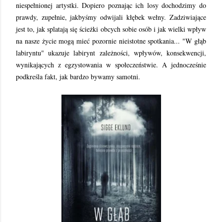
niespełnionej artystki. Dopiero poznając ich losy dochodzimy do
prawdy, zupełnie, jakbyśmy odwijali kłębek wełny. Zadziwiające
jest to, jak splatają się ścieżki obcych sobie osób i jak wielki wpływ
na nasze życie mogą mieć pozornie nieistotne spotkania... "W głąb
labiryntu" ukazuje labirynt zależności, wpływów, konsekwencji,
wynikających z egzystowania w społeczeństwie. A jednocześnie
podkreśla fakt, jak bardzo bywamy samotni.