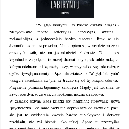
"W głąb labiryntu" to bardzo dziwna książka -
zdecydowanie mocno refleksyjna, depresyjna, smutna i
melancholijna, a jednocześnie bardzo mroczna. Brak w niej
dynamiki, akcja jest powolna, fabuła opiera się w zasadzie na życiu
opisanych osób, niż na jakimkolwiek śledztwie. To nie jest
kryminał o zaginięciu, to raczej dramat o tym, jak sobie radzą ci,
którym odebrano bliską osobę - czy, w przypadku Asy, nie radzą w
ogóle. Bywają momenty nużące, ale ostatecznie "W głąb labiryntu"
wciąga i zaciekawia na tyle, że trudno się od tej książki oderwać.
Pragnienie poznania tajemnicy zniknięcia Magdy jest tak silne, że
nawet pojedyncze ziewnięcia spokojnie można zignorować.
W zasadzie jedyną wadą książki jest nagminne stosowanie słowa
"psycholożka", co mnie osobiście doprowadza do szewskiej pasji,
ale jest to ewidentnie kwestia bardzo subiektywna i dotyczy
przekładu, nie zaś historii jako takiej. Sporo tu przemyśleń
egzystencjalnych i pesymizmu, dlatego nie polecam książki w