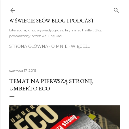
Przejdź do głównej zawartości
W ŚWIECIE SŁÓW. BLOG I PODCAST
Literatura, kino, wywiady, groza, kryminał, thriller. Blog
prowadzony przez Paulinę Król.
STRONA GŁÓWNA
O MNIE
WIĘCEJ…
czerwca 17, 2015
TEMAT NA PIERWSZĄ STRONĘ,
UMBERTO ECO