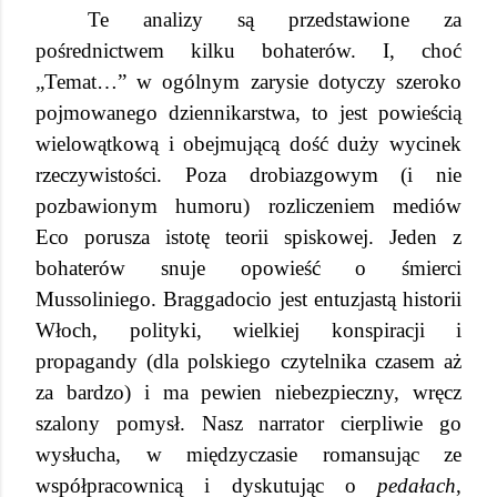
Te analizy są przedstawione za
pośrednictwem kilku bohaterów. I, choć
„Temat…” w ogólnym zarysie dotyczy szeroko
pojmowanego dziennikarstwa, to jest powieścią
wielowątkową i obejmującą dość duży wycinek
rzeczywistości. Poza drobiazgowym (i nie
pozbawionym humoru) rozliczeniem mediów
Eco porusza istotę teorii spiskowej. Jeden z
bohaterów snuje opowieść o śmierci
Mussoliniego. Braggadocio jest entuzjastą historii
Włoch, polityki, wielkiej konspiracji i
propagandy (dla polskiego czytelnika czasem aż
za bardzo) i ma pewien niebezpieczny, wręcz
szalony pomysł. Nasz narrator cierpliwie go
wysłucha, w międzyczasie romansując ze
współpracownicą i dyskutując o
pedałach
,