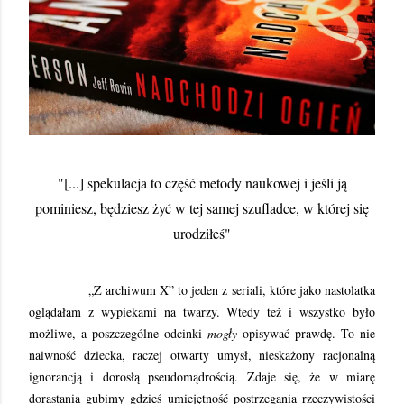
"[...] spekulacja to część metody naukowej i jeśli ją
pominiesz, będziesz żyć w tej samej szufladce, w której się
urodziłeś"
„Z archiwum X” to jeden z seriali, które jako nastolatka
oglądałam z wypiekami na twarzy. Wtedy też i wszystko było
możliwe, a poszczególne odcinki
mogły
opisywać prawdę. To nie
naiwność dziecka, raczej otwarty umysł, nieskażony racjonalną
ignorancją i dorosłą pseudomądrością. Zdaje się, że w miarę
dorastania gubimy gdzieś umiejętność postrzegania rzeczywistości