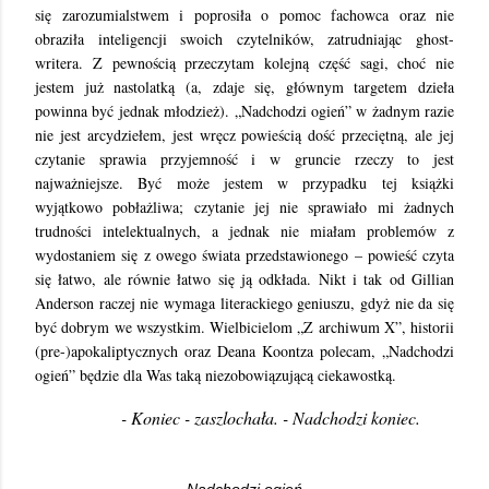
się zarozumialstwem i poprosiła o pomoc fachowca oraz nie
obraziła inteligencji swoich czytelników, zatrudniając ghost-
writera. Z pewnością przeczytam kolejną część sagi, choć nie
jestem już nastolatką (a, zdaje się, głównym targetem dzieła
powinna być jednak młodzież). „Nadchodzi ogień” w żadnym razie
nie jest arcydziełem, jest wręcz powieścią dość przeciętną, ale jej
czytanie sprawia przyjemność i w gruncie rzeczy to jest
najważniejsze. Być może jestem w przypadku tej książki
wyjątkowo pobłażliwa; czytanie jej nie sprawiało mi żadnych
trudności intelektualnych, a jednak nie miałam problemów z
wydostaniem się z owego świata przedstawionego – powieść czyta
się łatwo, ale równie łatwo się ją odkłada. Nikt i tak od Gillian
Anderson raczej nie wymaga literackiego geniuszu, gdyż nie da się
być dobrym we wszystkim. Wielbicielom „Z archiwum X”, historii
(pre-)apokaliptycznych oraz Deana Koontza polecam, „Nadchodzi
ogień” będzie dla Was taką niezobowiązującą ciekawostką.
- Koniec - zaszlochała. - Nadchodzi koniec.
Nadchodzi ogień