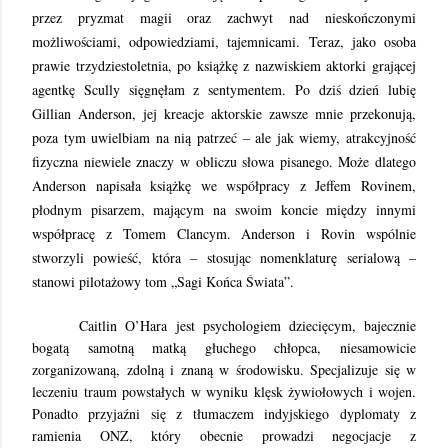
przez pryzmat magii oraz zachwyt nad nieskończonymi
możliwościami, odpowiedziami, tajemnicami. Teraz, jako osoba
prawie trzydziestoletnia, po książkę z nazwiskiem aktorki grającej
agentkę Scully sięgnęłam z sentymentem. Po dziś dzień lubię
Gillian Anderson, jej kreacje aktorskie zawsze mnie przekonują,
poza tym uwielbiam na nią patrzeć – ale jak wiemy, atrakcyjność
fizyczna niewiele znaczy w obliczu słowa pisanego. Może dlatego
Anderson napisała książkę we współpracy z Jeffem Rovinem,
płodnym pisarzem, mającym na swoim koncie między innymi
współpracę z Tomem Clancym. Anderson i Rovin wspólnie
stworzyli powieść, która – stosując nomenklaturę serialową –
stanowi pilotażowy tom „Sagi Końca Świata”.
Caitlin O’Hara jest psychologiem dziecięcym, bajecznie
bogatą samotną matką głuchego chłopca, niesamowicie
zorganizowaną, zdolną i znaną w środowisku. Specjalizuje się w
leczeniu traum powstałych w wyniku klęsk żywiołowych i wojen.
Ponadto przyjaźni się z tłumaczem indyjskiego dyplomaty z
ramienia ONZ, który obecnie prowadzi negocjacje z