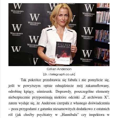
Gillian Anderson
[źr. i.telegraph.co.uk]
Tak pokrótce przedstawia się fabuła i nie pomylicie się,
jeśli w powyższym opisie odnajdziecie mój zakamuflowany,
odrobinę kpiący, uśmieszek. Doprawdy, poszczególne elementy
niebezpiecznie przypominają niektóre odcinki „Z archiwum X”,
zatem wydaje się, że Anderson czerpała z własnego doświadczenia
– poza przygodami z gatunku niesamowitych dodatkowo z ostatnich
ról (jak choćby psychiatry w „Hannibalu” czy inspektora w