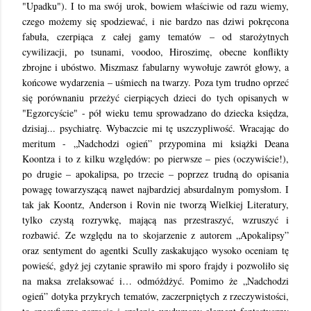
"Upadku"). I to ma swój urok, bowiem właściwie od razu wiemy,
czego możemy się spodziewać, i nie bardzo nas dziwi pokręcona
fabuła, czerpiąca z całej gamy tematów – od starożytnych
cywilizacji, po tsunami, voodoo, Hiroszimę, obecne konflikty
zbrojne i ubóstwo. Miszmasz fabularny wywołuje zawrót głowy, a
końcowe wydarzenia – uśmiech na twarzy. Poza tym trudno oprzeć
się porównaniu przeżyć cierpiących dzieci do tych opisanych w
"Egzorcyście" - pół wieku temu sprowadzano do dziecka księdza,
dzisiaj... psychiatrę. Wybaczcie mi tę uszczypliwość. Wracając do
meritum - „Nadchodzi ogień” przypomina mi książki Deana
Koontza i to z kilku względów: po pierwsze – pies (oczywiście!),
po drugie – apokalipsa, po trzecie – poprzez trudną do opisania
powagę towarzyszącą nawet najbardziej absurdalnym pomysłom. I
tak jak Koontz, Anderson i Rovin nie tworzą Wielkiej Literatury,
tylko czystą rozrywkę, mającą nas przestraszyć, wzruszyć i
rozbawić. Ze względu na to skojarzenie z autorem „Apokalipsy”
oraz sentyment do agentki Scully zaskakująco wysoko oceniam tę
powieść, gdyż jej czytanie sprawiło mi sporo frajdy i pozwoliło się
na maksa zrelaksować i… odmóżdżyć. Pomimo że „Nadchodzi
ogień” dotyka przykrych tematów, zaczerpniętych z rzeczywistości,