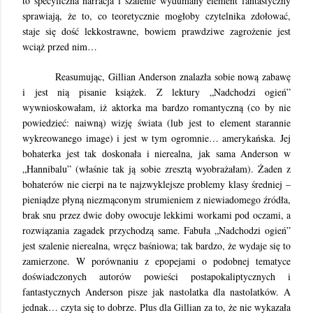
to specyficzna narracja i szalenie wydumany element fantastyczny
sprawiają, że to, co teoretycznie mogłoby czytelnika zdołować,
staje się dość lekkostrawne, bowiem prawdziwe zagrożenie jest
wciąż przed nim…
Reasumując, Gillian Anderson znalazła sobie nową zabawę
i jest nią pisanie książek. Z lektury „Nadchodzi ogień”
wywnioskowałam, iż aktorka ma bardzo romantyczną (co by nie
powiedzieć: naiwną) wizję świata (lub jest to element starannie
wykreowanego image) i jest w tym ogromnie… amerykańska. Jej
bohaterka jest tak doskonała i nierealna, jak sama Anderson w
„Hannibalu” (właśnie tak ją sobie zresztą wyobrażałam). Żaden z
bohaterów nie cierpi na te najzwyklejsze problemy klasy średniej –
pieniądze płyną niezmąconym strumieniem z niewiadomego źródła,
brak snu przez dwie doby owocuje lekkimi workami pod oczami, a
rozwiązania zagadek przychodzą same. Fabuła „Nadchodzi ogień”
jest szalenie nierealna, wręcz baśniowa; tak bardzo, że wydaje się to
zamierzone. W porównaniu z epopejami o podobnej tematyce
doświadczonych autorów powieści postapokaliptycznych i
fantastycznych Anderson pisze jak nastolatka dla nastolatków. A
jednak… czyta się to dobrze. Plus dla Gillian za to, że nie wykazała