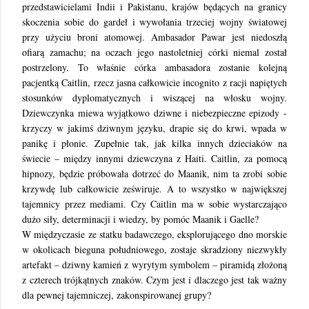
przedstawicielami Indii i Pakistanu, krajów będących na granicy
skoczenia sobie do gardeł i wywołania trzeciej wojny światowej
przy użyciu broni atomowej. Ambasador Pawar jest niedoszłą
ofiarą zamachu; na oczach jego nastoletniej córki niemal został
postrzelony. To właśnie córka ambasadora zostanie kolejną
pacjentką Caitlin, rzecz jasna całkowicie incognito z racji napiętych
stosunków dyplomatycznych i wiszącej na włosku wojny.
Dziewczynka miewa wyjątkowo dziwne i niebezpieczne epizody -
krzyczy w jakimś dziwnym języku, drapie się do krwi, wpada w
panikę i płonie. Zupełnie tak, jak kilka innych dzieciaków na
świecie – między innymi dziewczyna z Haiti. Caitlin, za pomocą
hipnozy, będzie próbowała dotrzeć do Maanik, nim ta zrobi sobie
krzywdę lub całkowicie zeświruje. A to wszystko w największej
tajemnicy przez mediami. Czy Caitlin ma w sobie wystarczająco
dużo siły, determinacji i wiedzy, by pomóc Maanik i Gaelle?
W międzyczasie ze statku badawczego, eksplorującego dno morskie
w okolicach bieguna południowego, zostaje skradziony niezwykły
artefakt – dziwny kamień z wyrytym symbolem – piramidą złożoną
z czterech trójkątnych znaków. Czym jest i dlaczego jest tak ważny
dla pewnej tajemniczej, zakonspirowanej grupy?