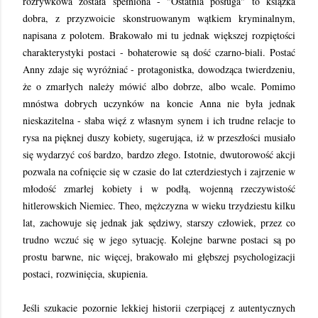
rozrywkowa została spełniona - "Ostatnia posługa" to książka
dobra, z przyzwoicie skonstruowanym wątkiem kryminalnym,
napisana z polotem. Brakowało mi tu jednak większej rozpiętości
charakterystyki postaci - bohaterowie są dość czarno-biali. Postać
Anny zdaje się wyróżniać - protagonistka, dowodząca twierdzeniu,
że o zmarłych należy mówić albo dobrze, albo wcale. Pomimo
mnóstwa dobrych uczynków na koncie Anna nie była jednak
nieskazitelna - słaba więź z własnym synem i ich trudne relacje to
rysa na pięknej duszy kobiety, sugerująca, iż w przeszłości musiało
się wydarzyć coś bardzo, bardzo złego. Istotnie, dwutorowość akcji
pozwala na cofnięcie się w czasie do lat czterdziestych i zajrzenie w
młodość zmarłej kobiety i w podłą, wojenną rzeczywistość
hitlerowskich Niemiec. Theo, mężczyzna w wieku trzydziestu kilku
lat, zachowuje się jednak jak sędziwy, starszy człowiek, przez co
trudno wczuć się w jego sytuację. Kolejne barwne postaci są po
prostu barwne, nic więcej, brakowało mi głębszej psychologizacji
postaci, rozwinięcia, skupienia.
Jeśli szukacie pozornie lekkiej historii czerpiącej z autentycznych