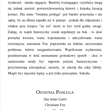
wydarzeń - śmiało sięgajcie. Bardziej wymagający czytelnicy mogą
się jednak zawieść powierzchownością historii i kiepską kreacją
postaci. Dla mnie "Ostatnia posługa" jest bardzo przeciętna i nie
sądzę, by na dłużej zapadła mi w pamięć - jednak dla odprężenia i
relaksu przy książce "na raz" może to być tytuł godny uwagi.
Żałuję, że wątek historyczny został zepchnięty na bok - to dość
poważna kwestia, warta wspomnienia i zdecydowanie warta
rozwinięcia, natomiast Fux poprzestała na lekkim zarysowaniu
problemu, ledwie zasygnalizowaniu. Współczesne wydarzenia,
przedstawiane w dość momentami groteskowy sposób - choć w
zamierzeniu miały być zapewne jedynie humorystyczne -
przyćmiewają retrospekcje, niestety, ze szkodą dla całej fabuły.
Mogło być znacznie lepiej, a jest tylko przeciętnie. Szkoda.
Ostatnia Posługa
Das letzte Geleit
Christiane Fux