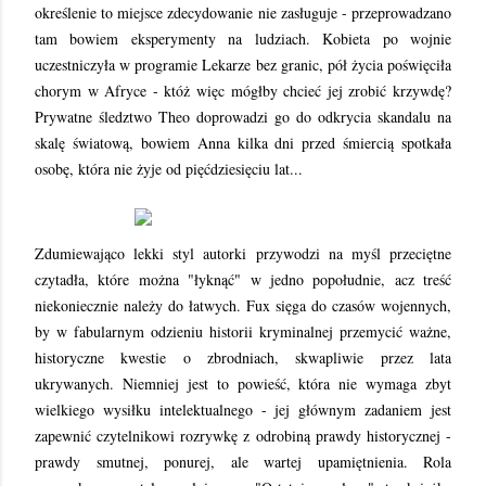
określenie to miejsce zdecydowanie nie zasługuje - przeprowadzano
tam bowiem eksperymenty na ludziach. Kobieta po wojnie
uczestniczyła w programie Lekarze bez granic, pół życia poświęciła
chorym w Afryce - któż więc mógłby chcieć jej zrobić krzywdę?
Prywatne śledztwo Theo doprowadzi go do odkrycia skandalu na
skalę światową, bowiem Anna kilka dni przed śmiercią spotkała
osobę, która nie żyje od pięćdziesięciu lat...
Zdumiewająco lekki styl autorki przywodzi na myśl przeciętne
czytadła, które można "łyknąć" w jedno popołudnie, acz treść
niekoniecznie należy do łatwych. Fux sięga do czasów wojennych,
by w fabularnym odzieniu historii kryminalnej przemycić ważne,
historyczne kwestie o zbrodniach, skwapliwie przez lata
ukrywanych. Niemniej jest to powieść, która nie wymaga zbyt
wielkiego wysiłku intelektualnego - jej głównym zadaniem jest
zapewnić czytelnikowi rozrywkę z odrobiną prawdy historycznej -
prawdy smutnej, ponurej, ale wartej upamiętnienia. Rola