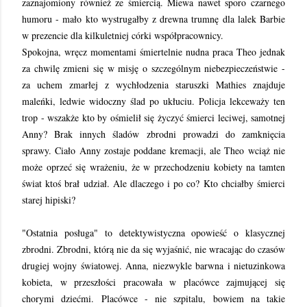
zaznajomiony również ze śmiercią. Miewa nawet sporo czarnego
humoru - mało kto wystrugałby z drewna trumnę dla lalek Barbie
w prezencie dla kilkuletniej córki współpracownicy.
Spokojna, wręcz momentami śmiertelnie nudna praca Theo jednak
za chwilę zmieni się w misję o szczególnym niebezpieczeństwie -
za uchem zmarłej z wychłodzenia staruszki Mathies znajduje
maleńki, ledwie widoczny ślad po ukłuciu. Policja lekceważy ten
trop - wszakże kto by ośmielił się życzyć śmierci leciwej, samotnej
Anny? Brak innych śladów zbrodni prowadzi do zamknięcia
sprawy. Ciało Anny zostaje poddane kremacji, ale Theo wciąż nie
może oprzeć się wrażeniu, że w przechodzeniu kobiety na tamten
świat ktoś brał udział. Ale dlaczego i po co? Kto chciałby śmierci
starej hipiski?
"Ostatnia posługa" to detektywistyczna opowieść o klasycznej
zbrodni. Zbrodni, którą nie da się wyjaśnić, nie wracając do czasów
drugiej wojny światowej. Anna, niezwykle barwna i nietuzinkowa
kobieta, w przeszłości pracowała w placówce zajmującej się
chorymi dziećmi. Placówce - nie szpitalu, bowiem na takie