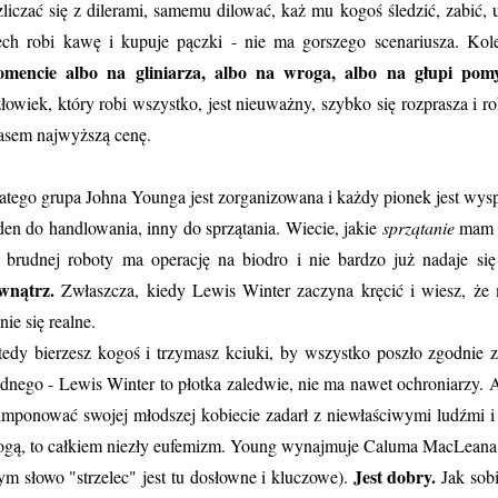
zliczać się z dilerami, samemu dilować, każ mu kogoś śledzić, zabić, 
ech robi kawę i kupuje pączki - nie ma gorszego scenariusza. Ko
mencie albo na gliniarza, albo na wroga, albo na głupi pom
łowiek, który robi wszystko, jest nieuważny, szybko się rozprasza i ro
asem najwyższą cenę.
atego grupa Johna Younga jest zorganizowana i każdy pionek jest wys
den do handlowania, inny do sprzątania. Wiecie, jakie
sprzątanie
mam n
 brudnej roboty ma operację na biodro i nie bardzo już nadaje si
wnątrz.
Zwłaszcza, kiedy Lewis Winter zaczyna kręcić i wiesz, że
anie się realne.
edy bierzesz kogoś i trzymasz kciuki, by wszystko poszło zgodnie 
udnego - Lewis Winter to płotka zaledwie, nie ma nawet ochroniarzy. 
imponować swojej młodszej kobiecie zadarł z niewłaściwymi ludźmi i
ogą, to całkiem niezły eufemizm. Young wynajmuje Caluma MacLeana -
Jest dobry.
ym słowo "strzelec" jest tu dosłowne i kluczowe).
Jak sob