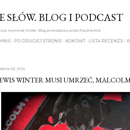
Przejdź do głównej zawartości
E SŁÓW. BLOG I PODCAST
roza, kryminał, thriller. Blog prowadzony przez Paulinę Król.
MNIE
PO DRUGIEJ STRONIE
KONTAKT
LISTA RECENZJI
W
ietnia 03, 2014
EWIS WINTER MUSI UMRZEĆ, MALCOL