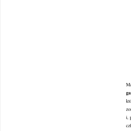
Ma
ga
kt
zo
i,
cz