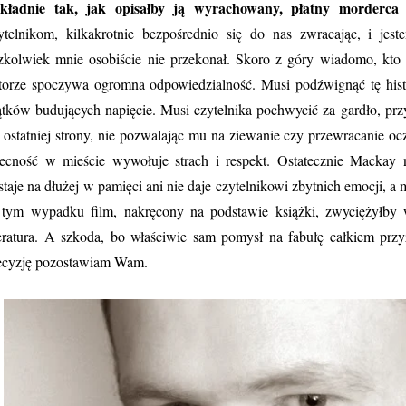
kładnie tak, jak opisałby ją wyrachowany, płatny morderca
-
ytelnikom, kilkakrotnie bezpośrednio się do nas zwracając, i jes
zkolwiek mnie osobiście nie przekonał. Skoro z góry wiadomo, kto zo
torze spoczywa ogromna odpowiedzialność. Musi podźwignąć tę hist
tków budujących napięcie. Musi czytelnika pochwycić za gardło, przy
 ostatniej strony, nie pozwalając mu na ziewanie czy przewracanie oc
ecność w mieście wywołuje strach i respekt. Ostatecznie Mackay n
staje na dłużej w pamięci ani nie daje czytelnikowi zbytnich emocji, 
tym wypadku film, nakręcony na podstawie książki, zwyciężyłby 
teratura. A szkoda, bo właściwie sam pomysł na fabułę całkiem przy
cyzję pozostawiam Wam.