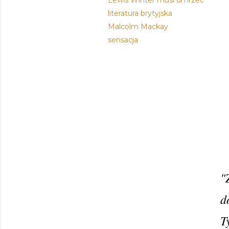
Lewis Winter musi umrzeć
literatura brytyjska
Malcolm Mackay
sensacja
"
d
T