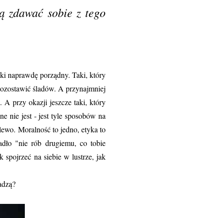
ą zdawać sobie z tego
aki naprawdę porządny. Taki, który
 pozostawić śladów. A przynajmniej
 A przy okazji jeszcze taki, który
e nie jest - jest tyle sposobów na
 lewo. Moralność to jedno, etyka to
adło "nie rób drugiemu, co tobie
ak spojrzeć na siebie w lustrze, jak
adzą?