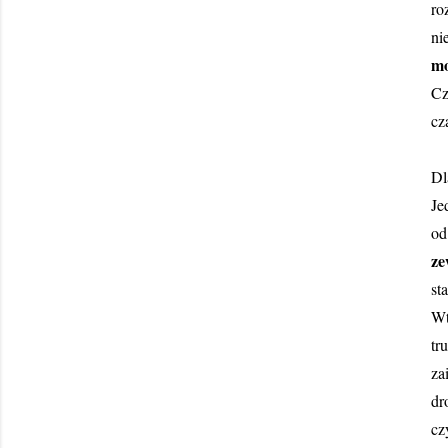
ro
ni
mo
Cz
cz
Dl
Je
od
ze
st
Wt
tr
za
dr
cz