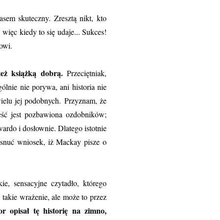
sem skuteczny. Zresztą nikt, kto
więc kiedy to się udaje... Sukces!
sowi.
też książką dobrą.
Przeciętniak,
ólnie nie porywa, ani historia nie
wielu jej podobnych.
Przyznam, że
eść jest pozbawiona ozdobników;
wardo i dosłownie. Dlatego istotnie
ysnuć wniosek, iż Mackay pisze o
e, sensacyjne czytadło, którego
takie wrażenie, ale może to przez
or opisał tę historię na zimno,