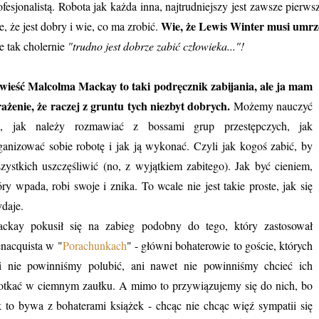
ofesjonalistą. Robota jak każda inna, najtrudniejszy jest zawsze pierw
Wie, że Lewis Winter musi umrz
e, że jest dobry i wie, co ma zrobić.
e tak cholernie
"trudno jest dobrze zabić człowieka..."!
wieść Malcolma Mackay to taki podręcznik zabijania, ale ja mam
ażenie, że raczej z gruntu tych niezbyt dobrych.
Możemy nauczyć
ę, jak należy rozmawiać z bossami grup przestępczych, jak
ganizować sobie robotę i jak ją wykonać. Czyli jak kogoś zabić, by
zystkich uszczęśliwić (no, z wyjątkiem zabitego). Jak być cieniem,
óry wpada, robi swoje i znika. To wcale nie jest takie proste, jak się
daje.
ckay pokusił się na zabieg podobny do tego, który zastosował
nacquista w "
Porachunkach
" - główni bohaterowie to goście, których
i nie powinniśmy polubić, ani nawet nie powinniśmy chcieć ich
otkać w ciemnym zaułku. A mimo to przywiązujemy się do nich, bo
k to bywa z bohaterami książek - chcąc nie chcąc więź sympatii się