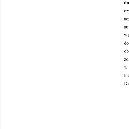
do
cz
ac
au
wą
do
ob
zo
w 
li
De