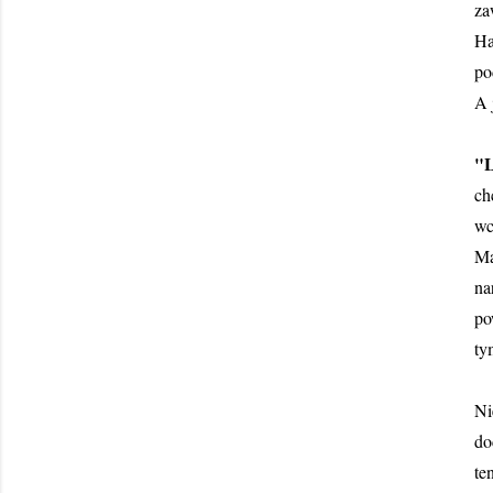
za
Ha
po
A 
"L
ch
wc
Ma
na
po
ty
Ni
do
te