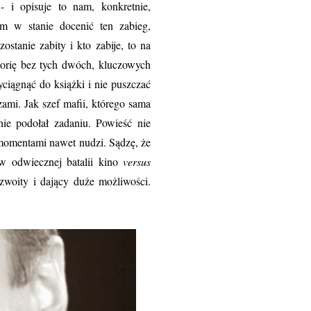
 i opisuje to nam, konkretnie,
tem w stanie docenić ten zabieg,
stanie zabity i kto zabije, to na
orię bez tych dwóch, kluczowych
ciągnąć do książki i nie puszczać
zami. Jak szef mafii, którego sama
ie podołał zadaniu. Powieść nie
a momentami nawet nudzi. Sądzę, że
w odwiecznej batalii kino
versus
zwoity i dający duże możliwości.