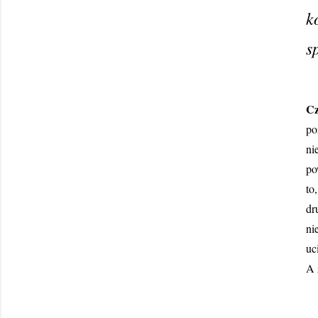
k
s
Cz
po
ni
po
to
dr
ni
uc
A 