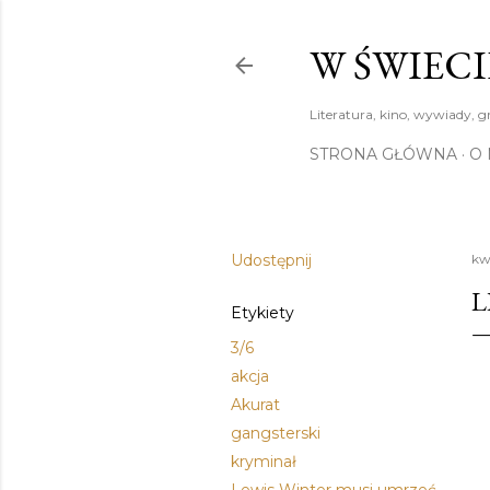
W ŚWIECI
Literatura, kino, wywiady, g
STRONA GŁÓWNA
O 
Udostępnij
kw
L
Etykiety
3/6
akcja
Akurat
gangsterski
kryminał