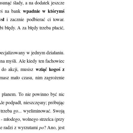
usunąć ślady, a na dodatek jeszcze
wpadnie w którymś
leś na bank
ysł
i zacznie podbierać ci towar.
bi błędy. A za błędy trzeba płacić,
pecjalizowany w jednym działaniu.
a myśli. Ale kiedy ten fachowiec
wziąć kogoś z
ę do akcji, musisz
 masz mało czasu, nim zagrożenie
z planem. To nie powinno być nic
Ale podpadł, nieszczęsny; próbując
 trzeba go... wyeliminować. Swoją
 młodego, wolnego strzelca (przy
ie radzi z wyrzutami
po
? Ano, jest