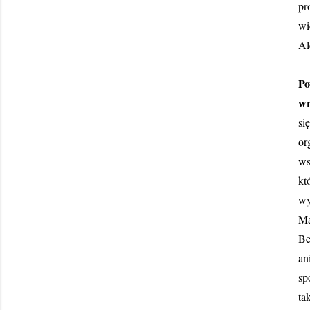
pr
wi
Al
Po
wr
si
or
ws
kt
wy
Ma
Be
an
sp
ta