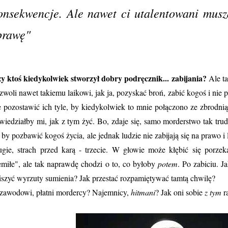
onsekwencje. Ale nawet ci utalentowani musz
prawę"
y ktoś kiedykolwiek stworzył dobry podręcznik... zabijania?
Ale t
zwoli nawet takiemu laikowi, jak ja, pozyskać broń, zabić kogoś i nie
e pozostawić ich tyle, by kiedykolwiek to mnie połączono ze zbrodnią.
wiedziałby mi, jak z tym żyć. Bo, zdaje się, samo morderstwo tak trudn
, by pozbawić kogoś życia, ale jednak ludzie nie zabijają się na prawo i
ugie, strach przed karą - trzecie. W głowie może kłębić się porzek
emiłe", ale tak naprawdę chodzi o to, co byłoby
potem
. Po zabiciu. J
iszyć wyrzuty sumienia? Jak przestać rozpamiętywać tamtą chwilę?
zawodowi, płatni mordercy? Najemnicy,
hitmani
? Jak oni sobie
z tym
r