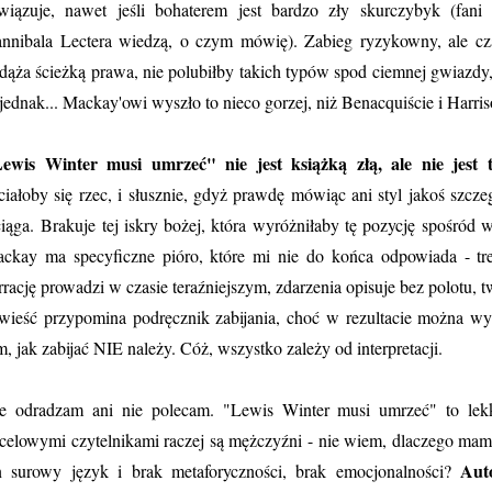
wiązuje, nawet jeśli bohaterem jest bardzo zły skurczybyk (fani
nnibala Lectera wiedzą, o czym mówię). Zabieg ryzykowny, ale cza
dąża ścieżką prawa, nie polubiłby takich typów spod ciemnej gwiazdy, 
jednak... Mackay'owi wyszło to nieco gorzej, niż Benacquiście i Harri
ewis Winter musi umrzeć" nie jest książką złą, ale nie jest 
ciałoby się rzec, i słusznie, gdyż prawdę mówiąc ani styl jakoś szczeg
iąga.
Brakuje tej iskry bożej, która wyróżniłaby tę pozycję spośród 
ckay ma specyficzne pióro, które mi nie do końca odpowiada - tr
rrację prowadzi w czasie teraźniejszym, zdarzenia opisuje bez polotu, t
wieść przypomina podręcznik zabijania, choć w rezultacie można w
m, jak zabijać NIE należy. Cóż, wszystko zależy od interpretacji.
e odradzam ani nie polecam. "Lewis Winter musi umrzeć" to lekki
celowymi czytelnikami raczej są mężczyźni - nie wiem, dlaczego mam 
Aut
n surowy język i brak metaforyczności, brak emocjonalności?