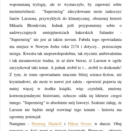
wspomnianą trylogię, ale to wystarczyło, by zapewnić sobie
nieśmiertelność.
"
Supermózg" zdecydowanie może zaskoczyć
fanów Larssona, przywykłych do klimatycznej, obszernej historii
Mikaela Blomkvista. Jednak jeśli przypomnimy sobie o
nadzwyczajnych umiejętnościach hakerskich Salander -
"Supermózg" nie jest aż takim novum. Fabuła tego opowiadania
ma miejsce w Nowym Jorku roku 2174 i dotyczy... przeszczepu
mózgu. Kwestia tak nieprawdopodobna, tak etycznie ambiwalentna
i tak niesamowicie trudna, że aż dziw bierze, iż Larsson w ogóle
zaryzykował taki temat. A jednak zrobił to i... zrobił to doskonale!
Z tym, że temu opowiadaniu znacznie bliżej science-fiction, niż
kryminałowi, ale może to nawet jest zaleta - opowieść pojawia się
mniej więcej w środku książki, więc czytelnik, znużony
konwencjonalnymi historiami, ochoczo odda się lekturze czegoś
innego. "Supermózg" to absolutnie mój faworyt. Szalenie żałuję, że
Larsson nie będzie mógł rozwinąć tego tematu - historia ma
ogromny potencjał.
Następnie -
Henning Mankell
i
Håkan Nesser
w duecie. Obaj
panowie są dość znani w świecie kryminału. Pierwszy - głównie