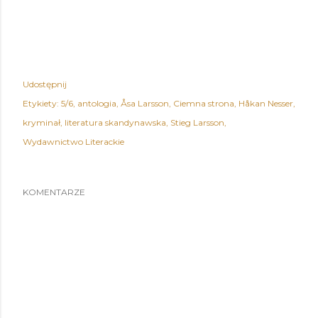
Udostępnij
Etykiety:
5/6
antologia
Åsa Larsson
Ciemna strona
Håkan Nesser
kryminał
literatura skandynawska
Stieg Larsson
Wydawnictwo Literackie
KOMENTARZE