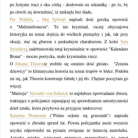
po festynie traci z oka córkę - dosłownie na sekundkę - po to, by
po chwili się dowiedzieć, iż zniknęła bez śladu.
Per Wahlöö
,
,
Maj Sjöwall
napisali dość gorzką opowieść
o
"Multimilionerze". To nie kryminał, raczej obyczajowa
historyjka na temat dojścia do wielkich pieniędzy i jak, tak przy
okazji, stać się gburem z paskudnym charakterem. Z kolei
Sara
Stridsberg
zadebiutowała tutaj kryminalnie w opowieści "Kalendarz
Braun" - mocno poetycka, mało kryminalna rzecz.
O
Johanie Theorin
ie
zrobiło się ostatnio dość głośno.
"Zemsta
dziewicy" to klimatyczna historia na temat trupów w łódce. Podoba
mi się, jak Theorin konstruuje fabułę i jej tło. Chętnie poczytam go
więcej.
"Maitreja"
Veroniki von Schenck
to najsłabsze opowiadanie zbioru,
traktujące o policjantce zajmującej się sprawdzaniem autentyczności
dzieł sztuki, która przybywa na przyjęcie undercover.
Katarina Wennstam
(
"Późno ocknie się grzesznik") napisała
opowieść o zbrodni sprzed lat. Pewna policjantka może wreszcie
uzyska odpowiedzi na pytania związane ze śmiercią nastolatka.
Autorka między wierszami przemyca przemyślenia na temat