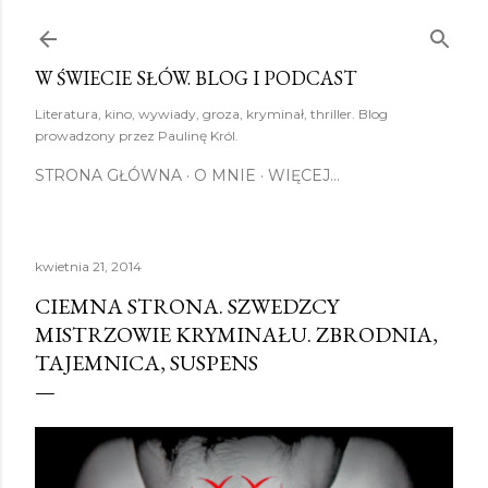
Przejdź do głównej zawartości
W ŚWIECIE SŁÓW. BLOG I PODCAST
Literatura, kino, wywiady, groza, kryminał, thriller. Blog
prowadzony przez Paulinę Król.
STRONA GŁÓWNA
O MNIE
WIĘCEJ…
kwietnia 21, 2014
CIEMNA STRONA. SZWEDZCY
MISTRZOWIE KRYMINAŁU. ZBRODNIA,
TAJEMNICA, SUSPENS