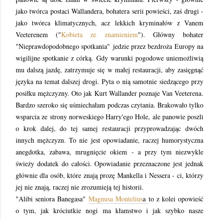
jako twórca postaci Wallandera, bohatera serii powieści, zaś drugi -
jako twórca klimatycznych, acz lekkich kryminałów z Vanem
Veeterenem ("
Kobieta ze znamieniem
"). Główny bohater
"
Nieprawdopodobnego spotkania"
jedzie przez bezdroża Europy na
wigilijne spotkanie z córką. Gdy warunki pogodowe uniemożliwią
mu dalszą jazdę, zatrzymuje się w małej restauracji, aby zasięgnąć
języka na temat dalszej drogi. Pyta o nią samotnie siedzącego przy
posiłku mężczyzny. Oto jak Kurt Wallander poznaje Van Veeterena.
Bardzo szeroko się uśmiechałam podczas czytania. Brakowało tylko
wsparcia ze strony norweskiego Harry'ego Hole, ale panowie poszli
o krok dalej, do tej samej restauracji przyprowadzając dwóch
innych mężczyzn. To nie jest opowiadanie, raczej humorystyczna
anegdotka, zabawa, mrugnięcie okiem - a przy tym niezwykle
świeży dodatek do całości. Opowiadanie przeznaczone jest jednak
głównie dla osób, które znają prozę Mankella i Nessera - ci, którzy
jej nie znają, raczej nie zrozumieją tej historii.
"Alibi seniora Banegasa"
Magnusa Montelius
a
to z kolei opowieść
o tym, jak króciutkie nogi ma kłamstwo i jak szybko nasze