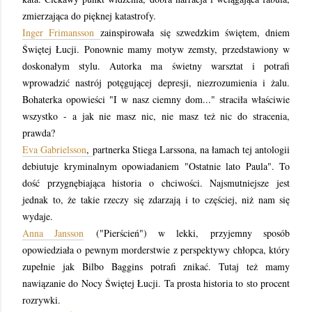
zmierzająca do pięknej katastrofy.
Inger Frimansson
zainspirowała się szwedzkim świętem, dniem
Świętej Łucji. Ponownie mamy motyw zemsty, przedstawiony w
doskonałym stylu. Autorka ma świetny warsztat i potrafi
wprowadzić nastrój potęgującej depresji, niezrozumienia i żalu.
Bohaterka opowieści "I w nasz ciemny dom..." straciła właściwie
wszystko - a jak nie masz nic, nie masz też nic do stracenia,
prawda?
Eva Gabrielsson
,
partnerka Stiega Larssona, na łamach tej antologii
debiutuje kryminalnym opowiadaniem "Ostatnie lato Paula". To
dość przygnębiająca historia o chciwości. Najsmutniejsze jest
jednak to, że takie rzeczy się zdarzają i to częściej, niż nam się
wydaje.
Anna Jansson
("Pierścień") w lekki, przyjemny sposób
opowiedziała o pewnym morderstwie z perspektywy chłopca, który
zupełnie jak Bilbo Baggins potrafi znikać. Tutaj też mamy
nawiązanie do Nocy Świętej Łucji. Ta prosta historia to sto procent
rozrywki.