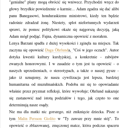
"genialne" plany mogą obrócić się wniwecz. Przychodzi wręcz do
głowy brzydkie powiedzenie o karmie... Adam zgadza się dać alibi
panu Banegasowi, honduraskiemu ministrowi, kiedy ten będzie
radośnie zdradzał żonę. Niestety, splot niefortunnych wydarzeń
sprawi, że pomoc politykowi okaże się najgorszą decyzją, jaką
Adam mógł podjąć. Fajna, dynamiczna opowieść z morałem.
Lenya Barzani spadła z dużej wysokości i zginęła na miejscu. Tak
zaczyna się opowieść
Daga Öhrlund
a,
"Coś w jego oczach". Autor
dotyka kwestii kultury kurdyjskiej, a konkretnie - zabójstw
zwanych honorowymi. I w zasadzie o tym jest ta opowieść - o
naszych uprzedzeniach, o stereotypach, a także o naszej pysze -
jako iż uznajemy, że nasza cywilizacja jest lepsza, bardziej
humanitarna od muzułmańskich. Podoba mi się to opowiadanie
właśnie przez pryzmat refleksji, które wywołuje; Ohrlund nakazuje
się zastanowić nad istotą podziałów i tego, jak często to one
determinują nasze osądy.
Nie ma dla matki nic gorszego, niż zniknięcie dziecka. Pisze o
tym
Malin Persson Giolito
w "Ty zawsze przy mnie stój". To
opowieść o zblazowanej, zmęczonej matce, która podczas spaceru