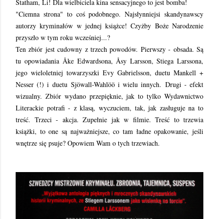
Statham, Li! Dla wielbiciela kina sensacyjnego to jest bomba!
"Ciemna strona" to coś podobnego. Najsłynniejsi skandynawscy
autorzy kryminałów w jednej książce! Czyżby Boże Narodzenie
przyszło w tym roku wcześniej...?
Ten zbiór jest cudowny z trzech powodów. Pierwszy - obsada. Są
tu opowiadania Åke Edwardsona, Åsy Larsson, Stiega Larssona,
jego wieloletniej towarzyszki Evy Gabrielsson, duetu Mankell +
Nesser (!) i duetu Sjöwall-Wahlöö i wielu innych. Drugi - efekt
wizualny. Zbiór wydano przepięknie, jak to tylko Wydawnictwo
Literackie potrafi - z klasą, wyczuciem, tak, jak zasługuje na to
treść. Trzeci - akcja. Zupełnie jak w filmie. Treść to trzewia
książki, to one są najważniejsze, co tam ładne opakowanie, jeśli
wnętrze się psuje? Opowiem Wam o tych trzewiach.