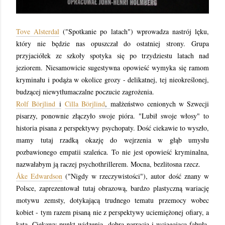
Tove Alsterdal
("Spotkanie po latach") wprowadza nastrój lęku,
który nie będzie nas opuszczał do ostatniej strony. Grupa
przyjaciółek ze szkoły spotyka się po trzydziestu latach nad
jeziorem. Niesamowicie sugestywna opowieść wymyka się ramom
kryminału i podąża w okolice grozy - delikatnej, tej nieokreślonej,
budzącej niewytłumaczalne poczucie zagrożenia.
Rolf Börjlind
i
Cilla Börjlind
,
małżeństwo cenionych w Szwecji
pisarzy, ponownie złączyło swoje pióra. "Lubił swoje włosy" to
historia pisana z perspektywy psychopaty. Dość ciekawie to wyszło,
mamy tutaj rzadką okazję do wejrzenia w głąb umysłu
pozbawionego empatii szaleńca. To nie jest opowieść kryminalna,
nazwałabym ją raczej psychothrillerem. Mocna, bezlitosna rzecz.
Åke Edwardson
("
Nigdy w rzeczywistości"), autor
dość znany w
Polsce, zaprezentował tutaj obrazową, bardzo plastyczną wariację
motywu zemsty, dotykającą trudnego tematu przemocy wobec
kobiet - tym razem pisaną nie z perspektywy uciemiężonej ofiary, a
kata. Ciekawy punkt widzenia, dobra narracja i wciągająca fabuła,