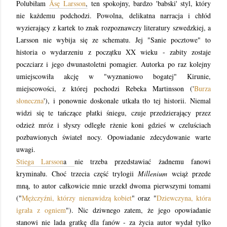
Polubiłam
Åsę Larsson
,
ten spokojny, bardzo 'babski' styl, który
nie każdemu podchodzi. Powolna, delikatna narracja i chłód
wyzierający z kartek to znak rozpoznawczy literatury szwedzkiej, a
Larsson nie wybija się ze schematu. Jej "Sanie pocztowe" to
historia o wydarzeniu z początku XX wieku - zabity zostaje
poczciarz i jego dwunastoletni pomagier. Autorka po raz kolejny
umiejscowiła akcję w "wyznaniowo bogatej" Kirunie,
miejscowości, z której pochodzi Rebeka Martinsson ('
Burza
słoneczna
'), i ponownie doskonale utkała tło tej historii. Niemal
widzi się te tańczące płatki śniegu, czuje przedzierający przez
odzież mróz i słyszy odległe rżenie koni gdzieś w czeluściach
pozbawionych świateł nocy. Opowiadanie zdecydowanie warte
uwagi.
Stiega Larsson
a
nie trzeba przedstawiać żadnemu fanowi
kryminału. Choć trzecia część trylogii
Millenium
wciąż przede
mną, to autor całkowicie mnie urzekł dwoma pierwszymi tomami
("
Mężczyźni, którzy nienawidzą kobiet
" oraz "
Dziewczyna, która
igrała z ogniem
"). Nic dziwnego zatem, że jego opowiadanie
stanowi nie lada gratkę dla fanów - za życia autor wydał tylko