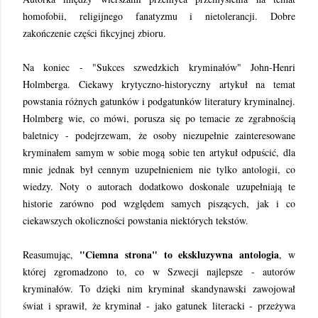
homofobii, religijnego fanatyzmu i nietolerancji. Dobre
zakończenie części fikcyjnej zbioru.
Na koniec - "Sukces szwedzkich kryminałów" John-Henri
Holmberga. Ciekawy krytyczno-historyczny artykuł na temat
powstania różnych gatunków i podgatunków literatury kryminalnej.
Holmberg wie, co mówi, porusza się po temacie ze zgrabnością
baletnicy - podejrzewam, że osoby niezupełnie zainteresowane
kryminałem samym w sobie mogą sobie ten artykuł odpuścić, dla
mnie jednak był cennym uzupełnieniem nie tylko antologii, co
wiedzy. Noty o autorach dodatkowo doskonale uzupełniają te
historie zarówno pod względem samych piszących, jak i co
ciekawszych okoliczności powstania niektórych tekstów.
"Ciemna strona" to ekskluzywna antologia
Reasumując,
, w
której zgromadzono to, co w Szwecji najlepsze - autorów
kryminałów. To dzięki nim kryminał skandynawski zawojował
świat i sprawił, że kryminał - jako gatunek literacki - przeżywa