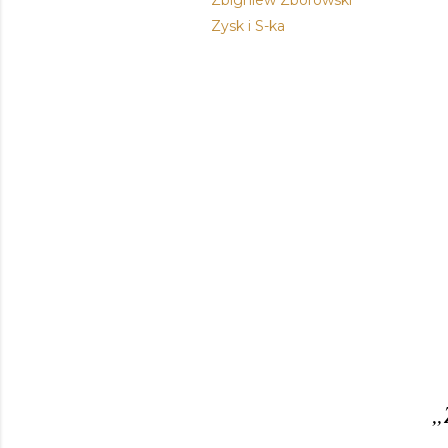
Zbigniew Zborowski
Zysk i S-ka
„