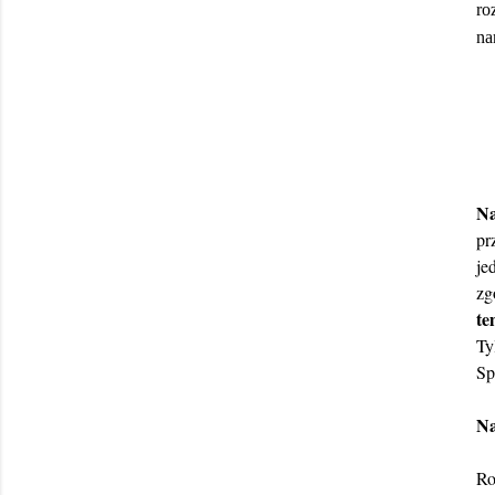
ro
na
Na
pr
je
zg
t
Ty
Sp
Na
Ro