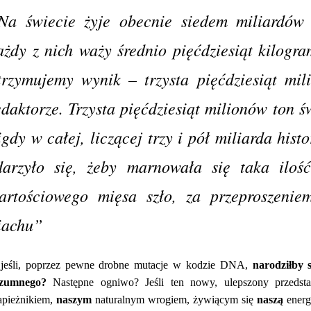
Na świecie żyje obecnie siedem miliardów 
ażdy z nich waży średnio pięćdziesiąt kilogr
trzymujemy wynik – trzysta pięćdziesiąt mil
edaktorze. Trzysta pięćdziesiąt milionów ton ś
igdy w całej, liczącej trzy i pół miliarda histo
darzyło się, żeby marnowała się taka iloś
artościowego mięsa szło, za przeproszenie
iachu”
jeśli, poprzez pewne drobne mutacje w kodzie DNA,
narodziłby 
zumnego?
Następne ogniwo? Jeśli ten nowy, ulepszony przedst
apieżnikiem,
naszym
naturalnym wrogiem, żywiącym się
naszą
energ