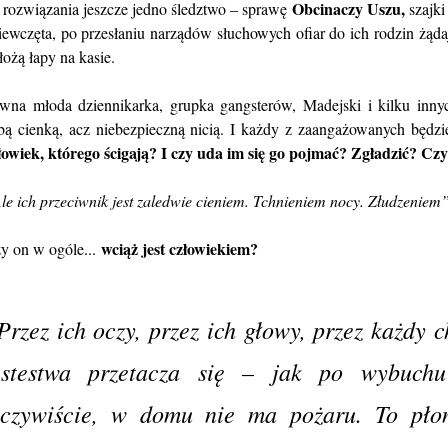
Obcinaczy Uszu,
 rozwiązania jeszcze jedno śledztwo – sprawę
szajki
iewczęta, po przesłaniu narządów słuchowych ofiar do ich rodzin żąda
łożą łapy na kasie.
wna młoda dziennikarka, grupka gangsterów, Madejski i kilku innyc
bą cienką, acz niebezpieczną nicią. I każdy z zaangażowanych będzi
łowiek, którego ścigają? I czy uda im się go pojmać? Zgładzić? Cz
le ich przeciwnik jest zaledwie cieniem. Tchnieniem nocy. Złudzeniem
wciąż jest człowiekiem?
y on w ogóle...
Przez ich oczy, przez ich głowy, przez każdy 
estestwa przetacza się – jak po wybuch
czywiście, w domu nie ma pożaru. To płon