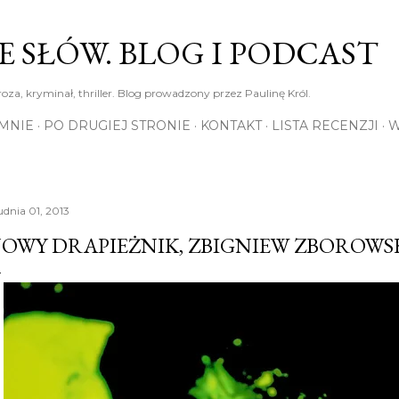
Przejdź do głównej zawartości
E SŁÓW. BLOG I PODCAST
roza, kryminał, thriller. Blog prowadzony przez Paulinę Król.
MNIE
PO DRUGIEJ STRONIE
KONTAKT
LISTA RECENZJI
W
udnia 01, 2013
OWY DRAPIEŻNIK, ZBIGNIEW ZBOROWS