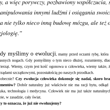
ły, a więc porywczy, pozbawiony współczucia, 
anipulowania innymi ludźmi i osiągania swoic
a nie tylko nieco inną budowę mózgu, ale też 
izjologię.”
dy myślimy o ewolucji
, mamy przed oczami rybę, która
asnych nogach. Gdy pomyślimy o tym nieco dłużej, rozumiemy, dlac
ierząt. Wiemy, czym jest kość ogonowa u człowieka, wiemy także, 
rządami szczątkowymi, pozostałością po naszych przodkach.
obecnie?
Czy ewolucja człowieka dokonuje się nadal, skoro br
ementów?
Dobór naturalny już właściwie nie ma racji bytu, odkąd n
uka, technologia i medycyna. Człowiek nie ma już także naturaln
bie, w zasadzie, cały świat.
y to oznacza, że już nie ewoluujemy?