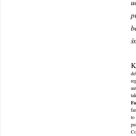
u
p
b
ś
K
de
re
au
ta
Fa
fa
to
pu
Co