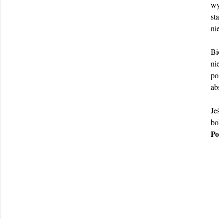
wy
st
ni
Bi
ni
po
ab
Je
bo
Po