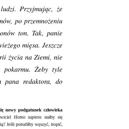
ludzi. Przyjmując, że
amów, po przemnożeniu
ionów ton. Tak, panie
wieżego mięsa. Jeszcze
rii życia na Ziemi, nie
ć pokarmu. Żeby tyle
m pana redaktora, do
się nowy podgatunek człowieka
awiciel
Homo sapiens
stałby się
ią? Jeśli potrafiłby węszyć, tropić,