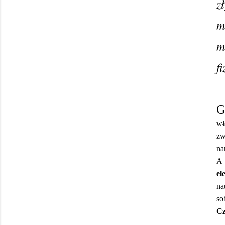
z
m
m
f
G
wł
zw
na
A 
el
na
so
Cz