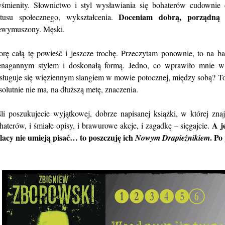
śmienity. Słownictwo i styl wysławiania się bohaterów cudownie
Doceniam dobrą, porządną 
atusu społecznego, wykształcenia.
ewymuszony. Męski.
orę całą tę powieść i jeszcze trochę. Przeczytam ponownie, to na ba
enagannym stylem i doskonałą formą. Jedno, co wprawiło mnie w 
sługuje się więziennym slangiem w mowie potocznej, między sobą? To
solutnie nie ma, na dłuższą metę, znaczenia.
śli poszukujecie wyjątkowej, dobrze napisanej książki, w której zn
A j
haterów, i śmiałe opisy, i brawurowe akcje, i zagadkę – sięgajcie.
lacy nie umieją pisać… to poszczuję ich
. Po
Nowym Drapieżnikiem