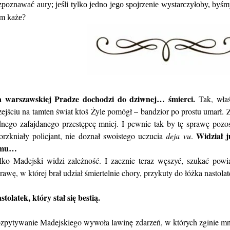
zpoznawać aury; jeśli tylko jedno jego spojrzenie wystarczyłoby, byśm
m każe?
 warszawskiej Pradze dochodzi do dziwnej… śmierci.
Tak, właś
zejściu na tamten świat ktoś Żyle pomógł – bandzior po prostu umarł. Z
dnego zafajdanego przestępcę mniej. I pewnie tak by tę sprawę pozo
Widział j
orzkniały policjant, nie doznał swoistego uczucia
deja vu
.
emu…
lko Madejski widzi zależność. I zacznie teraz węszyć, szukać powi
rawę, w której brał udział śmiertelnie chory, przykuty do łóżka nastolat
stolatek, który stał się bestią.
zpytywanie Madejskiego wywoła lawinę zdarzeń, w których zginie mn