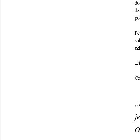
do
dz
po
Pe
so
cz
„A
Cz
„
j
O