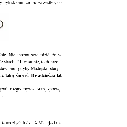
y byli skłonni zrobić wszystko, co
nie. Nie można stwierdzić, że w
e strachu? I, w sumie, to dobrze –
stawiono, gdyby Madejski, stary i
uż taką śmierć. Dwadzieścia lat
ązań, rozgrzebywać starą sprawę.
ek.
óstwo złych ludzi. A Madejski ma