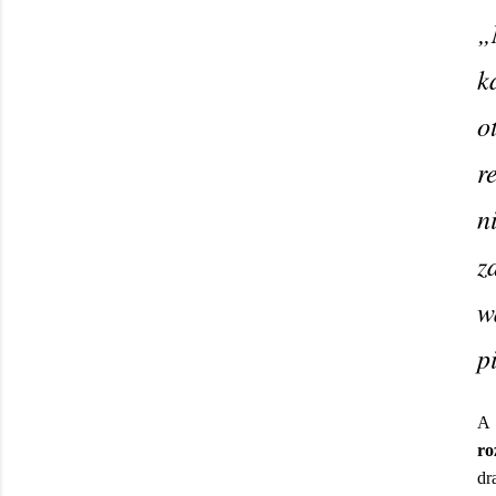
„
k
o
r
n
z
w
p
A 
ro
dr