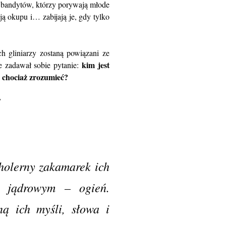
 bandytów, którzy porywają młode
ją okupu i… zabijają je, gdy tylko
h gliniarzy zostaną powiązani ze
kim jest
e zadawał sobie pytanie:
y chociaż zrozumieć?
”
cholerny zakamarek ich
u jądrowym – ogień.
ą ich myśli, słowa i