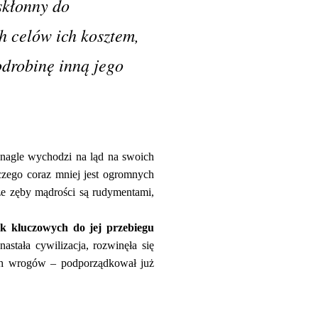
skłonny do
h celów ich kosztem,
odrobinę inną jego
 nagle wychodzi na ląd na swoich
zego coraz mniej jest ogromnych
że zęby mądrości są rudymentami,
ak kluczowych do jej przebiegu
astała cywilizacja, rozwinęła się
ych wrogów – podporządkował już