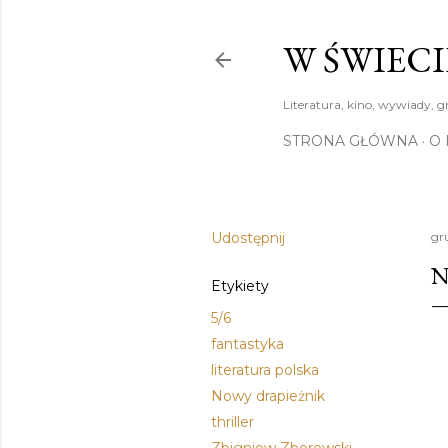
W ŚWIECI
Literatura, kino, wywiady, g
STRONA GŁÓWNA
O 
Udostępnij
gr
N
Etykiety
5/6
fantastyka
literatura polska
Nowy drapieżnik
thriller