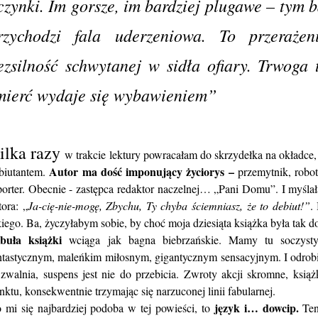
czynki. Im gorsze, im bardziej plugawe – tym b
rzychodzi fala uderzeniowa. To przerażeni
ezsilność schwytanej w sidła ofiary. Trwoga 
mierć wydaje się wybawieniem”
ilka razy
w trakcie lektury powracałam do skrzydełka na okładce,
Autor ma dość imponujący życiorys –
biutantem.
przemytnik, robot
porter. Obecnie - zastępca redaktor naczelnej… „Pani Domu”. I myślał
tora: „
Ja-cię-nie-mogę, Zbychu, Ty chyba ściemniasz, że to debiut!”
.
kiego. Ba, życzyłabym sobie, by choć moja dziesiąta książka była tak d
buła książki
wciąga jak bagna biebrzańskie. Mamy tu soczysty
ntastycznym, maleńkim miłosnym, gigantycznym sensacyjnym. I odrobi
 zwalnia, suspens jest nie do przebicia. Zwroty akcji skromne, ksią
nktu, konsekwentnie trzymając się narzuconej linii fabularnej.
język i… dowcip.
 mi się najbardziej podoba w tej powieści, to
Ten 