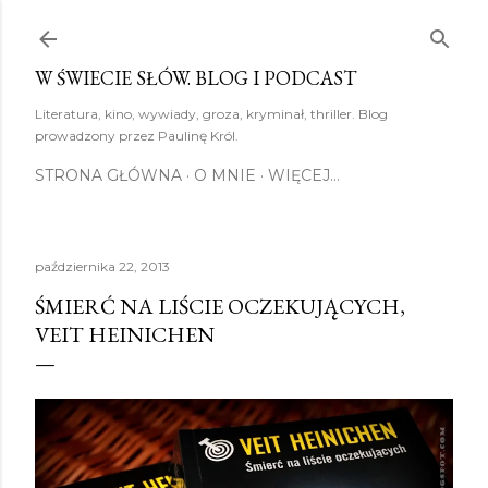
Przejdź do głównej zawartości
W ŚWIECIE SŁÓW. BLOG I PODCAST
Literatura, kino, wywiady, groza, kryminał, thriller. Blog
prowadzony przez Paulinę Król.
STRONA GŁÓWNA
O MNIE
WIĘCEJ…
października 22, 2013
ŚMIERĆ NA LIŚCIE OCZEKUJĄCYCH,
VEIT HEINICHEN