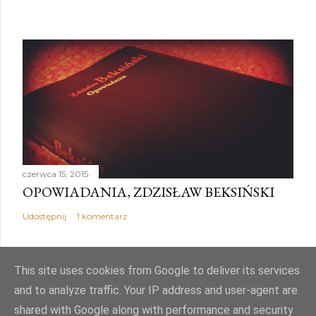
czerwca 15, 2015
OPOWIADANIA, ZDZISŁAW BEKSIŃSKI
Udostępnij
1 komentarz
This site uses cookies from Google to deliver its services
and to analyze traffic. Your IP address and user-agent are
Obsługiwane przez usługę Blogger
shared with Google along with performance and security