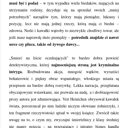
musi być i podaż
– w tym wypadku wielu biedaków, mających na
utrzymaniu rodziny, decyduje się na sprzedaż swoich „mniej
potrzebnych” narządów tym, którzy mają pieniądze, luksusy i
pozycję, lecz nie mają jednej rzeczy, którą mają ci biedni –
zdrowia. Nerki i kawałki wątroby to niezwykle chodliwy towar, ale
pośrednik znajdzie ci nawet
jeśli masz naprawdę dużo pieniędzy –
serce czy płuca, także od żywego dawcy...
„Śmierć na liście oczekujących” to bardzo dobra powieść
najmocniejszą stroną jest kryminalna
detektywistyczna, której
intryga.
Rozbudowana akcja, mnogość wątków, wyraziści
bohaterowie i piękny obraz wspaniałego, włoskiego miasta są
przepisem na bardzo dobrą rozrywkę. Lekka narracja, przeplatana
obyczajowymi wstawkami, nie pozwala na nudę, a i drobiazgowość
prozy autora jest zdumiewająca. Veit Heinichen obrysował kawałek
świata, porozrzucał po nim ludziki niczym ołowiane żołnierzyki, i
ten fragment rzeczywistości spisał w swojej książce. Zwrócił także
uwagę na to, o czym my, zwyczajni śmiertelnicy z klasy średniej
nie mamy pojęcia – na przerażający i intratny biznes handlu