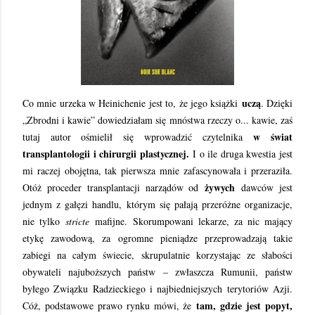
uczą
Co mnie urzeka w Heinichenie jest to, że jego książki
. Dzięki
„Zbrodni i kawie” dowiedziałam się mnóstwa rzeczy o... kawie, zaś
w świat
tutaj autor ośmielił się wprowadzić czytelnika
transplantologii i chirurgii plastycznej.
I o ile druga kwestia jest
mi raczej obojętna, tak pierwsza mnie zafascynowała i przeraziła.
żywych
Otóż proceder transplantacji narządów od
dawców jest
jednym z gałęzi handlu, którym się pałają przeróżne organizacje,
nie tylko
stricte
mafijne. Skorumpowani lekarze, za nic mający
etykę zawodową, za ogromne pieniądze przeprowadzają takie
zabiegi na całym świecie, skrupulatnie korzystając ze słabości
obywateli najuboższych państw – zwłaszcza Rumunii, państw
byłego Związku Radzieckiego i najbiedniejszych terytoriów Azji.
tam, gdzie jest popyt,
Cóż, podstawowe prawo rynku mówi, że