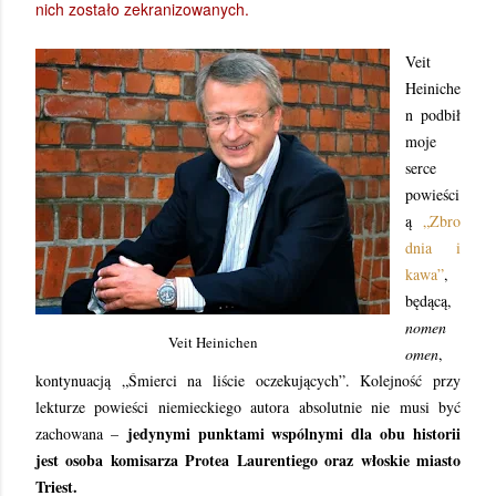
nich zostało zekranizowanych.
Veit
Heiniche
n podbił
moje
serce
powieści
ą
„Zbro
dnia i
kawa”
,
będącą,
nomen
Veit Heinichen
omen
,
kontynuacją „Śmierci na liście oczekujących”. Kolejność przy
lekturze powieści niemieckiego autora absolutnie nie musi być
jedynymi punktami wspólnymi dla obu historii
zachowana –
jest osoba komisarza Protea Laurentiego oraz włoskie miasto
Triest.