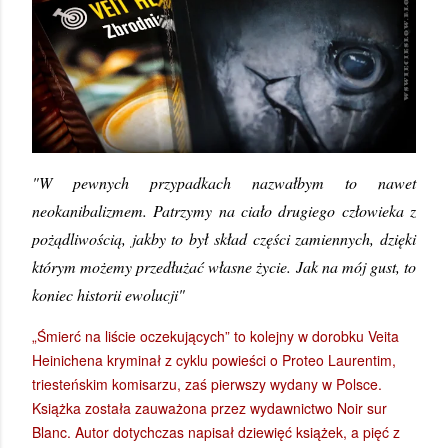
"W pewnych przypadkach nazwałbym to nawet
neokanibalizmem. Patrzymy na ciało drugiego człowieka z
pożądliwością, jakby to był skład części zamiennych, dzięki
którym możemy przedłużać własne życie. Jak na mój gust, to
koniec historii ewolucji"
„Śmierć na liście oczekujących” to kolejny w dorobku Veita
Heinichena kryminał z cyklu powieści o Proteo Laurentim,
triesteńskim komisarzu, zaś pierwszy wydany w Polsce.
Książka została zauważona przez wydawnictwo Noir sur
Blanc. Autor dotychczas napisał dziewięć książek, a pięć z