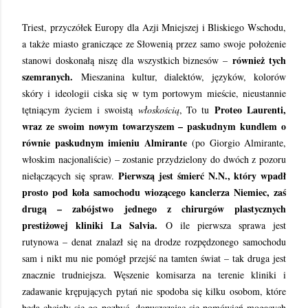
Triest, przyczółek Europy dla Azji Mniejszej i Bliskiego Wschodu,
a także miasto graniczące ze Słowenią przez samo swoje położenie
również tych
stanowi doskonałą niszę dla wszystkich biznesów –
szemranych.
Mieszanina kultur, dialektów, języków, kolorów
skóry i ideologii ciska się w tym portowym mieście, nieustannie
Proteo Laurenti,
tętniącym życiem i swoistą
włoskością
, To tu
wraz ze swoim nowym towarzyszem – paskudnym kundlem o
równie paskudnym imieniu Almirante
(po Giorgio Almirante,
włoskim nacjonaliście) – zostanie przydzielony do dwóch z pozoru
Pierwszą jest śmierć N.N., który wpadł
niełączących się spraw.
prosto pod koła samochodu wiozącego kanclerza Niemiec, zaś
drugą – zabójstwo jednego z chirurgów plastycznych
prestiżowej kliniki La Salvia.
O ile pierwsza sprawa jest
rutynowa – denat znalazł się na drodze rozpędzonego samochodu
sam i nikt mu nie pomógł przejść na tamten świat – tak druga jest
znacznie trudniejsza. Węszenie komisarza na terenie kliniki i
zadawanie krępujących pytań nie spodoba się kilku osobom, które
będą chciały się go pozbyć, dopuszczając się pomówień mogących