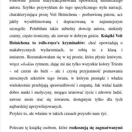
Ponownie jestem usatysfakcjonowana opowieścią niemieckiego
autora. Szybko przywykłam do tego specyficznego stylu narracji,
charakteryzująca prozę Veit Heinichena - pozbawioną patosu, acz
jakby wysublimowaną i dopracowaną w najmniejszym
szczególe.
Polubiłam także subtelny dowcip autora, niekiedy
Książki Veit
czarny, często ironiczny, ale zawsze w dobrym guście.
Heinichena to rolls-royce'e kryminałów:
choć opowiadają o
makabrycznych wydarzeniach, to robią to z klasą i
umiarem.
Rozsmakowałam się w tej prozie, która płynie leniwym,
wręcz
włoskim
rytmem, dając mi nie tylko wszystkie kolory Triestu
– od czerni do bieli – ale i czystą przyjemność poznawania
mrocznych sekretów tego świata, w którym pieniądz i władza
wielokrotnie przebijają sprawiedliwość i empatię. Jak widać każde
dobro nauki i medycyny, mogące uratować życie i zdrowie ludzi,
zawsze może stać się towarem, dostępnym tylko dla tych
najbardziej uprzywilejowanych.
Przykre to, ale właśnie w takich czasach przyszło nam żyć.
rozkoszują się zagmatwanymi
Polecam tę książkę osobom, które