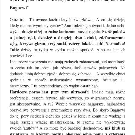
Bagnowi"
Otóż to... To owoce kazirodczych związków... A co się dzieje,
kiedy nie ma wymiany genów? Ano rodzą się potworki. Jedno ucho
Sześć palców
wyżej, drugie niżej to żadne kuriozum, raczej reguła.
u jednej ręki, dziesięć u drugiej, dwa kciuki, zdeformowane
zęby, krzywa głowa, trzy sutki, cztery łokcie... uh! Normalka!
Takie dziwy to tylko w cyrku można spotkać. Albo na łamach
powieści Lee...
I te urocze stworzenia nie mają żadnych zahamowań, zaś moralność
to cecha tak im obca, jak równa ilość stawów palcowych. Na
dodatek lubią dobrze zjeść i dobrze się zabawić... A wszelkie chuci
spełniają w sposób maksymalnie wynaturzony, brutalny i...
niesmaczny. I tu przechodzimy do wątku ostatniego.
Hardcore porno jest przy tym ultra-soft.
Ludzie mają różne
preferencje, czasem fetysze, ale wszystko, co w granicach normy,
jest akceptowalne. A tu? Weźcie wszystkie najgorsze, najbardziej
obrzydliwe perwersje i przemnóżcie razy dwa. Bo skoro Bagnowi
do tej pory siedzieli cichutko gdzieś w lesie, nikomu nie wadząc, i
nagle zaczęli władać miasteczkiem, to czemu nie wykorzystać
niż klub ze
swoich 'atutów'? A co może być bardziej dochodowe,
striptizem, w którym można obejrzeć sobie panie z czterema