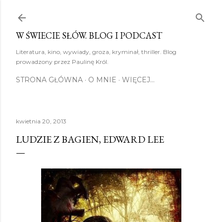
Przejdź do głównej zawartości
W ŚWIECIE SŁÓW. BLOG I PODCAST
Literatura, kino, wywiady, groza, kryminał, thriller. Blog
prowadzony przez Paulinę Król.
STRONA GŁÓWNA
O MNIE
WIĘCEJ…
kwietnia 20, 2013
LUDZIE Z BAGIEN, EDWARD LEE