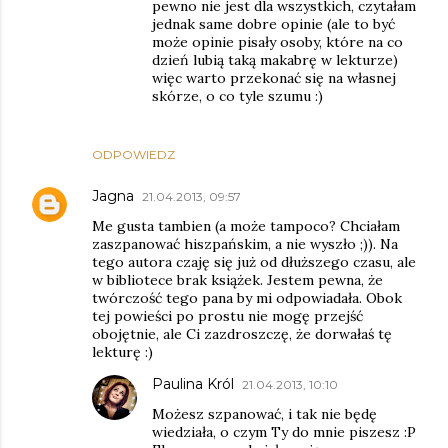
pewno nie jest dla wszystkich, czytałam
jednak same dobre opinie (ale to być
może opinie pisały osoby, które na co
dzień lubią taką makabrę w lekturze)
więc warto przekonać się na własnej
skórze, o co tyle szumu :)
ODPOWIEDZ
Jagna
21.04.2013, 09:57
Me gusta tambien (a może tampoco? Chciałam
zaszpanować hiszpańskim, a nie wyszło ;)). Na
tego autora czaję się już od dłuższego czasu, ale
w bibliotece brak książek. Jestem pewna, że
twórczość tego pana by mi odpowiadała. Obok
tej powieści po prostu nie mogę przejść
obojętnie, ale Ci zazdroszczę, że dorwałaś tę
lekturę :)
Paulina Król
21.04.2013, 10:10
Możesz szpanować, i tak nie będę
wiedziała, o czym Ty do mnie piszesz :P