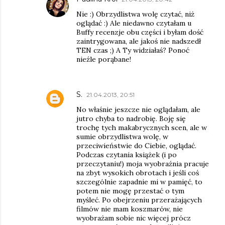
Nie :) Obrzydlistwa wolę czytać, niż
oglądać :) Ale niedawno czytałam u
Buffy recenzje obu części i byłam dość
zaintrygowana, ale jakoś nie nadszedł
TEN czas ;) A Ty widziałaś? Ponoć
nieźle porąbane!
S.
21.04.2013, 20:51
No właśnie jeszcze nie oglądałam, ale
jutro chyba to nadrobię. Boję się
trochę tych makabrycznych scen, ale w
sumie obrzydlistwa wolę, w
przeciwieństwie do Ciebie, oglądać.
Podczas czytania książek (i po
przeczytaniu!) moja wyobraźnia pracuje
na zbyt wysokich obrotach i jeśli coś
szczególnie zapadnie mi w pamięć, to
potem nie mogę przestać o tym
myśleć. Po obejrzeniu przerażających
filmów nie mam koszmarów, nie
wyobrażam sobie nic więcej prócz