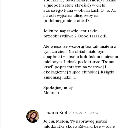
zboczenie/psychopatyczność/makabr
a (niepotrzebne skreślić) w ciele
starszego Pana w okularkach O_o. Aż
strach wyjść na ulicę, żeby na
podobnego nie trafić :D.
Jejku to naprawdę jest takie
przeobrzydliwe!? Oooo taaaak ;P...
Ale wiesz, że wczoraj też tak miałem z
tym żarciem. Na obiad miało być
spaghetti z sosem bolońskim i mięsem
mielonym. Jednak po lekturze "Domu
krwi" poprzestałem na zdrowej i
ekologicznej zupce chińskiej. Książki
zmieniają ludzi :D.
Spokojnej nocy!
Melon :)
Paulina Król
21.04.2013, 23:06
Jejciu, Melon, Ty naprawdę jesteś
młodziutki, skoro Edward Lee wydaje