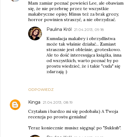
Mam zamiar poznać powieści Lee, ale obawiam
się, że nie przebrnę przez te wszystkie
makabryczne opisy. Minus też za brak grozy,
horror powinien straszyć, a nie obrzydzać.
Paulina Król
21.04.2013, 09:18
Kumulacja makabry i obrzydlistwa
może tak właśnie działać... Zamiast
strasznie jest obleśnie, groteskowo.
Ale to dość interesująca książka, inna
od wszystkich, warto poznać by po
prostu wiedzieć, że i takie "cuda" się
zdarzają :)
ODPOWIEDZ
Kinga
21.04.2013, 08:19
Czytałam i bardzo mi się podobała:) A Twoja
recenzja po prostu genialna!
Teraz koniecznie musisz sięgnąć po "Sukkub".