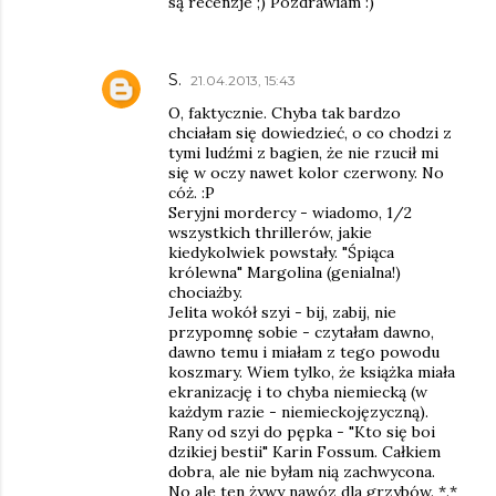
są recenzje ;) Pozdrawiam :)
S.
21.04.2013, 15:43
O, faktycznie. Chyba tak bardzo
chciałam się dowiedzieć, o co chodzi z
tymi ludźmi z bagien, że nie rzucił mi
się w oczy nawet kolor czerwony. No
cóż. :P
Seryjni mordercy - wiadomo, 1/2
wszystkich thrillerów, jakie
kiedykolwiek powstały. "Śpiąca
królewna" Margolina (genialna!)
chociażby.
Jelita wokół szyi - bij, zabij, nie
przypomnę sobie - czytałam dawno,
dawno temu i miałam z tego powodu
koszmary. Wiem tylko, że książka miała
ekranizację i to chyba niemiecką (w
każdym razie - niemieckojęzyczną).
Rany od szyi do pępka - "Kto się boi
dzikiej bestii" Karin Fossum. Całkiem
dobra, ale nie byłam nią zachwycona.
No ale ten żywy nawóz dla grzybów. *.*