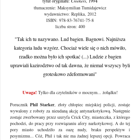
tytuł oryginału:
Creekers
, 199
4
tłumaczenie: Maksymilian Tumidajewicz
wydawnictwo:
Replika,
2012
ISBN:
978-83-76741-75-8
liczba stron:
400
"Tak ich tu nazywano. Lud bagien. Bagnowi. Najniższa
kategoria ludu wzgórz. Chociaż wiele się o nich mówiło,
rzadko można było ich spotkać (...) Ludzie z bagien
uprawiali kazirodztwo od tak dawna, że niemal wszyscy byli
groteskowo zdeformowani"
Uwaga!
Tylko dla czytelników o mocnym... żołądku!
Phil Starker
Porucznik
, złoty chłopiec miejskiej policji, zostaje
wywalony z roboty za nieudaną akcję antynarkotykową. Następnie
zostaje zwerbowany przez szeryfa Crick City, miasteczka, z którego
pochodzi, do pracy przy rozwiązaniu afery narkotykowej. A do tej
pory miasto uchodziło za oazę nudy, braku perspektyw i
pesymizmu... Cóż, Phil i tak nie ma żadnej lepszej opcji. Powraca