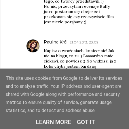
tego, co twórcy przedstawili. :)
No nic, przeczytam recenzje Buffy,
jutro postaram się obejrzeć i
przekonam się czy rzeczywiście film
jest nieźle porąbany. ;)
Paulina Król
21.04.2013, 23:09
Napisz o wrażeniach, koniecznie! Jak
nie na blogu, to tu ;) Baaaardzo mnie
ciekawi, co powiesz ;) No widzisz, ja z
kolei chyba jestem bardziej
wzrokowcem, bo prędzej prześladuje
mnie w snach to, co zobaczę na
This site uses cookies from Google to deliver its services
ekranie, niż to, co przeczytam i sobie
and to analyze traffic. Your IP address and user-agent are
wyobrażę ;) Nie wiem, co jest gorsze :)
shared with Google along with performance and security
metrics to ensure quality of service, generate usage
ODPOWIEDZ
statistics, and to detect and address abuse.
Chmurka
21.04.2013, 15:00
LEARN MORE
GOT IT
Pierwsze co rzuca się w oczy to okładka, która