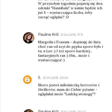
W przyszłym tygodniu pojawią się dwa
odcinki "Hannibala", w sumie będzie ich
już 5 - wystarczająca liczba, żeby
zacząć oglądać? :D
Paulina Król
21.04.2013, 17:11
Margolin i Fossum - dopisuję do listy,
choć ran od szyi do pępka sporo było i
tu, u Lee :) I też sporo bardziej...
fantazyjnych ran :) Hm... może i
wystarczająca! :)
S.
21.04.2013, 20:24
Skoro jesteś miłośniczką horrorów i
thrillerów, mam do Ciebie pytanie -
oglądałaś może "Ludzką stonogę"?
Paulina Król
21.04.2013, 20:42