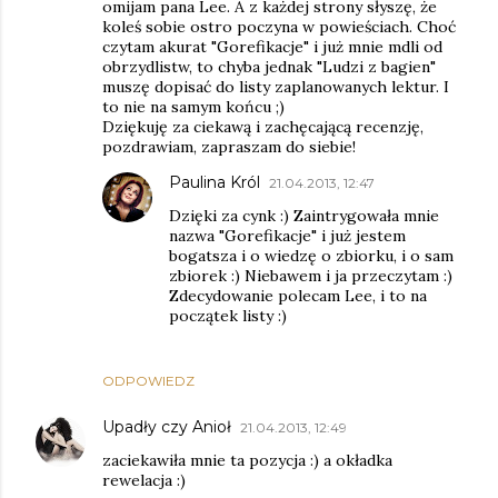
omijam pana Lee. A z każdej strony słyszę, że
koleś sobie ostro poczyna w powieściach. Choć
czytam akurat "Gorefikacje" i już mnie mdli od
obrzydlistw, to chyba jednak "Ludzi z bagien"
muszę dopisać do listy zaplanowanych lektur. I
to nie na samym końcu ;)
Dziękuję za ciekawą i zachęcającą recenzję,
pozdrawiam, zapraszam do siebie!
Paulina Król
21.04.2013, 12:47
Dzięki za cynk :) Zaintrygowała mnie
nazwa "Gorefikacje" i już jestem
bogatsza i o wiedzę o zbiorku, i o sam
zbiorek :) Niebawem i ja przeczytam :)
Zdecydowanie polecam Lee, i to na
początek listy :)
ODPOWIEDZ
Upadły czy Anioł
21.04.2013, 12:49
zaciekawiła mnie ta pozycja :) a okładka
rewelacja :)