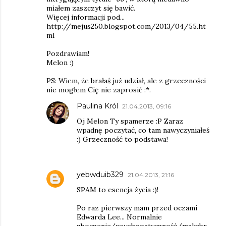
miałem zaszczyt się bawić.
Więcej informacji pod...
http://mejus250.blogspot.com/2013/04/55.ht
ml
Pozdrawiam!
Melon :)
PS: Wiem, że brałaś już udział, ale z grzeczności
nie mogłem Cię nie zaprosić :*.
Paulina Król
21.04.2013, 09:16
Oj Melon Ty spamerze :P Zaraz
wpadnę poczytać, co tam nawyczyniałeś
:) Grzeczność to podstawa!
yebwduib329
21.04.2013, 21:16
SPAM to esencja życia :)!
Po raz pierwszy mam przed oczami
Edwarda Lee... Normalnie