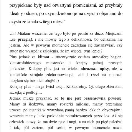
przypiekane były nad otwartymi płomieniami, aż przybrały
idealny odcień, po czym dzielono je na części i objadano do
czysta ze smakowitego mięsa"
Uh! Miałam wrażenie, że tego było po prostu za dużo. Miejscami
przegiął
Lee
, i nie mówię tego z delikatności, bo delikatna nie
jestem. Ale w pewnym momencie zaczęłam się zastanawiać, czy
autor nie wyszedł z założenia, że im więcej, tym lepiej?
klimat
Plus jednak za
- autentycznie czułam atmosferę bagien,
klaustrofobicznego miasteczka i knajpy pełnej prostych
obrazowe opisy,
jankesów.
Kolejny plus jest za wielce
ale w
kontekście skrajnie zdeformowanych ciał i rzezi na ofiarach
mogłam się bez nich obejść ;)
twist
Kolejny plus - mega
akcji. Kilkakrotny. Oj, długo zbierałam
szczękę z podłogi...
to nie jest bezsensowna powieść
Jednak muszę przyznać, że
.
Mamy tu śledztwo, mamy rozterki miłosne, mamy przemianę
uroczej policjantki w wyuzdaną panią bardzo lekkich obyczajów i
wreszcie mamy ludzi paskudnie potraktowanych przez los. Aż się
człowiek cieszy, że ma dwie ręce i nogi, a na nich po pięć palców!
I tak, pół żartem, pół serio, w pewnym momencie nawet