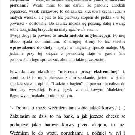
piersiami?
Wcale mnie to nie dziwi, że panowie chodzili
popatrzeć, wszak ciekawość to od zawsze kluczowa cecha ludzi z
małych wiosek, ale jest to też pierwszy stopień do piekła - w tej
powieści - dosłownie. Bo zawsze można się posunąć dalej i wziąć
sobie taką jedną brzydulę na mały
affaire de cœur...
niezła metoda antykoncepcji.
Swoją drogą ta powieść to
Po niej
libido spada do minimum. Z drugiej strony to też świetne
wprowadzenie do diety
- apetyt w magiczny sposób maleje. Oj,
jedzenie przy tej książce z pewnością staje w gardle (nie
próbowałam tego sprawdzać, ale mam takie przeczucie).
mistrzem prozy ekstremalnej
Edwarda Lee określono "
" i,
pomimo, iż to moje pierwsze z nim spotkanie, jestem w stanie
zgodzić się z tą opinią. "Ludzie z bagien" na pewno nie należą do
literatury wysokiej. Prosty język z dodatkowym 'dialektem'
Bagnowych, makabra i nic poza tym.
"- Dobra, to może weźmiem tam sobie jakieś kurwy? (...)
Zakutasim se dziś, to na bank, a jak jeszcze chcesz se
podupcyć jakie barowe kurwy przed akcjom, to luz.
Weźmiem je do wozu, poruchamy, a później w ryj i