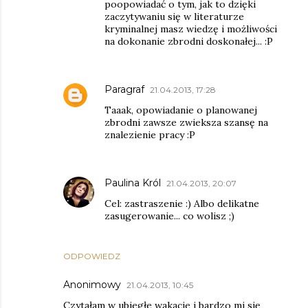
poopowiadać o tym, jak to dzięki
zaczytywaniu się w literaturze
kryminalnej masz wiedzę i możliwości
na dokonanie zbrodni doskonałej... :P
Paragraf
21.04.2013, 17:28
Taaak, opowiadanie o planowanej
zbrodni zawsze zwieksza szansę na
znalezienie pracy :P
Paulina Król
21.04.2013, 20:07
Cel: zastraszenie :) Albo delikatne
zasugerowanie... co wolisz ;)
ODPOWIEDZ
Anonimowy
21.04.2013, 10:45
Czytałam w ubiegłe wakacje i bardzo mi się