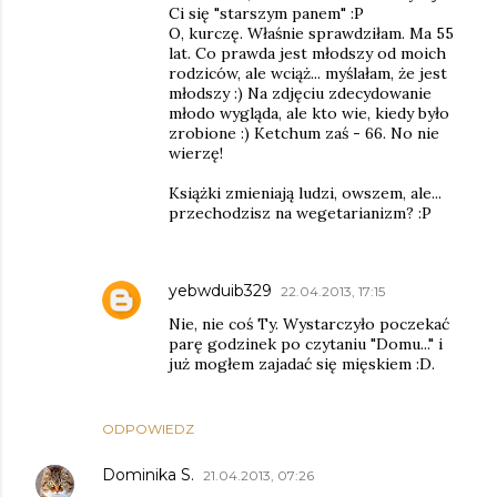
Ci się "starszym panem" :P
O, kurczę. Właśnie sprawdziłam. Ma 55
lat. Co prawda jest młodszy od moich
rodziców, ale wciąż... myślałam, że jest
młodszy :) Na zdjęciu zdecydowanie
młodo wygląda, ale kto wie, kiedy było
zrobione :) Ketchum zaś - 66. No nie
wierzę!
Książki zmieniają ludzi, owszem, ale...
przechodzisz na wegetarianizm? :P
yebwduib329
22.04.2013, 17:15
Nie, nie coś Ty. Wystarczyło poczekać
parę godzinek po czytaniu "Domu..." i
już mogłem zajadać się mięskiem :D.
ODPOWIEDZ
Dominika S.
21.04.2013, 07:26