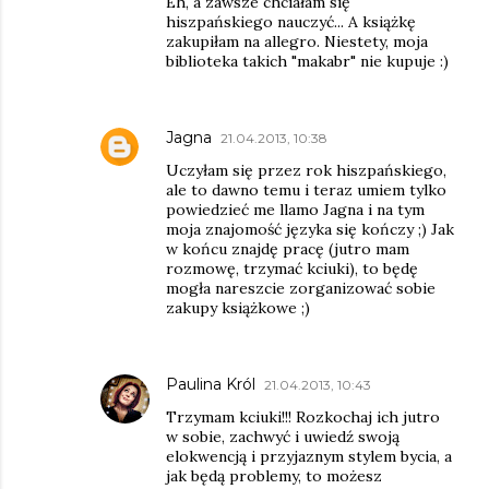
Eh, a zawsze chciałam się
hiszpańskiego nauczyć... A książkę
zakupiłam na allegro. Niestety, moja
biblioteka takich "makabr" nie kupuje :)
Jagna
21.04.2013, 10:38
Uczyłam się przez rok hiszpańskiego,
ale to dawno temu i teraz umiem tylko
powiedzieć me llamo Jagna i na tym
moja znajomość języka się kończy ;) Jak
w końcu znajdę pracę (jutro mam
rozmowę, trzymać kciuki), to będę
mogła nareszcie zorganizować sobie
zakupy książkowe ;)
Paulina Król
21.04.2013, 10:43
Trzymam kciuki!!! Rozkochaj ich jutro
w sobie, zachwyć i uwiedź swoją
elokwencją i przyjaznym stylem bycia, a
jak będą problemy, to możesz