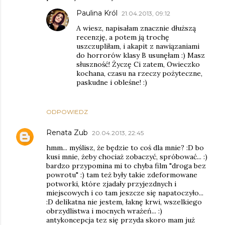
Paulina Król
21.04.2013, 09:12
A wiesz, napisałam znacznie dłuższą
recenzję, a potem ją trochę
uszczupliłam, i akapit z nawiązaniami
do horrorów klasy B usunęłam :) Masz
słuszność! Życzę Ci zatem, Owieczko
kochana, czasu na rzeczy pożyteczne,
paskudne i obleśne! :)
ODPOWIEDZ
Renata Zub
20.04.2013, 22:45
hmm... myślisz, że będzie to coś dla mnie? :D bo
kusi mnie, żeby chociaż zobaczyć, spróbować... :)
bardzo przypomina mi to chyba film "droga bez
powrotu" :) tam też były takie zdeformowane
potworki, które zjadały przyjezdnych i
miejscowych i co tam jeszcze się napatoczyło...
:D delikatna nie jestem, łaknę krwi, wszelkiego
obrzydlistwa i mocnych wrażeń... :)
antykoncepcja tez się przyda skoro mam już