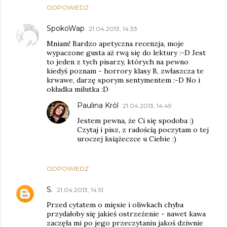
ODPOWIEDZ
SpokoWap
21.04.2013, 14:33
Mniam! Bardzo apetyczna recenzja, moje
wypaczone gusta aż rwą się do lektury :-D Jest
to jeden z tych pisarzy, których na pewno
kiedyś poznam - horrory klasy B, zwłaszcza te
krwawe, darzę sporym sentymentem :-D No i
okładka milutka :D
Paulina Król
21.04.2013, 14:49
Jestem pewna, że Ci się spodoba :)
Czytaj i pisz, z radością poczytam o tej
uroczej książeczce u Ciebie :)
ODPOWIEDZ
S.
21.04.2013, 14:51
Przed cytatem o mięsie i oliwkach chyba
przydałoby się jakieś ostrzeżenie - nawet kawa
zaczęła mi po jego przeczytaniu jakoś dziwnie