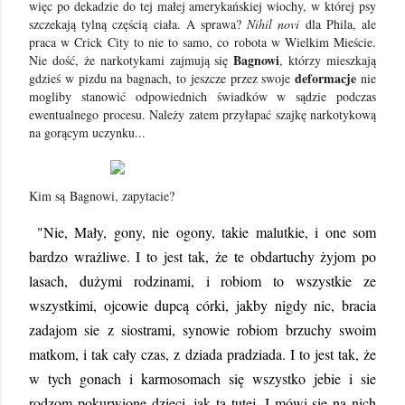
więc po dekadzie do tej małej amerykańskiej wiochy, w której psy
szczekają tylną częścią ciała. A sprawa?
Nihil novi
dla Phila, ale
praca w Crick City to nie to samo, co robota w Wielkim Mieście.
Bagnowi
Nie dość, że narkotykami zajmują się
, którzy mieszkają
deformacje
gdzieś w pizdu na bagnach, to jeszcze przez swoje
nie
mogliby stanowić odpowiednich świadków w sądzie podczas
ewentualnego procesu. Należy zatem przyłapać szajkę narkotykową
na gorącym uczynku...
Kim są
Bagnowi, zapytacie
?
"Nie, Mały, gony, nie ogony, takie malutkie, i one som
bardzo wrażliwe. I to jest tak, że te obdartuchy żyjom po
lasach, dużymi rodzinami, i robiom to wszystkie ze
wszystkimi, ojcowie dupcą córki, jakby nigdy nic, bracia
zadajom sie z siostrami, synowie robiom brzuchy swoim
matkom, i tak cały czas, z dziada pradziada. I to jest tak, że
w tych gonach i karmosomach się wszystko jebie i sie
rodzom pokurwione dzieci, jak ta tutej. I mówi się na nich