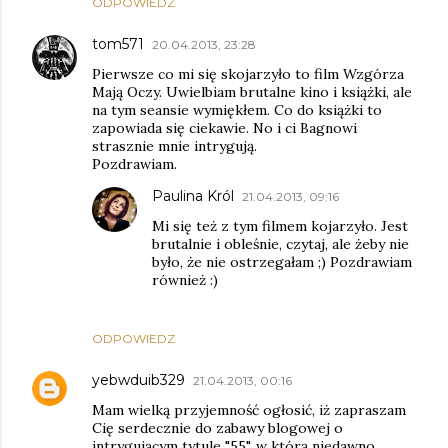
ODPOWIEDZ
tom571
20.04.2013, 23:28
Pierwsze co mi się skojarzyło to film Wzgórza
Mają Oczy. Uwielbiam brutalne kino i książki, ale
na tym seansie wymiękłem. Co do książki to
zapowiada się ciekawie. No i ci Bagnowi
strasznie mnie intrygują.
Pozdrawiam.
Paulina Król
21.04.2013, 09:16
Mi się też z tym filmem kojarzyło. Jest
brutalnie i obleśnie, czytaj, ale żeby nie
było, że nie ostrzegałam ;) Pozdrawiam
również :)
ODPOWIEDZ
yebwduib329
21.04.2013, 00:16
Mam wielką przyjemność ogłosić, iż zapraszam
Cię serdecznie do zabawy blogowej o
intrygującym tytule "55", w którą niedawno