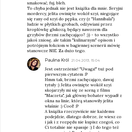
smakować, fuj, bleh.
To chyba jednak nie jest książka dla mnie. Seryjni
mordercy, jelita owinięte wokół szyi, niegojące
się rany od szyi do pępka, czy (z "Hannibala")
ludzie w płytkich grobach, odżywiani przez
kroplówkę glukozą, będący nawozem dla
grzybów (brzmi zachęcająco? ;)) - to wszystko
jakoś zniosę, ale takim "kulinarnym" opisom i
potrójnym łokciom w bagiennej scenerii mówię
stanowcze NIE. Za dużo tego.
Paulina Król
21.04.2013, 15:04
Jest ostrzeżenie! "Uwaga!" tuż pod
pierwszym cytatem :P
Hmm tak, brzmi zachęcająco, dawaj
tytuły :) Jelita owinięte wokół szyi
skojarzyły mi się ze sceną z filmu
"Maczeta", jak główny bohater wypadł z
okna na linie, którą stanowiły jelita
właśnie :) Cool! :P
A książka rzeczywiście nie każdemu
podejdzie, dlatego dobrze, że wiesz co
i jak i z rozpędu nie kupisz czegoś, co
Ci totalnie nie spasuje :) I do tego też