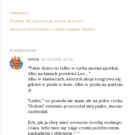
Udostępnij
Etykiety:
5/6
Edward Lee
horror
Kostnica
literatura amerykańska
Ludzie z bagien
Replika
KOMENTARZE
owca
20.04.2013, 22:44
"Takie dziwy to tylko w cyrku można spotkać.
Albo na łamach powieści Lee... "
Albo w slasherach, których akcja rozgrywa się
gdzieś w pizdu w lesie. Albo w pizdu na pustyni.
:p
"Ludzi..." co prawda nie mam, ale na półce czeka
"Golem", ostatnio przeczytał mój padre, mocno
zachwalał.
Ech, jak ja chcę mieć wreszcie trochę wolnego
czasu, żeby móc się zająć czymś pożytecznym,
paskudnym i obleśnym ^^