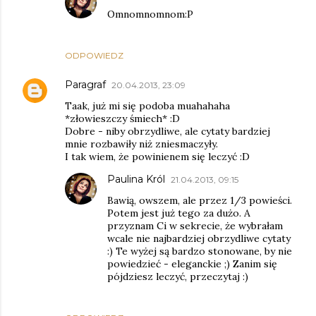
Omnomnomnom:P
ODPOWIEDZ
Paragraf
20.04.2013, 23:09
Taak, już mi się podoba muahahaha
*złowieszczy śmiech* :D
Dobre - niby obrzydliwe, ale cytaty bardziej
mnie rozbawiły niż zniesmaczyły.
I tak wiem, że powinienem się leczyć :D
Paulina Król
21.04.2013, 09:15
Bawią, owszem, ale przez 1/3 powieści.
Potem jest już tego za dużo. A
przyznam Ci w sekrecie, że wybrałam
wcale nie najbardziej obrzydliwe cytaty
:) Te wyżej są bardzo stonowane, by nie
powiedzieć - eleganckie ;) Zanim się
pójdziesz leczyć, przeczytaj :)