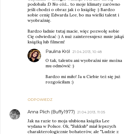
podobała :D No cóż... to moje klimaty zarówno
jeśli chodzi o obraz jak i o książkę :) Bardzo
sobie cenię Edwarda Lee, bo ma wielki talent i
wyobraźnię.
Bardzo ładnie tutaj macie, więc pozwolę sobie
Cię odwiedzać :) A nuż zainteresujesz mnie jakąś
książką lub filmem!
Paulina Król
21.04.2013, 10:48
O tak, talentu ani wyobraźni nie można
mu odmówić :)
Bardzo mi miło! Ja u Ciebie też się już
rozgościłam :)
ODPOWIEDZ
Anna Plich (Buffy1977)
21.04.2013, 11:05
Jak na razie to moja ulubiona książka Lee
wydana w Polsce. Ok, "Sukkub" miał lepszych
charakterologicznie bohaterów, ale "Ludzie z