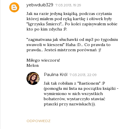
yebwduib329
7.03.2013, 19:29
Jak na razie jedyną książką, podczas czytania
której miałem pod ręką kartkę i ołówek były
"Igrzyska Śmierci"... Po kolei zapisywałem sobie
kto po kim zdycha :P.
"zagmatwana jak słuchawki od mp3 po tygodniu
swawoli w kieszeni" Haha :D... Co prawda to
prawda... Jesteś mistrzem porównań :)!
Miłego wieczoru!
Melon
Paulina Król
7.03.2013, 22:09
Jak tak robiłam z "Bastionem" :P
(pomogła mi lista na początku książki -
wymieniono w nich wszystkich
bohaterów, wystarczyło stawiać
ptaszki przy nazwiskach:)).
ODPOWIEDZ