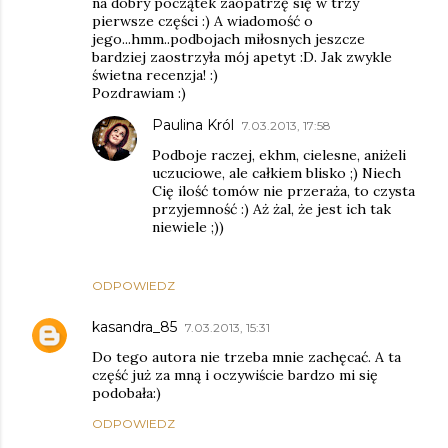
na dobry początek zaopatrzę się w trzy
pierwsze części :) A wiadomość o
jego...hmm..podbojach miłosnych jeszcze
bardziej zaostrzyła mój apetyt :D. Jak zwykle
świetna recenzja! :)
Pozdrawiam :)
Paulina Król
7.03.2013, 17:58
Podboje raczej, ekhm, cielesne, aniżeli
uczuciowe, ale całkiem blisko ;) Niech
Cię ilość tomów nie przeraża, to czysta
przyjemność :) Aż żal, że jest ich tak
niewiele ;))
ODPOWIEDZ
kasandra_85
7.03.2013, 15:31
Do tego autora nie trzeba mnie zachęcać. A ta
część już za mną i oczywiście bardzo mi się
podobała:)
ODPOWIEDZ