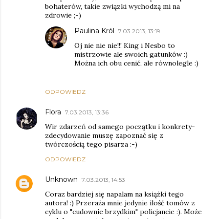
bohaterów, takie związki wychodzą mi na
zdrowie ;-)
Paulina Król
7.03.2013, 13:19
Oj nie nie nie!!! King i Nesbo to
mistrzowie ale swoich gatunków :)
Można ich obu cenić, ale równolegle :)
ODPOWIEDZ
Flora
7.03.2013, 13:36
Wir zdarzeń od samego początku i konkrety-
zdecydowanie muszę zapoznać się z
twórczością tego pisarza :-)
ODPOWIEDZ
Unknown
7.03.2013, 14:53
Coraz bardziej się napalam na książki tego
autora! :) Przeraża mnie jedynie ilość tomów z
cyklu o "cudownie brzydkim" policjancie :). Może