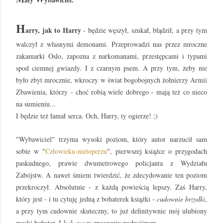
H
arry, jak to Harry
- będzie węszył, szukał, błądził, a przy tym
walczył z własnymi demonami. Przeprowadzi nas przez mroczne
zakamarki Oslo, zapozna z narkomanami, przestępcami i typami
spod ciemnej gwiazdy. I z czarnym psem. A przy tym, żeby nie
było zbyt mrocznie, wkroczy w świat bogobojnych żołnierzy Armii
Zbawienia, którzy - choć robią wiele dobrego - mają też co nieco
na sumieniu...
I będzie też łamał serca. Och, Harry, ty ogierze! ;)
"Wybawiciel" trzyma wysoki poziom, który autor narzucił sam
sobie w "
Człowieku-nietoperzu
", pierwszej książce o przygodach
paskudnego, prawie dwumetrowego policjanta z Wydziału
Zabójstw. A nawet śmiem twierdzić, że zdecydowanie ten poziom
przekroczył. Absolutnie - z każdą powieścią lepszy. Zaś Harry,
który jest - i tu cytuję jedną z bohaterek książki -
cudownie brzydki
,
a przy tym cudownie skuteczny, to już definitywnie mój ulubiony
męski bohater. I
bohater
w znaczeniu podwójnym.