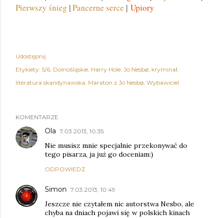
Pierwszy śnieg
|
Pancerne serce
|
Upiory
Udostępnij
Etykiety:
5/6
Dolnośląskie
Harry Hole
Jo Nesbø
kryminał
literatura skandynawska
Maraton z Jo Nesbø
Wybawiciel
KOMENTARZE
Ola
7.03.2013, 10:35
Nie musisz mnie specjalnie przekonywać do
tego pisarza, ja już go doceniam:)
ODPOWIEDZ
Simon
7.03.2013, 10:49
Jeszcze nie czytałem nic autorstwa Nesbo, ale
chyba na dniach pojawi się w polskich kinach