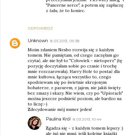
"Pancerne serce", a potem się zapłaczę
z żalu, że to koniec.
ODPOWIEDZ
Unknown
8.03.2013, 09:38
Moim zdaniem Nesbo rozwija się z każdym
tomem. Nie pamiętam, od czego zaczęłam go
czytać, ale nie był to "Człowiek - nietoperz" (tę
pozycję doczytałam sobie po czasie i trochę
mnie rozczarowała). Harry Hole to postać dla
mnie kultowa, łącząca wszystko to, czego
spodziewam się po świetnie skrojonym
bohaterze, z pazurem, z jajem, nie jakiś święty
bez zmazy i skazy. Nie wiem, czy po "Upiorach"
można jeszcze podnieść poziom, ale bardzo na
to liczę:-)
Zdecydowanie mój numer jeden!
Paulina Król
8.03.2013, 10:44
Zgadza się - z każdym tomem lepszy :)
ale już nie musi, jeśli kolejne książki