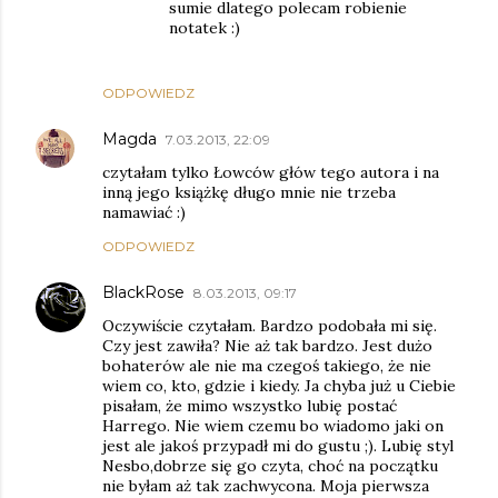
sumie dlatego polecam robienie
notatek :)
ODPOWIEDZ
Magda
7.03.2013, 22:09
czytałam tylko Łowców głów tego autora i na
inną jego książkę długo mnie nie trzeba
namawiać :)
ODPOWIEDZ
BlackRose
8.03.2013, 09:17
Oczywiście czytałam. Bardzo podobała mi się.
Czy jest zawiła? Nie aż tak bardzo. Jest dużo
bohaterów ale nie ma czegoś takiego, że nie
wiem co, kto, gdzie i kiedy. Ja chyba już u Ciebie
pisałam, że mimo wszystko lubię postać
Harrego. Nie wiem czemu bo wiadomo jaki on
jest ale jakoś przypadł mi do gustu ;). Lubię styl
Nesbo,dobrze się go czyta, choć na początku
nie byłam aż tak zachwycona. Moja pierwsza