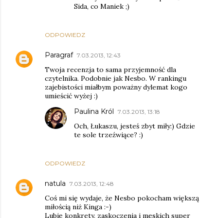
Sida, co Maniek ;)
ODPOWIEDZ
Paragraf
7.03.2013, 12:43
Twoja recenzja to sama przyjemność dla
czytelnika. Podobnie jak Nesbo. W rankingu
zajebistości miałbym poważny dylemat kogo
umieścić wyżej :)
Paulina Król
7.03.2013, 13:18
Och, Łukaszu, jesteś zbyt miły:) Gdzie
te sole trzeźwiące? :)
ODPOWIEDZ
natula
7.03.2013, 12:48
Coś mi się wydaje, że Nesbo pokocham większą
miłością niż Kinga :-)
Lubię konkrety, zaskoczenia i męskich super