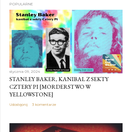
POPULARNE
r
z
e
ś
l
i
j
k
o
stycznia 09, 2024
m
STANLEY BAKER, KANIBAL Z SEKTY
e
CZTERY PI [MORDERSTWO W
n
YELLOWSTONE]
t
a
Udostępnij
3 komentarze
r
z