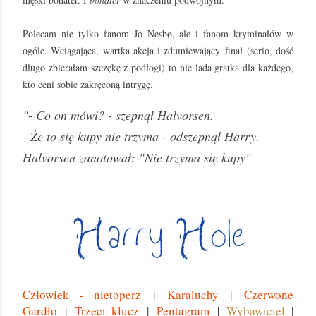
Polecam nie tylko fanom Jo Nesbø, ale i fanom kryminałów w
ogóle. Wciągająca, wartka akcja i zdumiewający
finał
(serio, dość
długo zbierałam szczękę z podłogi) to nie lada gratka dla każdego,
kto ceni sobie zakręconą intrygę.
"- Co on mówi? - szepnął Halvorsen.
- Że to się kupy nie trzyma - odszepnął Harry.
Halvorsen zanotował: "Nie trzyma się kupy"
Człowiek - nietoperz
|
Karaluchy
|
Czerwone
Gardło
|
Trzeci klucz
|
Pentagram
|
Wybawiciel
|