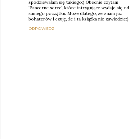
spodziewałam się takiego;) Obecnie czytam
'Pancerne serce', które intrygujące wydaje się od
samego początku. Może dlatego, że znam już
bohaterów i czuję, że i ta książka nie zawiedzie:)
ODPOWIEDZ
P