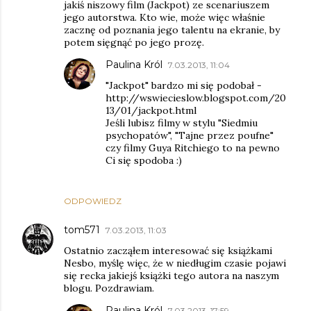
jakiś niszowy film (Jackpot) ze scenariuszem
jego autorstwa. Kto wie, może więc właśnie
zacznę od poznania jego talentu na ekranie, by
potem sięgnąć po jego prozę.
Paulina Król
7.03.2013, 11:04
"Jackpot" bardzo mi się podobał -
http://wswiecieslow.blogspot.com/20
13/01/jackpot.html
Jeśli lubisz filmy w stylu "Siedmiu
psychopatów", "Tajne przez poufne"
czy filmy Guya Ritchiego to na pewno
Ci się spodoba :)
ODPOWIEDZ
tom571
7.03.2013, 11:03
Ostatnio zacząłem interesować się książkami
Nesbo, myślę więc, że w niedługim czasie pojawi
się recka jakiejś książki tego autora na naszym
blogu. Pozdrawiam.
Paulina Król
7.03.2013, 17:59