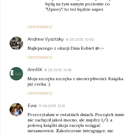
będą na tym samym poziomie co
"Upiory", to też będzie super.
ODPOWIEDZ
Andrew Vysotsky
8.03.2013, 10:50
Najlepszego z okazji Dnia Kobiet @-;-
ODPOWIEDZ
AnnRK
8.03.2013, 14:59
Moja szczęka szczęka z niecierpliwości. Książka
już czeka. :)
ODPOWIEDZ
Ewa
11.06.2013, 12:51
Przeczytałam w ostatnich dniach. Początek mnie
nie zachęcił jakoś mocno, ale między 1/3, a
połową książki akcja zaczęła wciągać
niesamowicie. Zakończenie intrygujące, nie