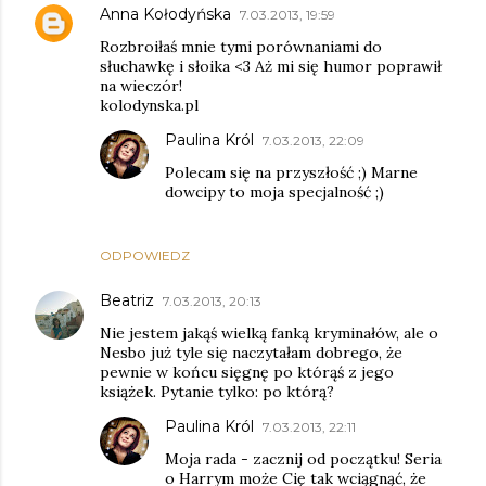
Anna Kołodyńska
7.03.2013, 19:59
Rozbroiłaś mnie tymi porównaniami do
słuchawkę i słoika <3 Aż mi się humor poprawił
na wieczór!
kolodynska.pl
Paulina Król
7.03.2013, 22:09
Polecam się na przyszłość ;) Marne
dowcipy to moja specjalność ;)
ODPOWIEDZ
Beatriz
7.03.2013, 20:13
Nie jestem jakąś wielką fanką kryminałów, ale o
Nesbo już tyle się naczytałam dobrego, że
pewnie w końcu sięgnę po którąś z jego
książek. Pytanie tylko: po którą?
Paulina Król
7.03.2013, 22:11
Moja rada - zacznij od początku! Seria
o Harrym może Cię tak wciągnąć, że