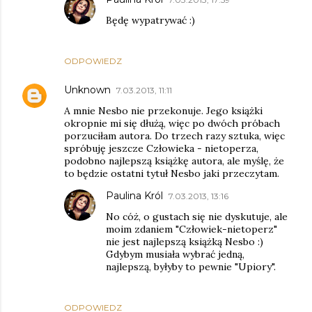
Będę wypatrywać :)
ODPOWIEDZ
Unknown
7.03.2013, 11:11
A mnie Nesbo nie przekonuje. Jego książki
okropnie mi się dłużą, więc po dwóch próbach
porzuciłam autora. Do trzech razy sztuka, więc
spróbuję jeszcze Człowieka - nietoperza,
podobno najlepszą książkę autora, ale myślę, że
to będzie ostatni tytuł Nesbo jaki przeczytam.
Paulina Król
7.03.2013, 13:16
No cóż, o gustach się nie dyskutuje, ale
moim zdaniem "Człowiek-nietoperz"
nie jest najlepszą książką Nesbo :)
Gdybym musiała wybrać jedną,
najlepszą, byłyby to pewnie "Upiory".
ODPOWIEDZ