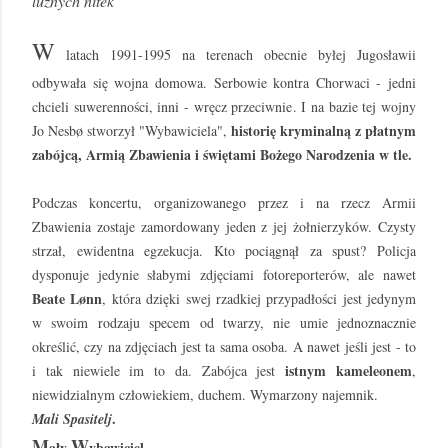
luźnych nitek"
W
latach 1991-1995 na terenach obecnie byłej Jugosławii
odbywała się wojna domowa. Serbowie kontra Chorwaci - jedni
chcieli suwerenności, inni - wręcz przeciwnie. I na bazie tej wojny
historię kryminalną z płatnym
Jo Nesbø stworzył "Wybawiciela",
zabójcą, Armią Zbawienia i świętami Bożego Narodzenia w tle.
Podczas koncertu, organizowanego przez i na rzecz Armii
Zbawienia zostaje zamordowany jeden z jej żołnierzyków. Czysty
strzał, ewidentna egzekucja. Kto pociągnął za spust? Policja
dysponuje jedynie słabymi zdjęciami fotoreporterów, ale nawet
Beate Lønn
, która dzięki swej rzadkiej przypadłości jest jedynym
w swoim rodzaju specem od twarzy, nie umie jednoznacznie
określić, czy na zdjęciach jest ta sama osoba. A nawet jeśli jest - to
istnym kameleonem
i tak niewiele im to da. Zabójca jest
,
niewidzialnym człowiekiem, duchem. Wymarzony najemnik.
.
Mali Spasitelj
M
W
ały
ybawiciel.