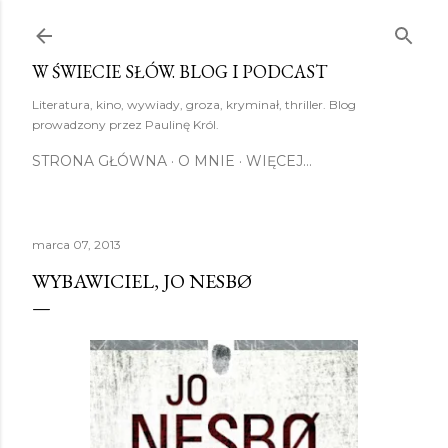
Przejdź do głównej zawartości
W ŚWIECIE SŁÓW. BLOG I PODCAST
Literatura, kino, wywiady, groza, kryminał, thriller. Blog
prowadzony przez Paulinę Król.
STRONA GŁÓWNA
O MNIE
WIĘCEJ…
marca 07, 2013
WYBAWICIEL, JO NESBØ