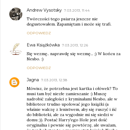
Andrew Vysotsky
7.03.2013, 11:44
Twórczości tego psiarza jeszcze nie
degustowałem. Zapamiętam i może się trafi.
ODPOWIEDZ
Ewa Książkówka
7.03.2013, 12:26
Się wezmę.. naprawdę się wezmę... ;) W końcu za
Nesbo. :)
ODPOWIEDZ
Jagna
7.03.2013, 12:38
Mówisz, że potrzebna jest kartka i ołówek? To
musi tam być niezłe zamieszanie :) Muszę
nadrobić zaległości z kryminałami Nesbo, ale w
bibliotece trudno upolować jego książki (a
właśnie walczę z lenistwem, aby się ruszyć i iść
do biblioteki, ale za wygodnie mi się siedzi w
domu ;)). Postać Harry'ego Hole jest dość
oryginalna i pewnie się powtórzę, ale uważam,