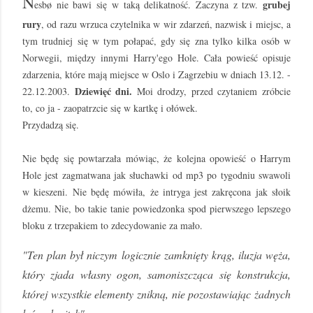
N
grubej
esbø nie bawi się w taką delikatność. Zaczyna z tzw.
rury
, od razu wrzuca czytelnika w wir zdarzeń, nazwisk i miejsc, a
tym trudniej się w tym połapać, gdy się zna tylko kilka osób w
Norwegii, między innymi Harry'ego Hole. Cała powieść opisuje
zdarzenia, które mają miejsce w Oslo i Zagrzebiu w dniach 13.12. -
Dziewięć dni.
22.12.2003.
Moi drodzy, przed czytaniem zróbcie
to, co ja - zaopatrzcie się w kartkę i ołówek.
Przydadzą się.
Nie będę się powtarzała mówiąc, że kolejna opowieść o Harrym
Hole jest zagmatwana jak słuchawki od mp3 po tygodniu swawoli
w kieszeni. Nie będę mówiła, że intryga jest zakręcona jak słoik
dżemu. Nie, bo takie tanie powiedzonka spod pierwszego lepszego
bloku z trzepakiem to zdecydowanie za mało.
"Ten plan był niczym logicznie zamknięty krąg, iluzja węża,
który zjada własny ogon, samoniszcząca się konstrukcja,
której wszystkie elementy znikną, nie pozostawiając żadnych