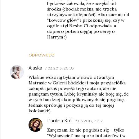
będziesz żałowała, że zaczęłaś od
środka (chociaż można, nie trzeba
utrzymywać kolejności). Albo zacznij od
"Łowców głów" i przekonaj się, czy w
ogóle styl Nesbo Ci odpowiada, a
dopiero potem sięgaj po serię o
Harrym :)
ODPOWIEDZ
Alaska
7.03.2013, 20:58
Właśnie wczoraj byłam w nowo otwartym
Matrasie w Galerii Łódzkiej i moja przyjaciółka
zakupiła jakąś powieść tego autora, ale nie
pamiętam tytułu. Lubię kryminały, ale boję się, że
w tych bardziej skomplikowanych się pogubię.
Jednak spróbuję i pożyczę ją do tej mojej
koleżanki:)
Paulina Król
7.03.2013, 22:12
Zaręczam, że nie pogubisz się - tylko
"Wybawiciel" ma sporo bohaterów i w