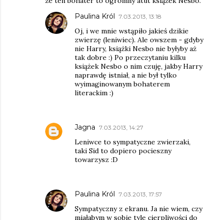
że ten bohater to ogromny atut książek Nesbo.
Paulina Król
7.03.2013, 13:18
Oj, i we mnie wstąpiło jakieś dzikie
zwierzę (leniwiec). Ale owszem - gdyby
nie Harry, książki Nesbo nie byłyby aż
tak dobre :) Po przeczytaniu kilku
książek Nesbo o nim czuję, jakby Harry
naprawdę istniał, a nie był tylko
wyimaginowanym bohaterem
literackim :)
Jagna
7.03.2013, 14:27
Leniwce to sympatyczne zwierzaki,
taki Sid to dopiero pocieszny
towarzysz :D
Paulina Król
7.03.2013, 17:57
Sympatyczny z ekranu. Ja nie wiem, czy
miałabym w sobie tyle cierpliwości do