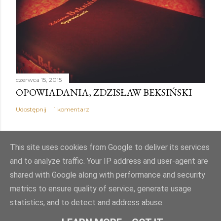
czerwca 15, 2015
OPOWIADANIA, ZDZISŁAW BEKSIŃSKI
Udostępnij
1 komentarz
This site uses cookies from Google to deliver its services
and to analyze traffic. Your IP address and user-agent are
Obsługiwane przez usługę Blogger
shared with Google along with performance and security
metrics to ensure quality of service, generate usage
Autor obrazów motywu:
Mae Burke
statistics, and to detect and address abuse.
© PJK