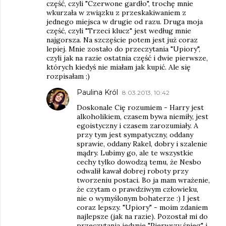
część, czyli "Czerwone gardło", trochę mnie
wkurzała w związku z przeskakiwaniem z
jednego miejsca w drugie od razu. Druga moja
część, czyli "Trzeci klucz" jest według mnie
najgorsza. Na szczęście potem jest już coraz
lepiej. Mnie zostało do przeczytania "Upiory",
czyli jak na razie ostatnia część i dwie pierwsze,
których kiedyś nie miałam jak kupić. Ale się
rozpisałam ;)
Paulina Król
8.03.2013, 10:42
Doskonale Cię rozumiem - Harry jest
alkoholikiem, czasem bywa niemiły, jest
egoistyczny i czasem zarozumiały. A
przy tym jest sympatyczny, oddany
sprawie, oddany Rakel, dobry i szalenie
mądry. Lubimy go, ale te wszystkie
cechy tylko dowodzą temu, że Nesbo
odwalił kawał dobrej roboty przy
tworzeniu postaci. Bo ja mam wrażenie,
że czytam o prawdziwym człowieku,
nie o wymyślonym bohaterze :) I jest
coraz lepszy. "Upiory" - moim zdaniem
najlepsze (jak na razie). Pozostał mi do
przeczytania jedynie "Pierwszy śnieg" i