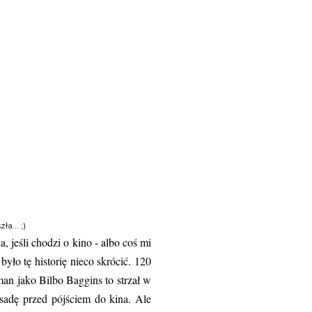
a... ;)
, jeśli chodzi o kino - albo coś mi
yło tę historię nieco skrócić. 120
man jako Bilbo Baggins to strzał w
bsadę przed pójściem do kina. Ale