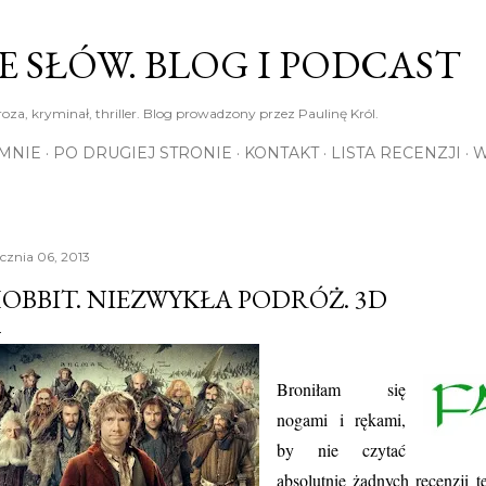
Przejdź do głównej zawartości
E SŁÓW. BLOG I PODCAST
roza, kryminał, thriller. Blog prowadzony przez Paulinę Król.
MNIE
PO DRUGIEJ STRONIE
KONTAKT
LISTA RECENZJI
W
ycznia 06, 2013
OBBIT. NIEZWYKŁA PODRÓŻ. 3D
Broniłam się
nogami i rękami,
by nie czytać
absolutnie żadnych recenzji t