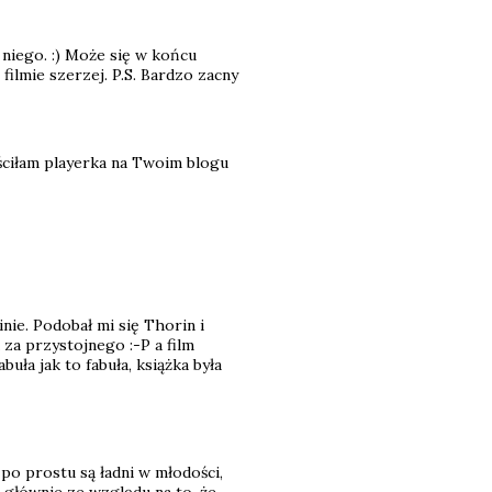
 niego. :) Może się w końcu
filmie szerzej. P.S. Bardzo zacny
ściłam playerka na Twoim blogu
inie. Podobał mi się Thorin i
 za przystojnego :-P a film
ła jak to fabuła, książka była
 po prostu są ładni w młodości,
y" głównie ze względu na to, że