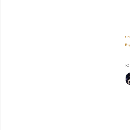
Ud
Ety
K