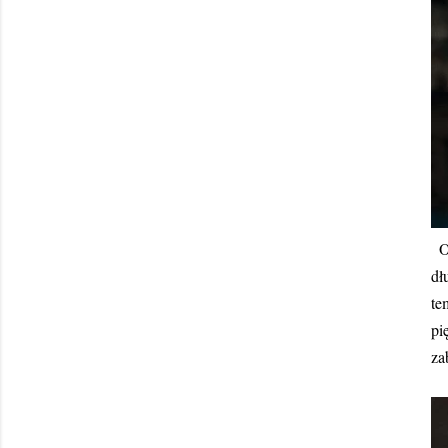
O
dł
te
pi
za