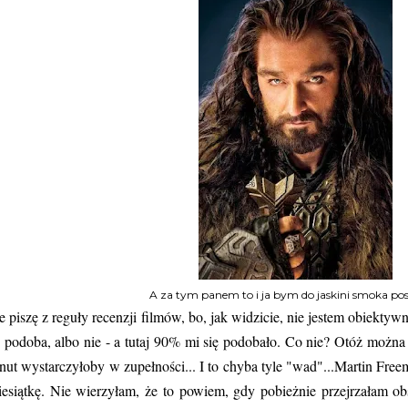
A za tym panem to i ja bym do jaskini smoka poszł
e piszę z reguły recenzji filmów, bo, jak widzicie, nie jestem obiektywna
ę podoba, albo nie - a tutaj 90% mi się podobało. Co nie? Otóż można b
nut wystarczyłoby w zupełności... I to chyba tyle "wad"...Martin Free
iesiątkę. Nie wierzyłam, że to powiem, gdy pobieżnie przejrzałam o