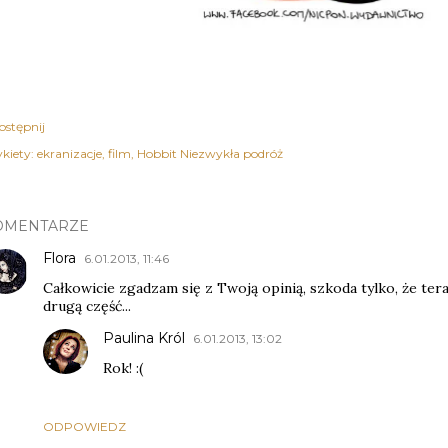
ostępnij
kiety:
ekranizacje
film
Hobbit Niezwykła podróż
OMENTARZE
Flora
6.01.2013, 11:46
Całkowicie zgadzam się z Twoją opinią, szkoda tylko, że te
drugą część...
Paulina Król
6.01.2013, 13:02
Rok! :(
ODPOWIEDZ