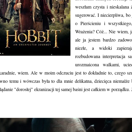
weszłam czysta i nieskalana 
sugerować. I niecierpliwa, bo 
o Pierścieniu i wszystkieg
Wrażenia? Cóż... Nie wiem, ja
ale ja jestem bardzo zadow
niezłe, a widoki zapiera
rozbudowana interpretacja 
urozmaicona walkami, uci
karadnie, wiem. Ale w moim odczuciu jest to dokładnie to, czego sz
wno temu i wówczas była to dla mnie delikatna, dziecięca niemalże ba
lądanie "dorosłej" ekranizacji tej samej baśni jest całkiem w porządku.