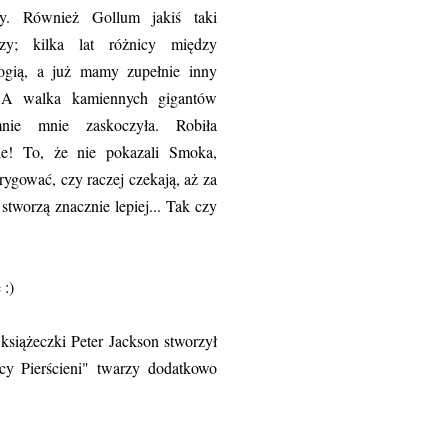
ny. Również Gollum jakiś taki
jszy; kilka lat różnicy między
logią, a już mamy zupełnie inny
 A walka kamiennych gigantów
mnie mnie zaskoczyła. Robiła
ie! To, że nie pokazali Smoka,
rygować, czy raczej czekają, aż za
stworzą znacznie lepiej... Tak czy
 :)
książeczki Peter Jackson stworzył
cy Pierścieni" twarzy dodatkowo