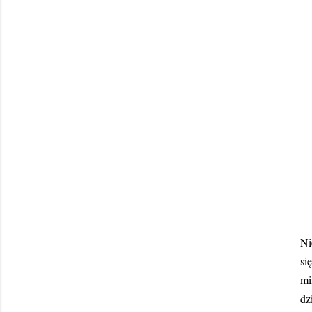
Ni
si
mi
dz