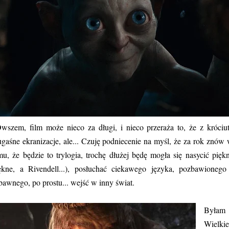
wszem, film może nieco za długi, i nieco przeraża to, że z króciut
ugaśne ekranizacje, ale... Czuję podniecenie na myśl, że za rok znów
mu, że będzie to trylogia, trochę dłużej będę mogła się nasycić pi
ękne, a Rivendell...), posłuchać ciekawego języka, pozbawioneg
bawnego, po prostu... wejść w inny świat.
Była
Wielkie