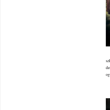
sz
da
og