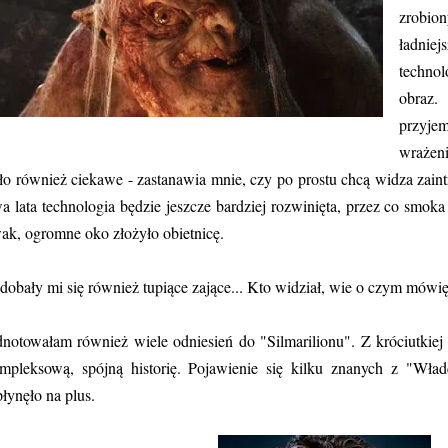
zrobio
ładnie
techno
obraz.
przyje
wrażen
ło również ciekawe - zastanawia mnie, czy po prostu chcą widza zaint
a lata technologia będzie jeszcze bardziej rozwinięta, przez co smoka 
ak, ogromne oko złożyło obietnicę.
dobały mi się również tupiące zające... Kto widział, wie o czym mówię
notowałam również wiele odniesień do "Silmarilionu". Z króciutkiej 
mpleksową, spójną historię. Pojawienie się kilku znanych z "Wład
łynęło na plus.