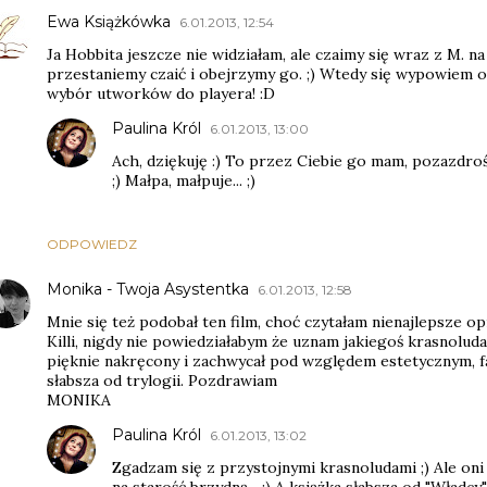
Ewa Książkówka
6.01.2013, 12:54
Ja Hobbita jeszcze nie widziałam, ale czaimy się wraz z M. na
przestaniemy czaić i obejrzymy go. ;) Wtedy się wypowiem o 
wybór utworków do playera! :D
Paulina Król
6.01.2013, 13:00
Ach, dziękuję :) To przez Ciebie go mam, pozazdro
;) Małpa, małpuje... ;)
ODPOWIEDZ
Monika - Twoja Asystentka
6.01.2013, 12:58
Mnie się też podobał ten film, choć czytałam nienajlepsze op
Killi, nigdy nie powiedziałabym że uznam jakiegoś krasnoluda
pięknie nakręcony i zachwycał pod względem estetycznym, fabu
słabsza od trylogii. Pozdrawiam
MONIKA
Paulina Król
6.01.2013, 13:02
Zgadzam się z przystojnymi krasnoludami ;) Ale oni
na starość brzydną... ;) A książka słabsza od "Władc