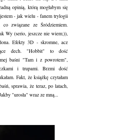
żadną opinią, którą mogłabym się
jestem - jak wielu - fanem trylogii
o, co związane ze Śródziemiem.
k Wy (serio, jeszcze nie wiem;)),
olona. Efekty 3D - skromne, acz
jące dech. "Hobbit" to dość
samej baśni "Tam i z powrotem",
eczkami i trupami. Brzmi dość
ukałam. Fakt, że książkę czytałam
śń, sprawia, że teraz, po latach,
 Jakby "urosła" wraz ze mną...