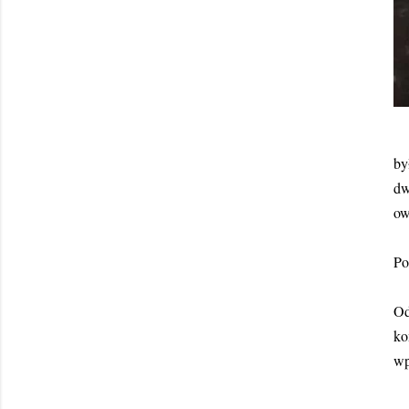
by
dw
ow
Po
Od
ko
wp