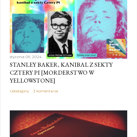
e
ś
l
i
j
k
o
stycznia 09, 2024
m
STANLEY BAKER, KANIBAL Z SEKTY
e
CZTERY PI [MORDERSTWO W
n
YELLOWSTONE]
t
a
Udostępnij
3 komentarze
r
z