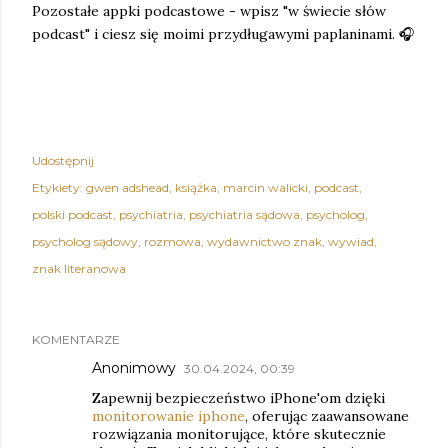
Pozostałe appki podcastowe - wpisz "w świecie słów
podcast" i ciesz się moimi przydługawymi paplaninami. 🎧
Udostępnij
Etykiety:
gwen adshead
książka
marcin walicki
podcast
polski podcast
psychiatria
psychiatria sądowa
psycholog
psycholog sądowy
rozmowa
wydawnictwo znak
wywiad
znak literanowa
KOMENTARZE
Anonimowy
30.04.2024, 00:39
Zapewnij bezpieczeństwo iPhone'om dzięki
monitorowanie iphone
, oferując zaawansowane
rozwiązania monitorujące, które skutecznie