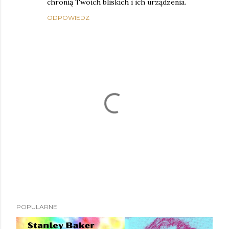
chronią Twoich bliskich i ich urządzenia.
ODPOWIEDZ
P
POPULARNE
r
z