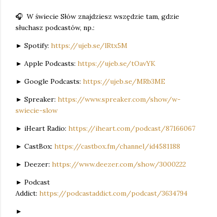
🎧 W świecie Słów znajdziesz wszędzie tam, gdzie
słuchasz podcastów, np.:
► Spotify:
https://ujeb.se/lRtx5M
► Apple Podcasts:
https://ujeb.se/tOavYK
► Google Podcasts:
https://ujeb.se/MRb3ME
► Spreaker:
https://www.spreaker.com/show/w-
swiecie-slow
► iHeart Radio:
https://iheart.com/podcast/87166067
► CastBox:
https://castbox.fm/channel/id4581188
► Deezer:
https://www.deezer.com/show/3000222
► Podcast
Addict:
https://podcastaddict.com/podcast/3634794
►