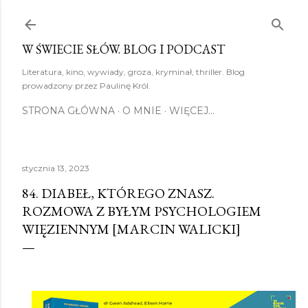
Przejdź do głównej zawartości
W ŚWIECIE SŁÓW. BLOG I PODCAST
Literatura, kino, wywiady, groza, kryminał, thriller. Blog
prowadzony przez Paulinę Król.
STRONA GŁÓWNA
O MNIE
WIĘCEJ…
stycznia 13, 2023
84. DIABEŁ, KTÓREGO ZNASZ.
ROZMOWA Z BYŁYM PSYCHOLOGIEM
WIĘZIENNYM [MARCIN WALICKI]