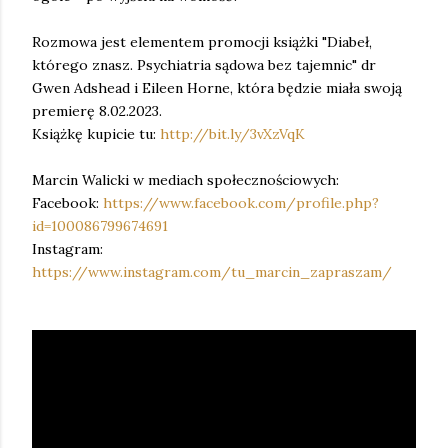
Rozmowa jest elementem promocji książki "Diabeł,
którego znasz. Psychiatria sądowa bez tajemnic" dr
Gwen Adshead i Eileen Horne, która będzie miała swoją
premierę 8.02.2023.
Książkę kupicie tu:
http://bit.ly/3vXzVqK
Marcin Walicki w mediach społecznościowych:
Facebook:
https://www.facebook.com/profile.php?
id=100086799674691
Instagram:
https://www.instagram.com/tu_marcin_zapraszam/