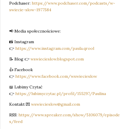
Podchaser:
https://www.podchaser.com/podcasts/w-
swiecie-slow-1977584
📢 Media społecznościowe:
📸 Instagram
👉
https://www.instagram.com/paula.qrool
📝 Blog 👉
wswiecieslow.blogspot.com
👍 Facebook
👉
https://www.facebook.com/wswiecieslow
📖 Lubimy Czytać
👉
https://lubimyczytac.pl/profil/155297/Paulina
Kontakt 💌
wswiecieslow@gmail.com
RSS:
https://www.spreaker.com/show/5106079/episode
s/feed