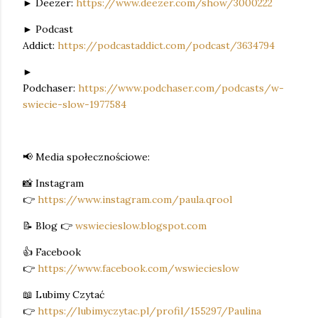
► Deezer:
https://www.deezer.com/show/3000222
► Podcast
Addict:
https://podcastaddict.com/podcast/3634794
►
Podchaser:
https://www.podchaser.com/podcasts/w-
swiecie-slow-1977584
📢 Media społecznościowe:
📸 Instagram
👉
https://www.instagram.com/paula.qrool
📝 Blog 👉
wswiecieslow.blogspot.com
👍 Facebook
👉
https://www.facebook.com/wswiecieslow
📖 Lubimy Czytać
👉
https://lubimyczytac.pl/profil/155297/Paulina