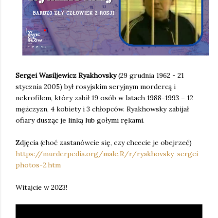
Sergei Wasiljewicz Ryakhovsky
(29 grudnia 1962 - 21
stycznia 2005) był rosyjskim seryjnym mordercą i
nekrofilem, który zabił 19 osób w latach 1988-1993 – 12
mężczyzn, 4 kobiety i 3 chłopców. Ryakhowsky zabijał
ofiary dusząc je linką lub gołymi rękami.
Zdjęcia (choć zastanówcie się, czy chcecie je obejrzeć)
https://murderpedia.org/male.R/r/ryakhovsky-sergei-
photos-2.htm
Witajcie w 2023!