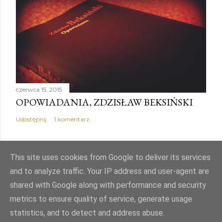
czerwca 15, 2015
OPOWIADANIA, ZDZISŁAW BEKSIŃSKI
Udostępnij
1 komentarz
This site uses cookies from Google to deliver its services
and to analyze traffic. Your IP address and user-agent are
Obsługiwane przez usługę Blogger
shared with Google along with performance and security
metrics to ensure quality of service, generate usage
Autor obrazów motywu:
Mae Burke
statistics, and to detect and address abuse.
© PJK