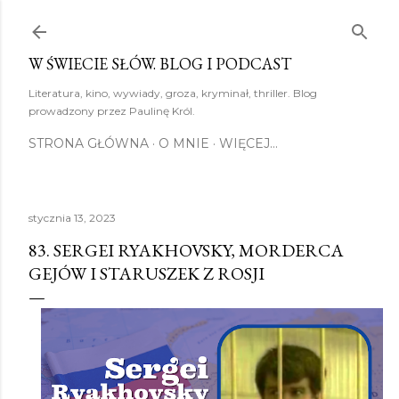
Przejdź do głównej zawartości
W ŚWIECIE SŁÓW. BLOG I PODCAST
Literatura, kino, wywiady, groza, kryminał, thriller. Blog
prowadzony przez Paulinę Król.
STRONA GŁÓWNA
O MNIE
WIĘCEJ…
stycznia 13, 2023
83. SERGEI RYAKHOVSKY, MORDERCA
GEJÓW I STARUSZEK Z ROSJI