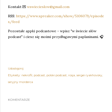
Kontakt 💌
wswiecieslow@gmail.com
RSS:
https://www.spreaker.com/show/5106079/episode
s/feed
Pozostałe appki podcastowe - wpisz "w świecie słów
podcast" i ciesz się moimi przydługawymi paplaninami. 🎧
Udostępnij
Etykiety:
nekrofil
podcast
polski podcast
rosja
sergei ryakhovsky
seryjny morderca
KOMENTARZE