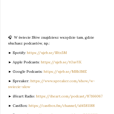
🎧 W świecie Słów znajdziesz wszędzie tam, gdzie
słuchasz podcastów, np.:
► Spotify:
https://ujeb.se/lRtx5M
► Apple Podcasts:
https://ujeb.se/tOavYK
► Google Podcasts:
https://ujeb.se/MRb3ME
► Spreaker:
https://www.spreaker.com/show/w-
swiecie-slow
► iHeart Radio:
https://iheart.com/podcast/87166067
► CastBox:
https://castbox.fm/channel/id4581188