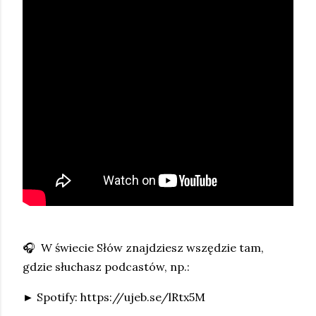
🎧 W świecie Słów znajdziesz wszędzie tam,
gdzie słuchasz podcastów, np.:
► Spotify: https://ujeb.se/lRtx5M