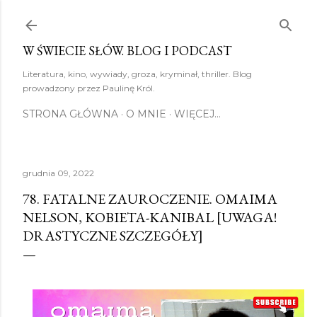
Przejdź do głównej zawartości
W ŚWIECIE SŁÓW. BLOG I PODCAST
Literatura, kino, wywiady, groza, kryminał, thriller. Blog
prowadzony przez Paulinę Król.
STRONA GŁÓWNA
O MNIE
WIĘCEJ…
grudnia 09, 2022
78. FATALNE ZAUROCZENIE. OMAIMA
NELSON, KOBIETA-KANIBAL [UWAGA!
DRASTYCZNE SZCZEGÓŁY]