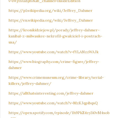
v=iWjYsxaBjBI&ab_channel=InsideEdition
https://pl.wikipedia.org/wiki/Jeffrey_Dahmer
https://en.wikipedia.org/wiki/Jeffrey_Dahmer
https://kronikidziejow.pl/porady/jeffrey-dahmer-
kanibal-z-milwaukee-nekrofil-gwalciciel-i-postrach-
usa/
https://www.youtube.com/watch?v=fYLANzzWAJk
https://www.biography.com/crime-figure/jeffrey-
dahmer
https://www.crimemuseum.org/crime-library/serial-
killers/jeffrey-dahmer/
https://allthatsinteresting.com/jeffrey-dahmer
https://www.youtube.com/watch?v=MzKJqpibqsQ
https://open.spotify.com/episode/1h9PkZ4zy3i0vM4sob