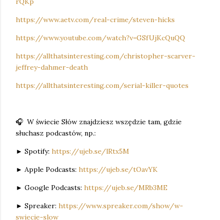
rQKp
https://www.aetv.com/real-crime/steven-hicks
https://www.youtube.com/watch?v=GSfUjKcQuQQ
https://allthatsinteresting.com/christopher-scarver-
jeffrey-dahmer-death
https://allthatsinteresting.com/serial-killer-quotes
🎧 W świecie Słów znajdziesz wszędzie tam, gdzie
słuchasz podcastów, np.:
► Spotify:
https://ujeb.se/lRtx5M
► Apple Podcasts:
https://ujeb.se/tOavYK
► Google Podcasts:
https://ujeb.se/MRb3ME
► Spreaker:
https://www.spreaker.com/show/w-
swiecie-slow