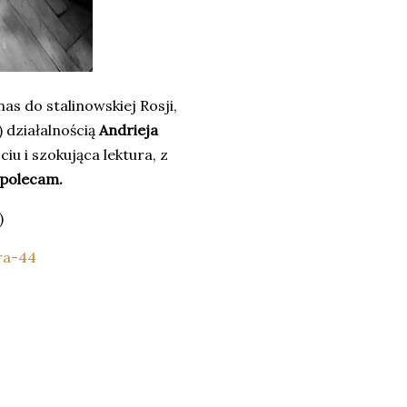
as do stalinowskiej Rosji,
 działalnością
Andrieja
u i szokująca lektura, z
 polecam.
;)
ra-44