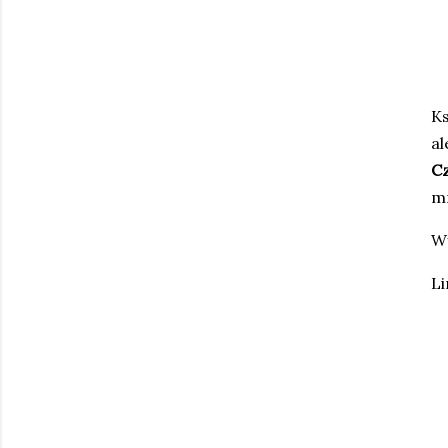
Ks
al
Cz
m
Wy
Li