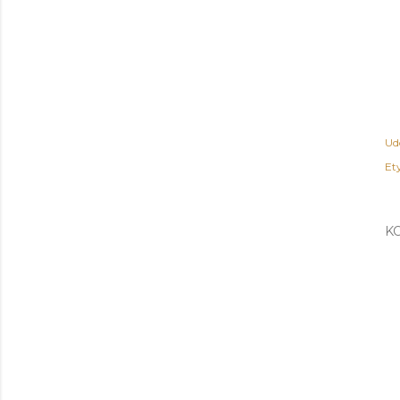
Ud
Ety
K