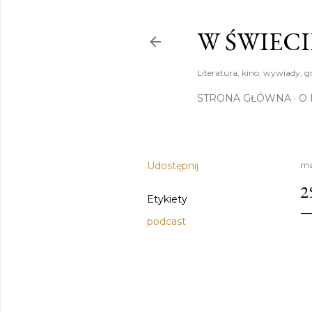
W ŚWIECI
Literatura, kino, wywiady, g
STRONA GŁÓWNA
O 
Udostępnij
ma
2
Etykiety
podcast