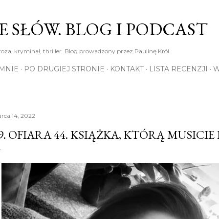
Przejdź do głównej zawartości
E SŁÓW. BLOG I PODCAST
roza, kryminał, thriller. Blog prowadzony przez Paulinę Król.
MNIE
PO DRUGIEJ STRONIE
KONTAKT
LISTA RECENZJI
W
rca 14, 2022
9. OFIARA 44. KSIĄŻKA, KTÓRĄ MUSICI