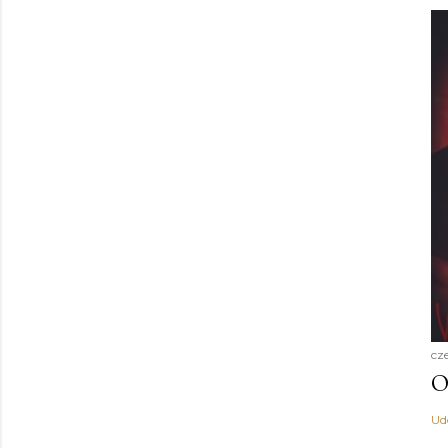
cz
O
Ud