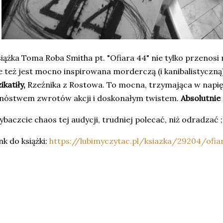
iążka Toma Roba Smitha pt. "Ofiara 44" nie tylko przenosi n
e też jest mocno inspirowana morderczą (i kanibalistyczną)
ikatiły,
Rzeźnika z Rostowa. To mocna, trzymająca w napięci
nóstwem zwrotów akcji i doskonałym twistem.
Absolutnie
baczcie chaos tej audycji, trudniej polecać, niż odradzać 
nk do książki:
https://lubimyczytac.pl/ksiazka/29204/ofia