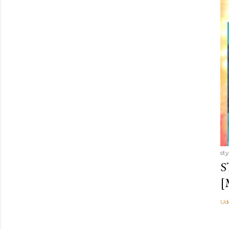
st
S
[
Ud