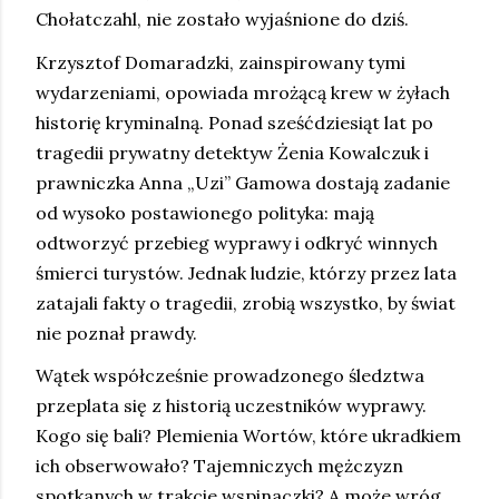
Chołatczahl, nie zostało wyjaśnione do dziś.
Krzysztof Domaradzki, zainspirowany tymi
wydarzeniami, opowiada mrożącą krew w żyłach
historię kryminalną. Ponad sześćdziesiąt lat po
tragedii prywatny detektyw Żenia Kowalczuk i
prawniczka Anna „Uzi” Gamowa dostają zadanie
od wysoko postawionego polityka: mają
odtworzyć przebieg wyprawy i odkryć winnych
śmierci turystów. Jednak ludzie, którzy przez lata
zatajali fakty o tragedii, zrobią wszystko, by świat
nie poznał prawdy.
Wątek współcześnie prowadzonego śledztwa
przeplata się z historią uczestników wyprawy.
Kogo się bali? Plemienia Wortów, które ukradkiem
ich obserwowało? Tajemniczych mężczyzn
spotkanych w trakcie wspinaczki? A może wróg