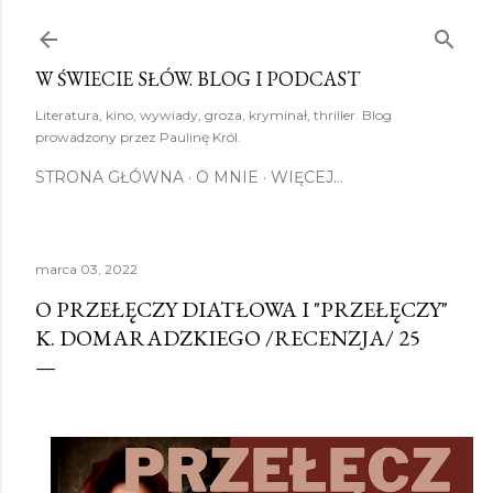
Przejdź do głównej zawartości
W ŚWIECIE SŁÓW. BLOG I PODCAST
Literatura, kino, wywiady, groza, kryminał, thriller. Blog
prowadzony przez Paulinę Król.
STRONA GŁÓWNA
O MNIE
WIĘCEJ…
marca 03, 2022
O PRZEŁĘCZY DIATŁOWA I "PRZEŁĘCZY"
K. DOMARADZKIEGO /RECENZJA/ 25