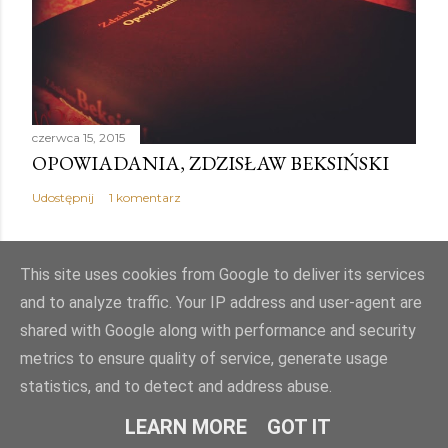
czerwca 15, 2015
OPOWIADANIA, ZDZISŁAW BEKSIŃSKI
Udostępnij
1 komentarz
This site uses cookies from Google to deliver its services
and to analyze traffic. Your IP address and user-agent are
Obsługiwane przez usługę Blogger
shared with Google along with performance and security
metrics to ensure quality of service, generate usage
Autor obrazów motywu:
Mae Burke
statistics, and to detect and address abuse.
© PJK
LEARN MORE
GOT IT