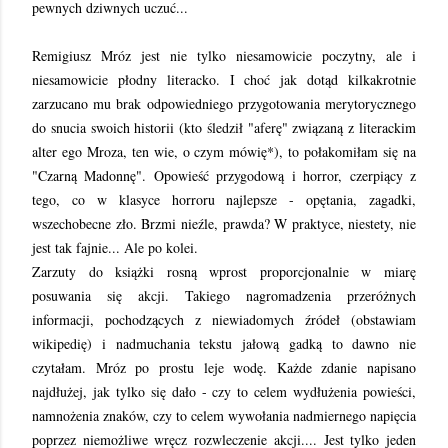
pewnych dziwnych uczuć...
Remigiusz Mróz jest nie tylko niesamowicie poczytny, ale i
niesamowicie płodny literacko. I choć jak dotąd kilkakrotnie
zarzucano mu brak odpowiedniego przygotowania merytorycznego
do snucia swoich historii (kto śledził "aferę" związaną z literackim
alter ego Mroza, ten wie, o czym mówię*), to połakomiłam się na
"Czarną Madonnę". Opowieść przygodową i horror, czerpiący z
tego, co w klasyce horroru najlepsze - opętania, zagadki,
wszechobecne zło. Brzmi nieźle, prawda? W praktyce, niestety, nie
jest tak fajnie... Ale po kolei.
Zarzuty do książki rosną wprost proporcjonalnie w miarę
posuwania się akcji. Takiego nagromadzenia przeróżnych
informacji, pochodzących z niewiadomych źródeł (obstawiam
wikipedię) i nadmuchania tekstu jałową gadką to dawno nie
czytałam. Mróz po prostu leje wodę. Każde zdanie napisano
najdłużej, jak tylko się dało - czy to celem wydłużenia powieści,
namnożenia znaków, czy to celem wywołania nadmiernego napięcia
poprzez niemożliwe wręcz rozwleczenie akcji.... Jest tylko jeden