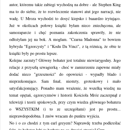
autor, któremu takie zabiegi wychodzą na dobre - ale Stephen King
ma to do siebie, że to rozwleczenie stanowi atut jego narracji, nie
wadę. U Mroza wychodzi to dosyć kiepsko i baaardzo irytująco.
Już w okolicach połowy książki byłam nieco zniechęcona, ale
samozaparcie i chęć poznania zakończenia sprawiły, że nie
odłożyłam jej na bok. A mogłam. "Czarna Madonna" to bowiem
hybryda "Egzorcysty" i "Kodu Da Vinci", z tą różnicą, że obie te
książki były po prostu lepsze.
Kolejne zarzuty? Główny bohater jest totalnie niewiarygodny. Jego
relacje z przyszłą szwagierką - choć w zamierzeniu zapewne miały
dodać nieco "grzeszności" do opowieści - wypadły blado i
nieprzekonująco. Sam finał, niestety, groteskowy i mało
satysfakcjonujący. Ponadto mam wrażenie, że wszelką wiedzę na
temat opętań, egzorcyzmów i historii Kościoła Mróz zaczerpnął z
telewizji i teorii spiskowych, przy czym wiedza głównego bohatera
o WSZYSTKIM (i to ze szczegółami) jest po prostu...
nieprawdopodobna. I znów wracam do punktu wyjścia.
No i o co chodzi z tym earl greyem? Naprawdę trzeba podkreślać
fakt, że bohater lubi tę herbatę na co drugiej stronie? Grrr.