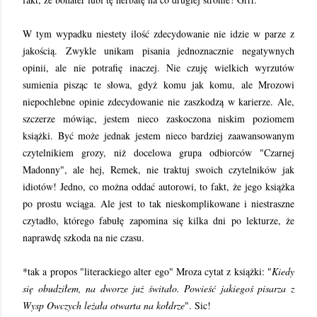
W tym wypadku niestety ilość zdecydowanie nie idzie w parze z
jakością. Zwykle unikam pisania jednoznacznie negatywnych
opinii, ale nie potrafię inaczej. Nie czuję wielkich wyrzutów
sumienia pisząc te słowa, gdyż komu jak komu, ale Mrozowi
niepochlebne opinie zdecydowanie nie zaszkodzą w karierze. Ale,
szczerze mówiąc, jestem nieco zaskoczona niskim poziomem
książki. Być może jednak jestem nieco bardziej zaawansowanym
czytelnikiem grozy, niż docelowa grupa odbiorców "Czarnej
Madonny", ale hej, Remek, nie traktuj swoich czytelników jak
idiotów! Jedno, co można oddać autorowi, to fakt, że jego książka
po prostu wciąga. Ale jest to tak nieskomplikowane i niestraszne
czytadło, którego fabułę zapomina się kilka dni po lekturze, że
naprawdę szkoda na nie czasu.
*tak a propos "literackiego alter ego" Mroza cytat z książki: "
Kiedy
się obudziłem, na dworze już świtało. Powieść jakiegoś pisarza z
Wysp Owczych leżała otwarta na kołdrze
". Sic!