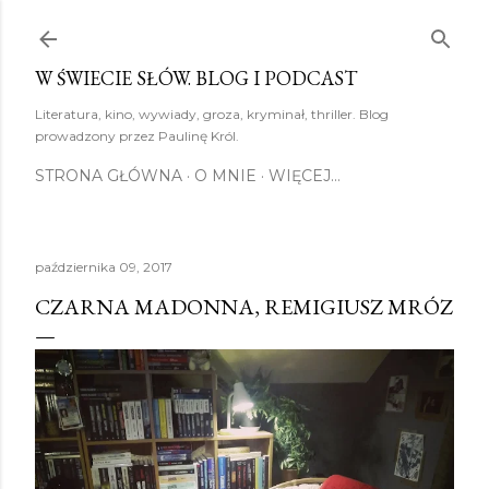
Przejdź do głównej zawartości
W ŚWIECIE SŁÓW. BLOG I PODCAST
Literatura, kino, wywiady, groza, kryminał, thriller. Blog
prowadzony przez Paulinę Król.
STRONA GŁÓWNA
O MNIE
WIĘCEJ…
października 09, 2017
CZARNA MADONNA, REMIGIUSZ MRÓZ