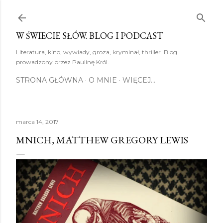
Przejdź do głównej zawartości
W ŚWIECIE SŁÓW. BLOG I PODCAST
Literatura, kino, wywiady, groza, kryminał, thriller. Blog
prowadzony przez Paulinę Król.
STRONA GŁÓWNA
O MNIE
WIĘCEJ…
marca 14, 2017
MNICH, MATTHEW GREGORY LEWIS