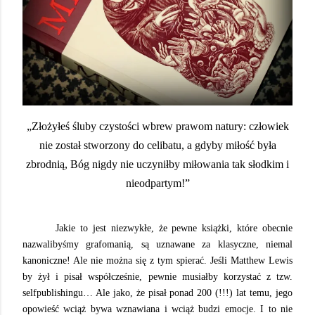
„Złożyłeś śluby czystości wbrew prawom natury: człowiek
nie został stworzony do celibatu, a gdyby miłość była
zbrodnią, Bóg nigdy nie uczyniłby miłowania tak słodkim i
nieodpartym!”
Jakie to jest niezwykłe, że pewne książki, które obecnie
nazwalibyśmy grafomanią, są uznawane za klasyczne, niemal
kanoniczne! Ale nie można się z tym spierać. Jeśli Matthew Lewis
by żył i pisał współcześnie, pewnie musiałby korzystać z tzw.
selfpublishingu… Ale jako, że pisał ponad 200 (!!!) lat temu, jego
opowieść wciąż bywa wznawiana i wciąż budzi emocje. I to nie