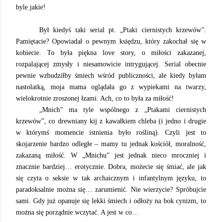
byle jakie!
Był kiedyś taki serial pt. „Ptaki ciernistych krzewów”.
Pamiętacie? Opowiadał o pewnym księdzu, który zakochał się w
kobiecie. To była piękna love story, o miłości zakazanej,
rozpalającej zmysły i niesamowicie intrygującej. Serial obecnie
pewnie wzbudziłby śmiech wśród publiczności, ale kiedy byłam
nastolatką, moja mama oglądała go z wypiekami na twarzy,
wielokrotnie zroszonej łzami. Ach, co to była za miłość!
„Mnich” ma tyle wspólnego z „Ptakami ciernistych
krzewów”, co drewniany kij z kawałkiem chleba (i jedno i drugie
w którymś momencie istnienia było rośliną). Czyli jest to
skojarzenie bardzo odległe – mamy tu jednak kościół, moralność,
zakazaną miłość. W „Mnichu” jest jednak nieco mroczniej i
znacznie bardziej… erotycznie. Dobra, możecie się śmiać, ale jak
się czyta o seksie w tak archaicznym i infantylnym języku, to
paradoksalnie można się… zarumienić. Nie wierzycie? Spróbujcie
sami. Gdy już opanuje się lekki śmiech i odłoży na bok cynizm, to
można się porządnie wczytać. A jest w co…