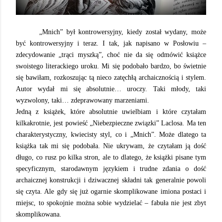
„Mnich” był kontrowersyjny, kiedy został wydany, może
być kontrowersyjny i teraz. I tak, jak napisano w Posłowiu –
zdecydowanie „trąci myszką”, choć nie da się odmówić książce
swoistego literackiego uroku. Mi się podobało bardzo, bo świetnie
się bawiłam, rozkoszując tą nieco zatęchłą archaicznością i stylem.
Autor wydał mi się absolutnie… uroczy. Taki młody, taki
wyzwolony, taki… zdeprawowany marzeniami.
Jedną z książek, które absolutnie uwielbiam i które czytałam
kilkakrotnie, jest powieść „Niebezpieczne związki” Laclosa. Ma ten
charakterystyczny, kwiecisty styl, co i „Mnich”. Może dlatego ta
książka tak mi się podobała. Nie ukrywam, że czytałam ją dość
długo, co rusz po kilka stron, ale to dlatego, że książki pisane tym
specyficznym, starodawnym językiem i trudne zdania o dość
archaicznej konstrukcji i dziwacznej składni tak generalnie powoli
się czyta. Ale gdy się już ogarnie skomplikowane imiona postaci i
miejsc, to spokojnie można sobie wydzielać – fabuła nie jest zbyt
skomplikowana.