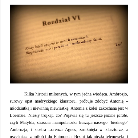
Kilka historii miłosnych, w tym jedna wiodąca. Ambrozjo,
surowy opat madryckiego klasztoru, próbuje zdobyć Antonię –
młodziutką i niewinną niewiastkę. Antonia z kolei zakochana jest w
Lorenzie. Niezły trójkąt, co? Pojawia się tu jeszcze
femme fatale
,
czyli Matylda, straszna manipulatorka kusząca naszego ‘biednego’
Ambrozja, i siostra Lorenza Agnes, zamknięta w klasztorze, a
usychająca z miłości do Rajmonda. Brzmi jak niezła telenowela, i