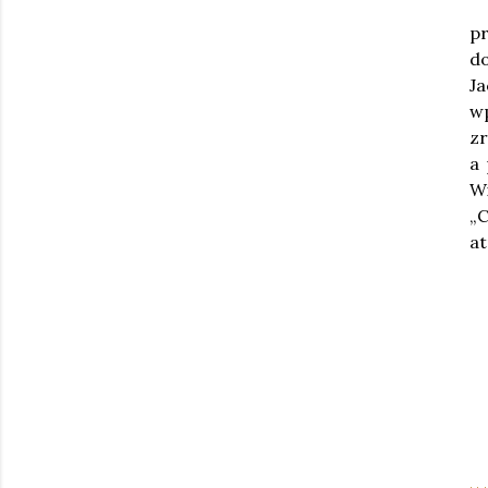
p
d
Ja
w
zr
a 
W
„C
at