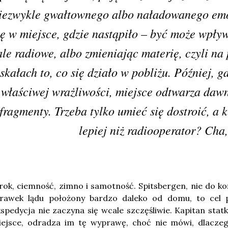
iezwykle gwałtownego albo naładowanego emo
ię w miejsce, gdzie nastąpiło – być może wpływ
ale radiowe, albo zmieniając materię, czyli na
skałach to, co się działo w pobliżu. Później, g
właściwej wrażliwości, miejsce odtwarza dawn
fragmenty. Trzeba tylko umieć się dostroić, a 
lepiej niż radiooperator? Cha,
ok, ciemność, zimno i samotność. Spitsbergen, nie do ko
krawek lądu położony bardzo daleko od domu, to cel 
spedycja nie zaczyna się wcale szczęśliwie. Kapitan sta
iejsce, odradza im tę wyprawę, choć nie mówi, dlacze