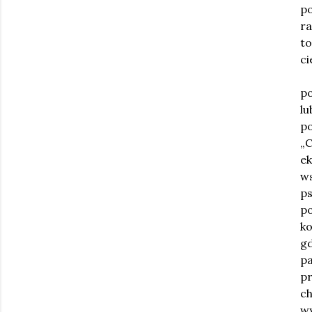
po
r
t
ci
po
lu
po
„
ek
ws
ps
po
ko
g
p
p
c
wy