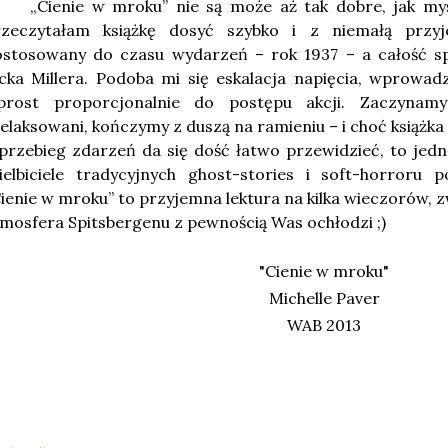
„Cienie w mroku” nie są może aż tak dobre, jak myś
rzeczytałam książkę dosyć szybko i z niemałą przyjem
ostosowany do czasu wydarzeń – rok 1937 – a całość s
cka Millera. Podoba mi się eskalacja napięcia, wprowa
prost proporcjonalnie do postępu akcji. Zaczynam
elaksowani, kończymy z duszą na ramieniu – i choć książka
przebieg zdarzeń da się dość łatwo przewidzieć, to jed
ielbiciele tradycyjnych ghost-stories i soft-horroru 
ienie w mroku” to przyjemna lektura na kilka wieczorów,
mosfera Spitsbergenu z pewnością Was ochłodzi ;)
"Cienie w mroku"
Michelle Paver
WAB 2013