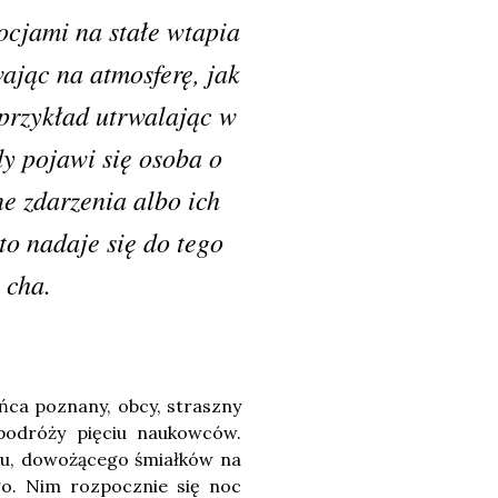
cjami na stałe wtapia
ając na atmosferę, jak
 przykład utrwalając w
dy pojawi się osoba o
e zdarzenia albo ich
kto nadaje się do tego
 cha.
ńca poznany, obcy, straszny
podróży pięciu naukowców.
tku, dowożącego śmiałków na
go. Nim rozpocznie się noc