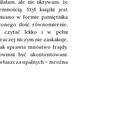
lałam, ale nie ukrywam, że
nością. Styl książki jest
pisano w formie pamiętnika
dzonego dość równomiernie,
y czytać lekko i w pełni
 raczej niczym nie zaskakuje,
nak sprawia mnóstwo frajdy.
powinni być ukontentowani.
 zwłaszcza upalnych – mroźna