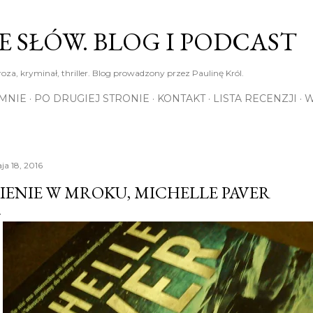
Przejdź do głównej zawartości
E SŁÓW. BLOG I PODCAST
roza, kryminał, thriller. Blog prowadzony przez Paulinę Król.
MNIE
PO DRUGIEJ STRONIE
KONTAKT
LISTA RECENZJI
W
ja 18, 2016
IENIE W MROKU, MICHELLE PAVER