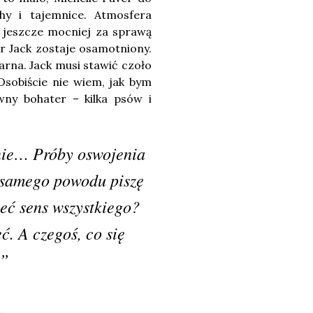
y i tajemnice. Atmosfera
ię jeszcze mocniej za sprawą
r Jack zostaje osamotniony.
arna. Jack musi stawić czoło
 Osobiście nie wiem, jak bym
wny bohater – kilka psów i
anie… Próby oswojenia
o samego powodu piszę
eć sens wszystkiego?
ć. A czegoś, co się
ć”