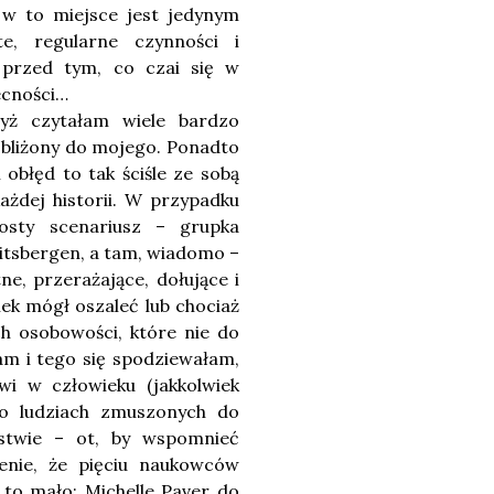
e w to miejsce jest jedynym
e, regularne czynności i
 przed tym, co czai się w
ecności…
yż czytałam wiele bardzo
t zbliżony do mojego. Ponadto
 obłęd to tak ściśle ze sobą
ażdej historii. W przypadku
osty scenariusz – grupka
tsbergen, a tam, wiadomo –
ne, przerażające, dołujące i
iek mógł oszaleć lub chociaż
ch osobowości, które nie do
am i tego się spodziewałam,
wi w człowieku (jakkolwiek
 o ludziach zmuszonych do
ystwie – ot, by wspomnieć
ienie, że pięciu naukowców
 to mało; Michelle Paver do