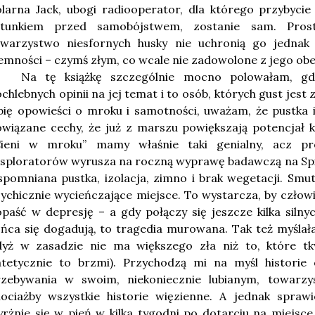
larna Jack, ubogi radiooperator, dla którego przybyci
atunkiem przed samobójstwem, zostanie sam. Prost
owarzystwo niesfornych husky nie uchronią go jednak
emności – czymś złym, co wcale nie zadowolone z jego ob
Na tę książkę szczególnie mocno polowałam, gd
chlebnych opinii na jej temat i to osób, których gust jes
bię opowieści o mroku i samotności, uważam, że pustka i
wiązane cechy, że już z marszu powiększają potencjał k
Cieni w mroku” mamy właśnie taki genialny, acz pr
sploratorów wyrusza na roczną wyprawę badawczą na Spi
pomniana pustka, izolacja, zimno i brak wegetacji. Smut
ychicznie wycieńczające miejsce. To wystarcza, by człow
paść w depresję – a gdy połączy się jeszcze kilka silny
ńca się dogadują, to tragedia murowana. Tak też myślał
dyż w zasadzie nie ma większego zła niż to, które tk
atetycznie to brzmi). Przychodzą mi na myśl historie
rzebywania w swoim, niekoniecznie lubianym, towarz
hociażby wszystkie historie więzienne. A jednak spraw
rżnie się w pień w kilka tygodni po dotarciu na miejsce