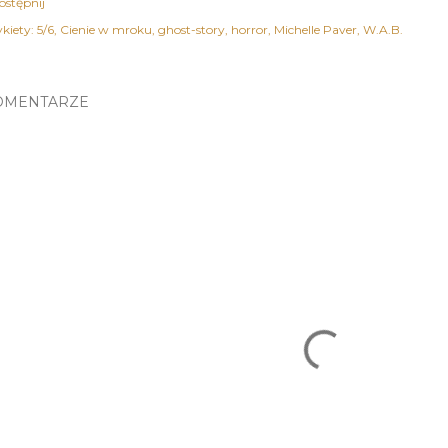
ostępnij
kiety:
5/6
Cienie w mroku
ghost-story
horror
Michelle Paver
W.A.B.
OMENTARZE