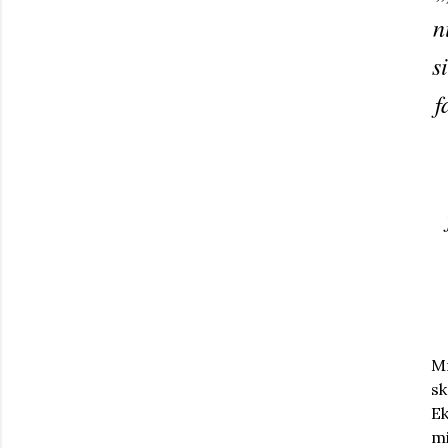
n
s
f
Mr
s
Ek
m