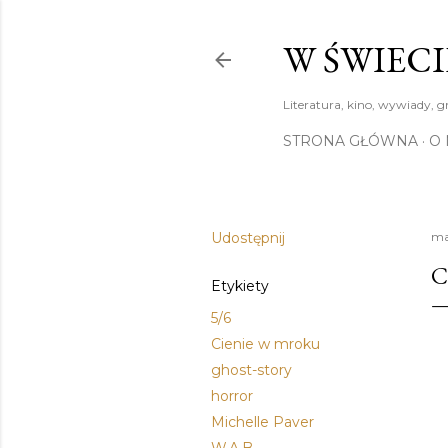
W ŚWIECI
Literatura, kino, wywiady, g
STRONA GŁÓWNA
O 
Udostępnij
ma
C
Etykiety
5/6
Cienie w mroku
ghost-story
horror
Michelle Paver