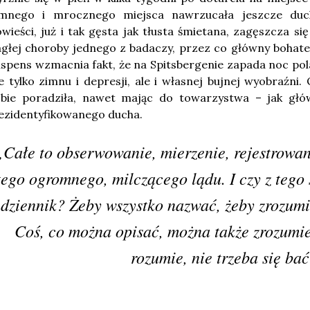
imnego i mrocznego miejsca nawrzucała jeszcze duch
wieści, już i tak gęsta jak tłusta śmietana, zagęszcza s
głej choroby jednego z badaczy, przez co główny bohate
spens wzmacnia fakt, że na Spitsbergenie zapada noc pol
e tylko zimnu i depresji, ale i własnej bujnej wyobraźni.
obie poradziła, nawet mając do towarzystwa – jak głó
ezidentyfikowanego ducha.
„Całe to obserwowanie, mierzenie, rejestrow
tego ogromnego, milczącego lądu. I czy z teg
dziennik? Żeby wszystko nazwać, żeby zrozumi
Coś, co można opisać, można także zrozumie
rozumie, nie trzeba się ba