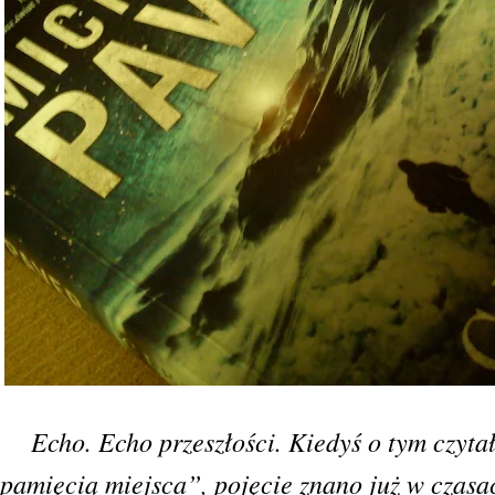
Echo. Echo przeszłości. Kiedyś o tym czyta
pamięcią miejsca”, pojęcie znano już w czasa