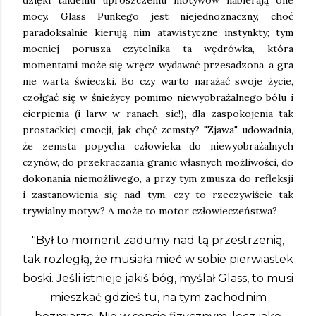
dzięki takiemu uproszczeniu motywów nabierają one
mocy. Glass Punkego jest niejednoznaczny, choć
paradoksalnie kierują nim atawistyczne instynkty; tym
mocniej porusza czytelnika ta wędrówka, która
momentami może się wręcz wydawać przesadzona, a gra
nie warta świeczki. Bo czy warto narażać swoje życie,
czołgać się w śnieżycy pomimo niewyobrażalnego bólu i
cierpienia (i larw w ranach, sic!), dla zaspokojenia tak
prostackiej emocji, jak chęć zemsty? "Zjawa" udowadnia,
że zemsta popycha człowieka do niewyobrażalnych
czynów, do przekraczania granic własnych możliwości, do
dokonania niemożliwego, a przy tym zmusza do refleksji
i zastanowienia się nad tym, czy to rzeczywiście tak
trywialny motyw? A może to motor człowieczeństwa?
"Był to moment zadumy nad tą przestrzenią,
tak rozległą, że musiała mieć w sobie pierwiastek
boski. Jeśli istnieje jakiś bóg, myślał Glass, to musi
mieszkać gdzieś tu, na tym zachodnim