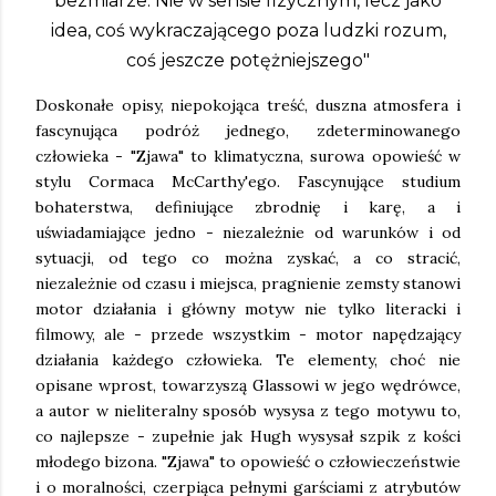
bezmiarze. Nie w sensie fizycznym, lecz jako
idea, coś wykraczającego poza ludzki rozum,
coś jeszcze potężniejszego"
Doskonałe opisy, niepokojąca treść, duszna atmosfera i
fascynująca podróż jednego, zdeterminowanego
człowieka - "Zjawa" to klimatyczna, surowa opowieść w
stylu Cormaca McCarthy'ego. Fascynujące studium
bohaterstwa, definiujące zbrodnię i karę, a i
uświadamiające jedno - niezależnie od warunków i od
sytuacji, od tego co można zyskać, a co stracić,
niezależnie od czasu i miejsca, pragnienie zemsty stanowi
motor działania i główny motyw nie tylko literacki i
filmowy, ale - przede wszystkim - motor napędzający
działania każdego człowieka. Te elementy, choć nie
opisane wprost, towarzyszą Glassowi w jego wędrówce,
a autor w nieliteralny sposób wysysa z tego motywu to,
co najlepsze - zupełnie jak Hugh wysysał szpik z kości
młodego bizona. "Zjawa" to opowieść o człowieczeństwie
i o moralności, czerpiąca pełnymi garściami z atrybutów