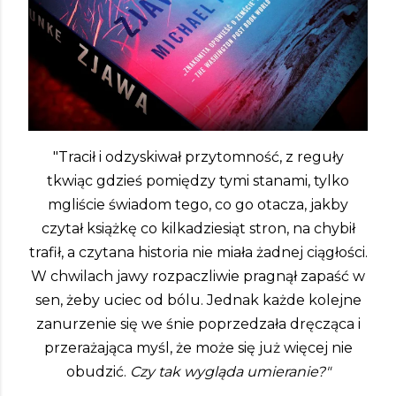
"Tracił i odzyskiwał przytomność, z reguły
tkwiąc gdzieś pomiędzy tymi stanami, tylko
mgliście świadom tego, co go otacza, jakby
czytał książkę co kilkadziesiąt stron, na chybił
trafił, a czytana historia nie miała żadnej ciągłości.
W chwilach jawy rozpaczliwie pragnął zapaść w
sen, żeby uciec od bólu. Jednak każde kolejne
zanurzenie się we śnie poprzedzała dręcząca i
przerażająca myśl, że może się już więcej nie
obudzić.
Czy tak wygląda umieranie?"