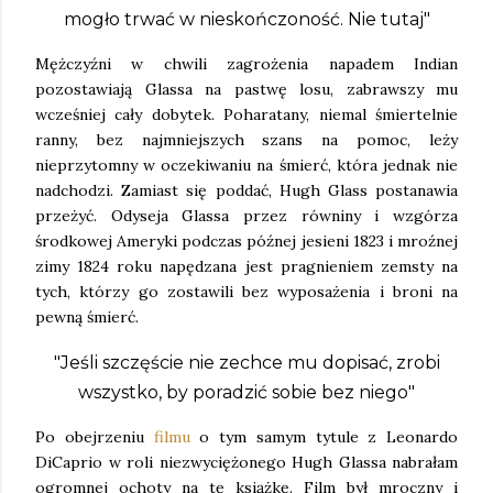
mogło trwać w nieskończoność. Nie tutaj"
Mężczyźni w chwili zagrożenia napadem Indian
pozostawiają Glassa na pastwę losu, zabrawszy mu
wcześniej cały dobytek. Poharatany, niemal śmiertelnie
ranny, bez najmniejszych szans na pomoc, leży
nieprzytomny w oczekiwaniu na śmierć, która jednak nie
nadchodzi. Zamiast się poddać, Hugh Glass postanawia
przeżyć. Odyseja Glassa przez równiny i wzgórza
środkowej Ameryki podczas późnej jesieni 1823 i mroźnej
zimy 1824 roku napędzana jest pragnieniem zemsty na
tych, którzy go zostawili bez wyposażenia i broni na
pewną śmierć.
"Jeśli szczęście nie zechce mu dopisać, zrobi
wszystko, by poradzić sobie bez niego"
Po obejrzeniu
filmu
o tym samym tytule z Leonardo
DiCaprio w roli niezwyciężonego Hugh Glassa nabrałam
ogromnej ochoty na tę książkę. Film był mroczny i