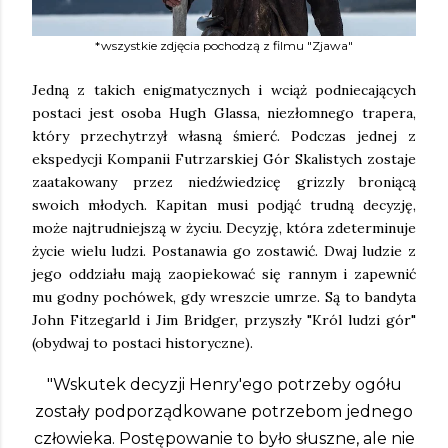
*wszystkie zdjęcia pochodzą z filmu "Zjawa"
Jedną z takich enigmatycznych i wciąż podniecających
postaci jest osoba Hugh Glassa, niezłomnego trapera,
który przechytrzył własną śmierć. Podczas jednej z
ekspedycji Kompanii Futrzarskiej Gór Skalistych zostaje
zaatakowany przez niedźwiedzicę grizzly broniącą
swoich młodych. Kapitan musi podjąć trudną decyzję,
może najtrudniejszą w życiu. Decyzję, która zdeterminuje
życie wielu ludzi. Postanawia go zostawić. Dwaj ludzie z
jego oddziału mają zaopiekować się rannym i zapewnić
mu godny pochówek, gdy wreszcie umrze. Są to bandyta
John Fitzegarld i Jim Bridger, przyszły "Król ludzi gór"
(obydwaj to postaci historyczne).
"Wskutek decyzji Henry'ego potrzeby ogółu
zostały podporządkowane potrzebom jednego
człowieka. Postępowanie to było słuszne, ale nie