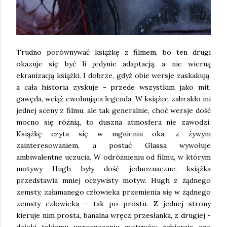
Trudno porównywać książkę z filmem, bo ten drugi
okazuje się być li jedynie adaptacją, a nie wierną
ekranizacją książki. I dobrze, gdyż obie wersje zaskakują,
a cała historia zyskuje - przede wszystkim jako mit,
gawęda, wciąż ewoluująca legenda. W książce zabrakło mi
jednej sceny z filmu, ale tak generalnie, choć wersje dość
mocno się różnią, to duszna atmosfera nie zawodzi.
Książkę czyta się w mgnieniu oka, z żywym
zainteresowaniem, a postać Glassa wywołuje
ambiwalentne uczucia. W odróżnieniu od filmu, w którym
motywy Hugh były dość jednoznaczne, książka
przedstawia mniej oczywisty motyw. Hugh z żądnego
zemsty, załamanego człowieka przemienia się w żądnego
zemsty człowieka - tak po prostu. Z jednej strony
kieruje nim prosta, banalna wręcz przesłanka, z drugiej -