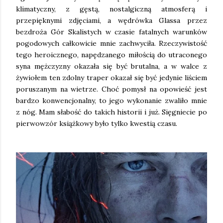
klimatyczny, z gęstą, nostalgiczną atmosferą i
przepięknymi zdjęciami, a wędrówka Glassa przez
bezdroża Gór Skalistych w czasie fatalnych warunków
pogodowych całkowicie mnie zachwyciła. Rzeczywistość
tego heroicznego, napędzanego miłością do utraconego
syna mężczyzny okazała się być brutalna, a w walce z
żywiołem ten zdolny traper okazał się być jedynie liściem
poruszanym na wietrze. Choć pomysł na opowieść jest
bardzo konwencjonalny, to jego wykonanie zwaliło mnie
z nóg. Mam słabość do takich historii i już. Sięgniecie po
pierwowzór książkowy było tylko kwestią czasu.