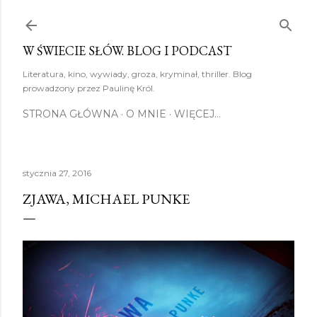
Przejdź do głównej zawartości
W ŚWIECIE SŁÓW. BLOG I PODCAST
Literatura, kino, wywiady, groza, kryminał, thriller. Blog
prowadzony przez Paulinę Król.
STRONA GŁÓWNA
O MNIE
WIĘCEJ…
stycznia 27, 2016
ZJAWA, MICHAEL PUNKE