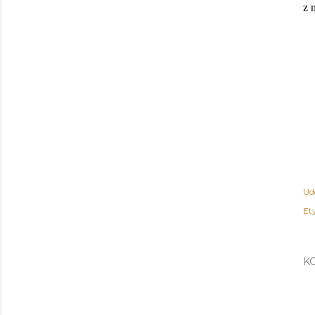
z 
Ud
Ety
K