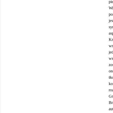
pi
Wi
po
je
sy
as
Kr
wr
je
ws
zo
on
tł
ko
ro
Gr
Br
au