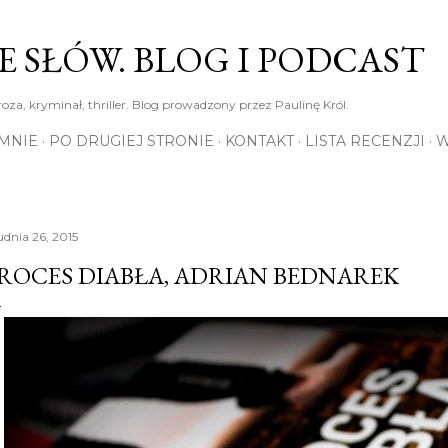
Przejdź do głównej zawartości
E SŁÓW. BLOG I PODCAST
roza, kryminał, thriller. Blog prowadzony przez Paulinę Król.
MNIE
PO DRUGIEJ STRONIE
KONTAKT
LISTA RECENZJI
W
udnia 26, 2015
ROCES DIABŁA, ADRIAN BEDNAREK