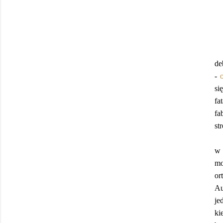
de
-
si
fa
fa
st
w 
mo
or
Au
je
ki