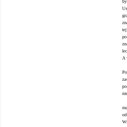
by
Us
gr
zn
te
po
zn
le
A 
Po
za
po
ni
ma
od
Ws