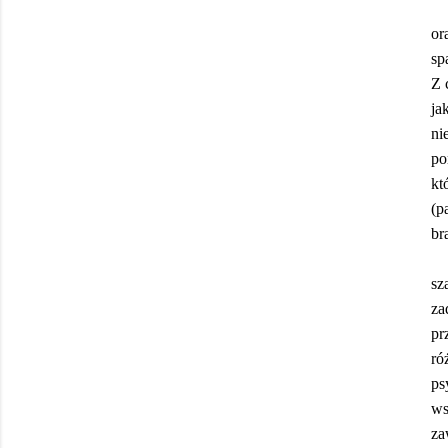
or
sp
Z 
ja
ni
po
kt
(p
br
sz
za
pr
ró
ps
ws
za