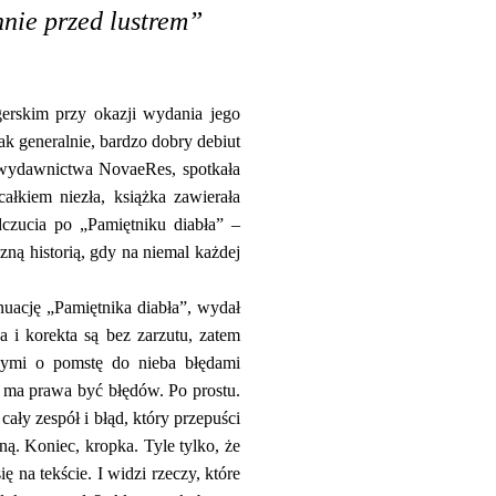
nnie przed lustrem”
erskim przy okazji wydania jego
tak generalnie, bardzo dobry debiut
 wydawnictwa NovaeRes, spotkała
ałkiem niezła, książka zawierała
dczucia po „Pamiętniku diabła” –
zną historią, gdy na niemal każdej
uację „Pamiętnika diabła”, wydał
 korekta są bez zarzutu, zatem
ącymi o pomstę do nieba błędami
 ma prawa być błędów. Po prostu.
ały zespół i błąd, który przepuści
ą. Koniec, kropka. Tyle tylko, że
ę na tekście. I widzi rzeczy, które