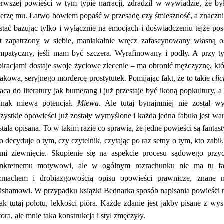
erwszej powieści w tym typie narracji, zdradził w wywiadzie, że by
erzę mu. Łatwo bowiem popaść w przesadę czy śmieszność, a znaczn
stać bazując tylko i wyłącznie na emocjach i doświadczeniu tejże post
st zapatrzony w siebie, maniakalnie wręcz zafascynowany własną o
mpatyczny, jeśli mam być szczera. Wyrafinowany i podły. A przy t
piracjami dostaje swoje życiowe zlecenie – ma obronić mężczyznę, k
akowa, seryjnego mordercę prostytutek. Pomijając fakt, że to takie
cli
aca do literatury jak bumerang i już przestaje być ikoną popkultury, a
dnak miewa potencjał.
Miewa
. Ale tutaj bynajmniej nie został 
zystkie opowieści już zostały wymyślone i każda jedna fabuła jest waria
stała opisana. To w takim razie co sprawia, że jedne powieści są fantast
o decyduje o tym, czy czytelnik, czytając po raz setny o tym, kto zab
umi ziewnięcie. Skupienie się na aspekcie procesu sądowego przyd
nkretnemu motywowi, ale w ogólnym rozrachunku nie ma tu fa
zmachem i drobiazgowością opisu opowieści prawnicze, znane 
ishamowi. W przypadku książki Bednarka sposób napisania powieści n
ak tutaj polotu, lekkości pióra. Każde zdanie jest jakby pisane z wy
tora, ale mnie taka konstrukcja i styl zmęczyły.