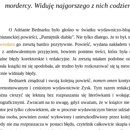
mordercy. Widuję najgorszego z nich codzie
O Adrianie Bednarku było głośno w światku wydawniczo-blog
biutanckiej powieści, „Pamiętnik diabła”. Nie tylko dlatego, że to był, 
oceniłam
go zresztą bardzo pozytywnie. Powieść, wydana nakładem
ę z ambiwalentnym przyjęciem, bowiem pomimo treści, która była c
talne błędy korektorskie i redakcyjne. Ja zresztą miałam podobne o
buła książki mi się spodobała, ale trudno było rozkoszować się tą mroc
ronie widniały błędy.
Bednarek zmądrzał i swoją kolejną powieść,
nomen omen
kontyn
renomowanym i cenionym wydawnictwie Zysk. Tym razem redakcja i
żna cieszyć się lekturą bez rozpraszania się literówkami i wołaj
tograficznymi. Zwracam na to uwagę, gdyż uważam, że w książce nie
tor jest tylko człowiekiem, ale w procesie wydawniczym bierze udział c
dna osoba, powinien zostać wyłowiony i unieszkodliwiony przez kolejn
edy nie ma rozpraszacza w postaci błędu, czytelnik całkowicie skupia si