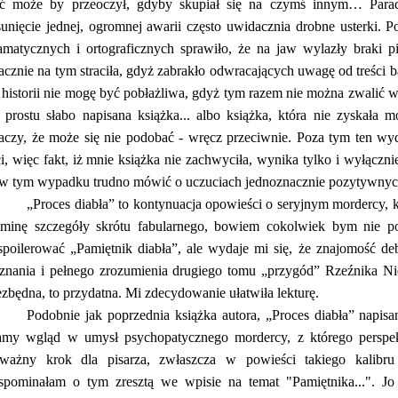
ć może by przeoczył, gdyby skupiał się na czymś innym… Parad
unięcie jednej, ogromnej awarii często uwidacznia drobne usterki. P
amatycznych i ortograficznych sprawiło, że na jaw wylazły braki pis
acznie na tym straciła, gdyż zabrakło odwracających uwagę od treści ba
j historii nie mogę być pobłażliwa, gdyż tym razem nie można zwalić w
 prostu słabo napisana książka... albo książka, która nie zyskała 
aczy, że może się nie podobać - wręcz przeciwnie. Poza tym ten wyd
ci, więc fakt, iż mnie książka nie zachwyciła, wynika tylko i wyłącz
w tym wypadku trudno mówić o uczuciach jednoznacznie pozytywny
„Proces diabła” to kontynuacja opowieści o seryjnym mordercy, kt
minę szczegóły skrótu fabularnego, bowiem cokolwiek bym nie po
spoilerować „Pamiętnik diabła”, ale wydaje mi się, że znajomość deb
znania i pełnego zrozumienia drugiego tomu „przygód” Rzeźnika Nie
ezbędna, to przydatna. Mi zdecydowanie ułatwiła lekturę.
Podobnie jak poprzednia książka autora, „Proces diabła” napisa
my wgląd w umysł psychopatycznego mordercy, z którego perspe
ważny krok dla pisarza, zwłaszcza w powieści takiego kalibru 
pominałam o tym zresztą we wpisie na temat "Pamiętnika...". Jo