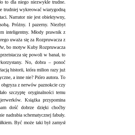
ło to dla niego niezwykle trudne.
ie trudniej wykreować wiarygodną
aci. Narrator nie jest obiektywny,
sobą. Próżny. I pazerny. Niezbyt
ym inteligentny. Młody prawnik z
tórego uważa się za Rozpruwacza z
che
, bo motyw Kuby Rozpruwacza
 przeistacza się powoli w banał, to
wykorzystany. No, dobra – ponoć
cją historii, która milion razy już
yczne, a inne nie? Pióro autora. To
ił, obgryza z nerwów paznokcie czy
ało szczyptę oryginalności temu
jerwerków. Książka przypomina
nam dość dobrze dzięki choćby
ie nadrabia schematycznej fabuły.
siłkiem. Być może taki był zamysł