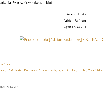
nadzieją, że powtórzy sukces debiutu.
„Proces diabła”
Adrian Bednarek
Zysk i s-ka 2015
ostępnij
kiety:
3/6
Adrian Bednarek
Proces diabła
psychothriller
thriller
Zysk i S-ka
OMENTARZE