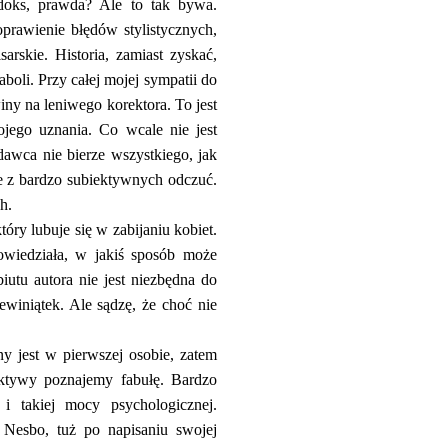
oks, prawda? Ale to tak bywa.
oprawienie błędów stylistycznych,
arskie. Historia, zamiast zyskać,
boli. Przy całej mojej sympatii do
iny na leniwego korektora. To jest
mojego uznania. Co wcale nie jest
awca nie bierze wszystkiego, jak
nie z bardzo subiektywnych odczuć.
ch.
óry lubuje się w zabijaniu kobiet.
wiedziała, w jakiś sposób może
iutu autora nie jest niezbędna do
winiątek. Ale sądzę, że choć nie
ny jest w pierwszej osobie, zatem
ktywy poznajemy fabułę. Bardzo
i takiej mocy psychologicznej.
 Nesbo, tuż po napisaniu swojej