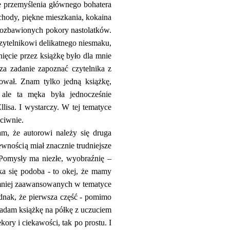
ce przemyślenia głównego bohatera
ochody, piękne mieszkania, kokaina
i pozbawionych pokory nastolatków.
zytelnikowi delikatnego niesmaku,
ięcie przez książkę było dla mnie
za zadanie zapoznać czytelnika z
ował. Znam tylko jedną książkę,
 ale ta męka była jednocześnie
llisa. I wystarczy. W tej tematyce
ciwnie.
am, że autorowi należy się druga
wnością miał znacznie trudniejsze
 Pomysły ma niezłe, wyobraźnię –
żka się podoba - to okej, że mamy
w mniej zaawansowanych w tematyce
ednak, że pierwsza część - pomimo
kładam książkę na półkę z uczuciem
ory i ciekawości, tak po prostu. I