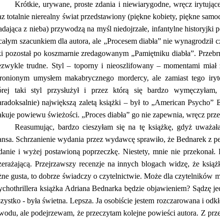
Krótkie, urywane, proste zdania i niewiarygodne, wręcz irytują
az totalnie nierealny świat przedstawiony (piękne kobiety, piękne sam
adająca z nieba) przywodzą na myśl niedojrzałe, infantylne historyjk
całym szacunkiem dla autora, ale „Procesem diabła” nie wynagrodził c
ki pozostał po koszmarnie zredagowanym „Pamiętniku diabła”. Przebrn
ezwykle trudne. Styl – toporny i nieoszlifowany – momentami miał 
ronionym umysłem makabrycznego mordercy, ale zamiast tego iryt
órej taki styl przysłużył i przez którą się bardzo wymęczyłam,
aradoksalnie) największą zaletą książki – był to „American Psycho” E
akuje powiewu świeżości. „Proces diabła” go nie zapewnia, wręcz prze
Reasumując, bardzo cieszyłam się na tę książkę, gdyż uważał
ansa. Schrzanienie wydania przez wydawcę sprawiło, że Bednarek z pe
danie i wyżej postawioną poprzeczkę. Niestety, mnie nie przekonał.
zerażającą. Przejrzawszy recenzje na innych blogach widzę, że ksią
żne gusta, to dobrze świadczy o czytelnictwie. Może dla czytelnikó
ychothrillera książka Adriana Bednarka będzie objawieniem? Sądzę j
zystko - była świetna. Lepsza. Ja osobiście jestem rozczarowana i od
wodu, ale podejrzewam, że przeczytam kolejne powieści autora. Z przek