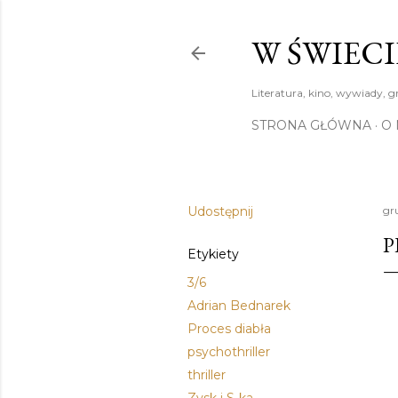
W ŚWIECI
Literatura, kino, wywiady, g
STRONA GŁÓWNA
O 
Udostępnij
gr
P
Etykiety
3/6
Adrian Bednarek
Proces diabła
psychothriller
thriller