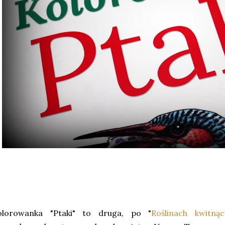
olorowanka "Ptaki" to druga, po "
Roślinach kwitnąc