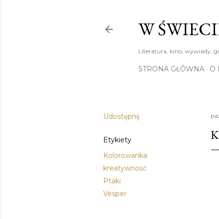
W ŚWIECI
Literatura, kino, wywiady, g
STRONA GŁÓWNA
O 
Udostępnij
pa
K
Etykiety
Kolorowanka
kreatywność
Ptaki
Vesper