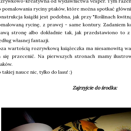
ozrywkowo-kreatywna od wydawnictwa Vesper. Tym razem
 pomalowania ryciny ptaków, które można spotkać głównie
nstrukcja książki jest podobna, jak przy "Roślinach kwit
omalowaną rycinę, z prawej - same kontury. Zadaniem 
awą stronę albo dokładnie tak, jak przedstawiono to z 
dług własnej fantazji.
za wartością rozrywkową książeczka ma niesamowitą war
a się przecenić. Na pierwszych stronach mamy ilustro
taków.
 takiej nauce nic, tylko do lasu! :)
Zajrzyjcie do środka: