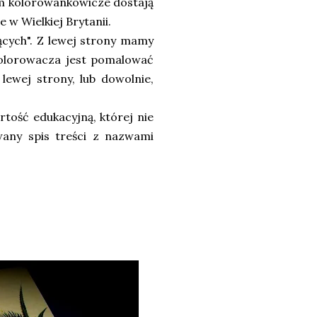
 kolorowankowicze dostają
 w Wielkiej Brytanii.
nących". Z lewej strony mamy
kolorowacza jest pomalować
lewej strony, lub dowolnie,
tość edukacyjną, której nie
wany spis treści z nazwami