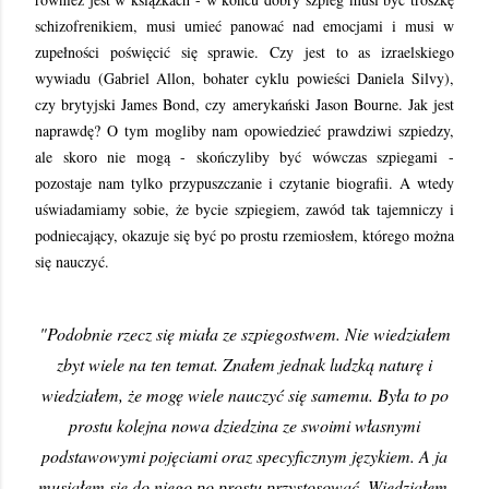
schizofrenikiem, musi umieć panować nad emocjami i musi w
zupełności poświęcić się sprawie. Czy jest to as izraelskiego
wywiadu (Gabriel Allon, bohater cyklu powieści Daniela Silvy),
czy brytyjski James Bond, czy amerykański Jason Bourne. Jak jest
naprawdę? O tym mogliby nam opowiedzieć prawdziwi szpiedzy,
ale skoro nie mogą - skończyliby być wówczas szpiegami -
pozostaje nam tylko przypuszczanie i czytanie biografii. A wtedy
uświadamiamy sobie, że bycie szpiegiem, zawód tak tajemniczy i
podniecający, okazuje się być po prostu rzemiosłem, którego można
się nauczyć.
"Podobnie rzecz się miała ze szpiegostwem. Nie wiedziałem
zbyt wiele na ten temat. Znałem jednak ludzką naturę i
wiedziałem, że mogę wiele nauczyć się samemu. Była to po
prostu kolejna nowa dziedzina ze swoimi własnymi
podstawowymi pojęciami oraz specyficznym językiem. A ja
musiałem się do niego po prostu przystosować. Wiedziałem,