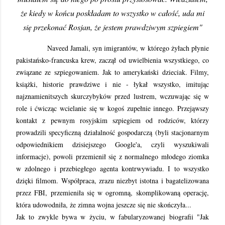
że kiedy w końcu poskładam to wszystko w całość, uda mi
się przekonać Rosjan, że jestem prawdziwym szpiegiem"
Naveed Jamali, syn imigrantów, w którego żyłach płynie
pakistańsko-francuska krew, zaczął od uwielbienia wszystkiego, co
związane ze szpiegowaniem. Jak to amerykański dzieciak. Filmy,
książki, historie prawdziwe i nie - łykał wszystko, imitując
najznamienitszych skurczybyków przed lustrem, wczuwając się w
role i ćwicząc wcielanie się w kogoś zupełnie innego. Przejąwszy
kontakt z pewnym rosyjskim szpiegiem od rodziców, którzy
prowadzili specyficzną działalność gospodarczą (byli stacjonarnym
odpowiednikiem dzisiejszego Google'a, czyli wyszukiwali
informacje), powoli przemienił się z normalnego młodego ziomka
w zdolnego i przebiegłego agenta kontrwywiadu. I to wszystko
dzięki filmom. Współpraca, zrazu niezbyt istotna i bagatelizowana
przez FBI, przemieniła się w ogromną, skomplikowaną operację,
która udowodniła, że zimna wojna jeszcze się nie skończyła...
Jak to zwykle bywa w życiu, w fabularyzowanej biografii "Jak