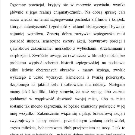
Ogromny potencjał, kryjący się w motywie wywiadu, wynika
głównie z jego realnej enigmatyczności. Na dobrą sprawę cała
nasza wiedza na temat szpiegowania pochodzi z filmów i książek,
których autentyczność i zgodność z faktami historycznymi bywa co
najmniej wątpliwa. Zresztą dobra rozrywka szpiegowska musi
posiadać suspens, sensacyjne zwroty akcji, brawurowe pościgi i
zjawiskowe zakończenie, nierzadko z wybuchami, strzelaninami i
eksplozjami. Zwróćcie uwagę, że (zwłaszcza w filmach) można bez
problemu wypisać schemat historii szpiegowskiej na podstawie
kilku ledwie obejrzanych obrazów - mamy szpiega, zwykle
wyzutego z uczuć wyższych, kameleona z twarzą pokerzysty,
skupionego na jakimś celu i całkowicie mu oddany. Następnie
mamy jakiś konflikt, który sprawia, że nasz szpieg albo zacznie
poddawać w wątpliwość słuszność swojej misji, albo ta misja
zostanie tak mocno zagrożona, że będzie zmuszony poświęcić w jej
imię wszystko. Zakończenie wiąże się z jakąś brawurową akcją i
zwyczajowym happy endem, przeplatanym zmianą osobowości,
często miłością, bohaterstwem i/lub przejrzeniem na oczy. I tak to
również jest w książkach - w końcu dobry szpieg musi być troszkę