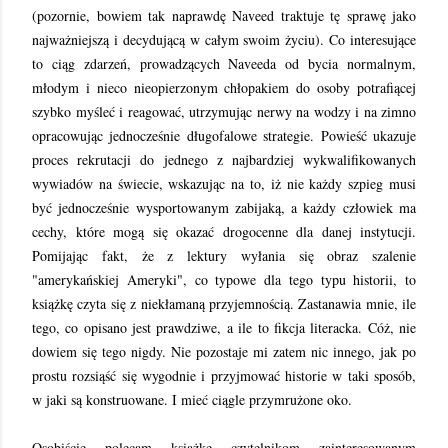
(pozornie, bowiem tak naprawdę Naveed traktuje tę sprawę jako
najważniejszą i decydującą w całym swoim życiu). Co interesujące
to ciąg zdarzeń, prowadzących Naveeda od bycia normalnym,
młodym i nieco nieopierzonym chłopakiem do osoby potrafiącej
szybko myśleć i reagować, utrzymując nerwy na wodzy i na zimno
opracowując jednocześnie długofalowe strategie. Powieść ukazuje
proces rekrutacji do jednego z najbardziej wykwalifikowanych
wywiadów na świecie, wskazując na to, iż nie każdy szpieg musi
być jednocześnie wysportowanym zabijaką, a każdy człowiek ma
cechy, które mogą się okazać drogocenne dla danej instytucji.
Pomijając fakt, że z lektury wyłania się obraz szalenie
"amerykańskiej Ameryki", co typowe dla tego typu historii, to
książkę czyta się z niekłamaną przyjemnością. Zastanawia mnie, ile
tego, co opisano jest prawdziwe, a ile to fikcja literacka. Cóż, nie
dowiem się tego nigdy. Nie pozostaje mi zatem nic innego, jak po
prostu rozsiąść się wygodnie i przyjmować historie w taki sposób,
w jaki są konstruowane. I mieć ciągle przymrużone oko.
Osobiście polecam książkę czytelnikom zainteresowanym