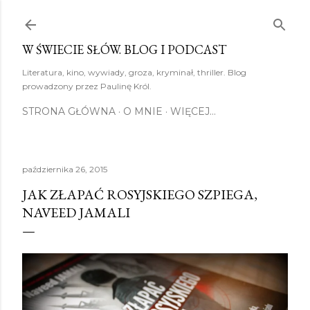
Przejdź do głównej zawartości
W ŚWIECIE SŁÓW. BLOG I PODCAST
Literatura, kino, wywiady, groza, kryminał, thriller. Blog
prowadzony przez Paulinę Król.
STRONA GŁÓWNA
O MNIE
WIĘCEJ…
października 26, 2015
JAK ZŁAPAĆ ROSYJSKIEGO SZPIEGA,
NAVEED JAMALI