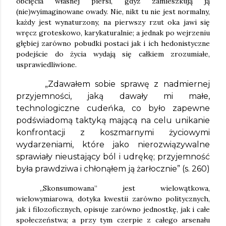
obcięcia własnej piersi, gdyż zamieszkują ją
(nie)wyimaginowane owady. Nie, nikt tu nie jest normalny,
każdy jest wynaturzony, na pierwszy rzut oka jawi się
wręcz groteskowo, karykaturalnie; a jednak po wejrzeniu
głębiej zarówno pobudki postaci jak i ich hedonistyczne
podejście do życia wydają się całkiem zrozumiałe,
usprawiedliwione.
„Zdawałem sobie sprawę z nadmiernej
przyjemności, jaką dawały mi małe,
technologiczne cudeńka, co było zapewne
podświadomą taktyką mającą na celu unikanie
konfrontacji z koszmarnymi życiowymi
wydarzeniami, które jako nierozwiązywalne
sprawiały nieustający ból i udrękę; przyjemność
była prawdziwa i chłonąłem ją żarłocznie” (s. 260)
„Skonsumowana” jest wielowątkowa,
wielowymiarowa, dotyka kwestii zarówno politycznych,
jak i filozoficznych, opisuje zarówno jednostkę, jak i całe
społeczeństwa; a przy tym czerpie z całego arsenału