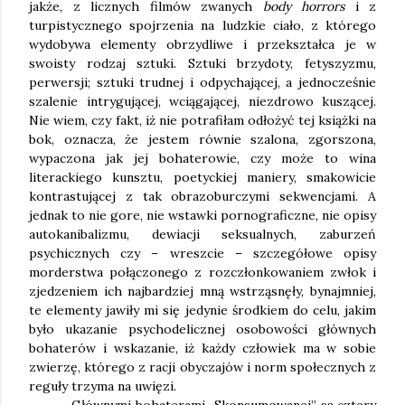
jakże, z licznych filmów zwanych
body horrors
i z
turpistycznego spojrzenia na ludzkie ciało, z którego
wydobywa elementy obrzydliwe i przekształca je w
swoisty rodzaj sztuki. Sztuki brzydoty, fetyszyzmu,
perwersji; sztuki trudnej i odpychającej, a jednocześnie
szalenie intrygującej, wciągającej, niezdrowo kuszącej.
Nie wiem, czy fakt, iż nie potrafiłam odłożyć tej książki na
bok, oznacza, że jestem równie szalona, zgorszona,
wypaczona jak jej bohaterowie, czy może to wina
literackiego kunsztu, poetyckiej maniery, smakowicie
kontrastującej z tak obrazoburczymi sekwencjami. A
jednak to nie gore, nie wstawki pornograficzne, nie opisy
autokanibalizmu, dewiacji seksualnych, zaburzeń
psychicznych czy – wreszcie – szczegółowe opisy
morderstwa połączonego z rozczłonkowaniem zwłok i
zjedzeniem ich najbardziej mną wstrząsnęły, bynajmniej,
te elementy jawiły mi się jedynie środkiem do celu, jakim
było ukazanie psychodelicznej osobowości głównych
bohaterów i wskazanie, iż każdy człowiek ma w sobie
zwierzę, którego z racji obyczajów i norm społecznych z
reguły trzyma na uwięzi.
Głównymi bohaterami „Skonsumowanej” są cztery