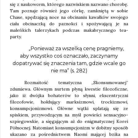
się z naukowcem, którego nazwiskiem nazwano chorobę.
Tam poznaje również jego córkę, zamkniętą w sobie
Chase, spędzającą noce na obcinaniu kawałków swojego
ciała obcinaczką do paznokci i spożywającą je na
maleńkich talerzykach podczas makabrycznego tea-
party.
„Ponieważ za wszelką cenę pragniemy,
aby wszystko coś oznaczało, zaczynamy
dopatrywać się znaczenia tam, gdzie wcale go
nie ma” (s. 282)
Rozmaitość tematyczna „Skonsumowanej”
zdumiewa. Głównym nurtem płyną kwestie filozoficzne,
jako iż dwójka bohaterów to słynni, ekscentryczni
filozofowie, hołdujący marksizmowi, trockizmowi,
konsumpcjonizmowi. Główne wątki splatają się ze
spiskiem, przywodzącym na myśl powieści sensacyjno-
szpiegowskie, a sięgającym aż do enigmatycznej Korei
Północnej. Natomiast konsumpcjonizm w dobitny sposób
ukazano za pośrednictwem Naomi mającej bzika na