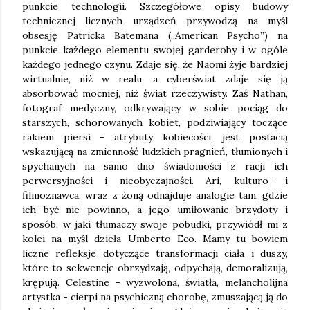
punkcie technologii. Szczegółowe opisy budowy
technicznej licznych urządzeń przywodzą na myśl
obsesję Patricka Batemana („American Psycho”) na
punkcie każdego elementu swojej garderoby i w ogóle
każdego jednego czynu. Zdaje się, że Naomi żyje bardziej
wirtualnie, niż w realu, a cyberświat zdaje się ją
absorbować mocniej, niż świat rzeczywisty. Zaś Nathan,
fotograf medyczny, odkrywający w sobie pociąg do
starszych, schorowanych kobiet, podziwiający toczące
rakiem piersi - atrybuty kobiecości, jest postacią
wskazującą na zmienność ludzkich pragnień, tłumionych i
spychanych na samo dno świadomości z racji ich
perwersyjności i nieobyczajności. Ari, kulturo- i
filmoznawca, wraz z żoną odnajduje analogie tam, gdzie
ich być nie powinno, a jego umiłowanie brzydoty i
sposób, w jaki tłumaczy swoje pobudki, przywiódł mi z
kolei na myśl dzieła Umberto Eco. Mamy tu bowiem
liczne refleksje dotyczące transformacji ciała i duszy,
które to sekwencje obrzydzają, odpychają, demoralizują,
krępują. Celestine - wyzwolona, światła, melancholijna
artystka - cierpi na psychiczną chorobę, zmuszającą ją do