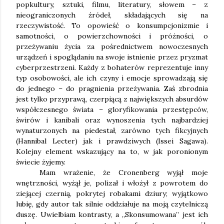
popkultury, sztuki, filmu, literatury, słowem – z
nieograniczonych źródeł, składających się na
rzeczywistość. To opowieść o konsumpcjonizmie i
samotności, o powierzchowności i próżności, o
przeżywaniu życia za pośrednictwem nowoczesnych
urządzeń i spoglądaniu na swoje istnienie przez pryzmat
cyberprzestrzeni. Każdy z bohaterów reprezentuje inny
typ osobowości, ale ich czyny i emocje sprowadzają się
do jednego – do pragnienia przeżywania. Zaś zbrodnia
jest tylko przyprawą, czerpiącą z największych absurdów
współczesnego świata – gloryfikowania przestępców,
świrów i kanibali oraz wynoszenia tych najbardziej
wynaturzonych na piedestał, zarówno tych fikcyjnych
(Hannibal Lecter) jak i prawdziwych (Issei Sagawa).
Kolejny element wskazujący na to, w jak poronionym
świecie żyjemy.
Mam wrażenie, że Cronenberg wyjął moje
wnętrzności, wyżął je, polizał i włożył z powrotem do
ziejącej czernią, pokrytej robakami dziury; wyjątkowo
lubię, gdy autor tak silnie oddziałuje na moją czytelniczą
duszę. Uwielbiam kontrasty, a „Skonsumowana” jest ich