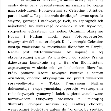
osoby, dwie pary, przedstawione na zasadzie koncepcji
nauczyciel-uczeń. Nauczycielami są Celestine i Aristide,
para filozofów. Ta podstarzała dwójka już dawno spuściła
smycze, gorsząc i zachwycając tych, co zapragnęli ich
naśladować lub uszczknąć cokolwiek z ich frywolnej,
rozpustnej egzystencji dla siebie. Uczniami okażą się
Naomi i Nathan, młoda para fotoreporterów,
fetyszystów dóbr materialnych. Kiedy szczątki Celestine
zostają znalezione w mieszkaniu filozofów w Paryżu,
Naomi jest zdeterminowana, by napisać o tej
ekscentrycznej parze. Po przybyciu do stolicy Francji
dziewczyna kontaktuje się z Henre’m Blomqvistem,
zapatrzonym w siebie młodym kochankiem filozofów,
który pomoże Naomi nawiązać kontakt z samym
Aristidem, obecnie ukrywającym się przed wymiarem
sprawiedliwości w Tokio.
Tymczasem Nathan
dokumentuje eksperymentalną operację wszczepienia
radioaktywnych tytanowych kulek w piersi zaatakowane
nowotworem. Odbywszy stosunek z umierającą
Słowenką, chłopak nabawia się rzadkiej choroby
wenerycznej. Podróżuje zatem do Toronto, by spotkać