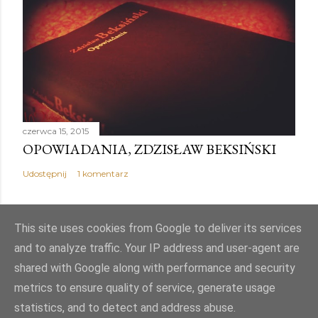
czerwca 15, 2015
OPOWIADANIA, ZDZISŁAW BEKSIŃSKI
Udostępnij
1 komentarz
This site uses cookies from Google to deliver its services
and to analyze traffic. Your IP address and user-agent are
Obsługiwane przez usługę Blogger
shared with Google along with performance and security
metrics to ensure quality of service, generate usage
Autor obrazów motywu:
Mae Burke
statistics, and to detect and address abuse.
© PJK