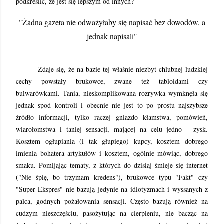
podkreślić, że jest się lepszym od innych?
"Żadna gazeta nie odważyłaby się napisać bez dowodów, a
jednak napisali"
Zdaje się, że na bazie tej właśnie niezbyt chlubnej ludzkiej
cechy powstały brukowce, zwane też tabloidami czy
bulwarówkami. Tania, nieskomplikowana rozrywka wymknęła się
jednak spod kontroli i obecnie nie jest to po prostu najszybsze
źródło informacji, tylko raczej gniazdo kłamstwa, pomówień,
wiarołomstwa i taniej sensacji, mającej na celu jedno - zysk.
Kosztem ogłupiania (i tak głupiego) kupcy, kosztem dobrego
imienia bohatera artykułów i kosztem, ogólnie mówiąc, dobrego
smaku. Pomijając tematy, z których do dzisiaj śmieje się internet
("Nie śpię, bo trzymam kredens"), brukowce typu "Fakt" czy
"Super Ekspres" nie bazują jedynie na idiotyzmach i wyssanych z
palca, godnych pożałowania sensacji. Często bazują również na
cudzym nieszczęściu, pasożytując na cierpieniu, nie bacząc na