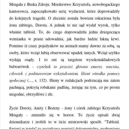
Mrugała z Buska Zdroju. Morderstwo Krzysztofa, nowobogackiego
kantorowca, zapoczątkowało serię wydarzeń, które doprowadziły
do kolejnych tragedii. O zlecenie została bowiem oskarżona była
żona zabitego, Dorota. A jednak to nie sąd wydał wyrok, tylko
właśnie tabloid. To, do czego doprowadziła jedna druzgocząca
wzmianka w prasie udowadnia, jak bardzo ludzie łakną krwi.
Pomimo iż czasy pojedynków na arenach mamy dawno za sobą, są
osoby, które wciąż lubią obserwować upadek innych. Wciąż szybko
wydają osądy. I to oni są targetem wysokonakładowych
bulwarówek -
czytelnik to przecież głównie emeryt, rencista,
człowiek z podstawowym wykształceniem, klient ośrodka pomocy
społecznej
(..., s. 132). Hieny w redakcjach podrzucają mu zatem
pachnącą, pokrytą robakami padlinę, żerując na tym, co po prostu
niegodne, obrzydliwe i złe.
Życie Doroty, Anety i Bożeny - żony i córek zabitego Krzysztofa
Mrugały - zmieniło się w horror. To życie opisali dwaj
dziennikarze i zrobili to w iście mistrzowski sposób. "Tabloid.
Śmierć w tytule" to wyjątkowa powieść dokumentalna, pozbawiona