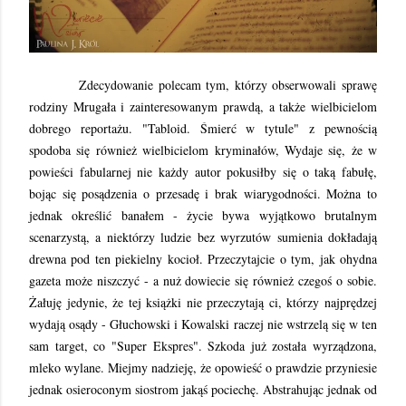
Zdecydowanie polecam tym, którzy obserwowali sprawę
rodziny Mrugała i zainteresowanym prawdą, a także wielbicielom
dobrego reportażu. "Tabloid. Śmierć w tytule" z pewnością
spodoba się również wielbicielom kryminałów, Wydaje się, że w
powieści fabularnej nie każdy autor pokusiłby się o taką fabułę,
bojąc się posądzenia o przesadę i brak wiarygodności. Można to
jednak określić banałem - życie bywa wyjątkowo brutalnym
scenarzystą, a niektórzy ludzie bez wyrzutów sumienia dokładają
drewna pod ten piekielny kocioł. Przeczytajcie o tym, jak ohydna
gazeta może niszczyć - a nuż dowiecie się również czegoś o sobie.
Żałuję jedynie, że tej książki nie przeczytają ci, którzy najprędzej
wydają osądy - Głuchowski i Kowalski raczej nie wstrzelą się w ten
sam target, co "Super Ekspres". Szkoda już została wyrządzona,
mleko wylane. Miejmy nadzieję, że opowieść o prawdzie przyniesie
jednak osieroconym siostrom jakąś pociechę. Abstrahując jednak od