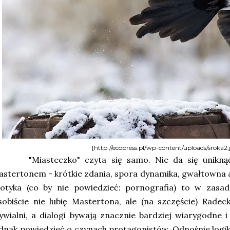
[http://ecopress.pl/wp-content/uploads/sroka2.
Miasteczko" czyta się samo. Nie da się uniknąć
stertonem - krótkie zdania, spora dynamika, gwałtowna a
rotyka (co by nie powiedzieć: pornografia) to w zasa
obiście nie lubię Mastertona, ale (na szczęście) Radeck
ywialni, a dialogi bywają znacznie bardziej wiarygodne 
dnak powiedzieć o czynach protagonistów. Odnośnie logi