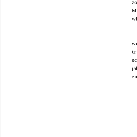
ż
Mo
wł
M
w
tr
se
ja
zu