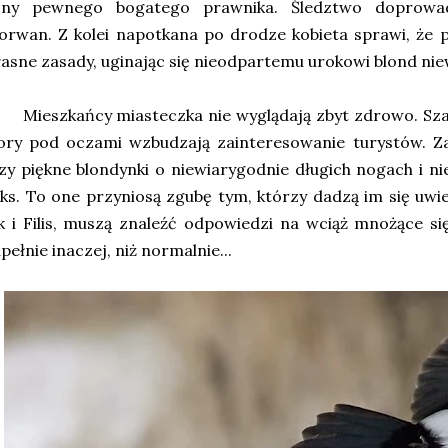
ony pewnego bogatego prawnika. Śledztwo doprowa
rwan. Z kolei napotkana po drodze kobieta sprawi, że p
asne zasady, uginając się nieodpartemu urokowi blond nie
ieszkańcy miasteczka nie wyglądają zbyt zdrowo. Szare
ory pod oczami wzbudzają zainteresowanie turystów. Z
zy piękne blondynki o niewiarygodnie długich nogach i
ks. To one przyniosą zgubę tym, którzy dadzą im się uw
k i Filis, muszą znaleźć odpowiedzi na wciąż mnożące si
pełnie inaczej, niż normalnie...