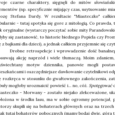
woje czarne charaktery, sięgnęli do mitów słowiański
ementów (np. specyficznie mijający czas, usytuowanie mi
rozę Stefana Dardy. W rezultacie "Miasteczko" całkie
bularnie - tutaj spotyka się gore z mitologią. Co prawda,
k oryginalne (wystarczy poczytać sobie mity Parandowskie
yby się zastanowić, to historie biednego Popiela czy Pro
ę z bajkami dla dzieci), a jednak całkiem przyjemnie się czy
robne retrospekcje i wprowadzenie dość banalnego
osuwają akcję naprzód i wiele tłumaczą. Moim zdaniem
yświechtany motyw dziennika, panowie mogli post
eszkańcami i oszczędniejsze dawkowanie czytelnikowi odp
ię rozkręca w stosunku do gwałtownego zakończenia, z
buły mogłoby urozmaicić powieść i... no, cóż.
Spotęgować
asteczko - Morwany - zostało niejako zlekceważone, uk
łożona w środku lasu, ma w sobie ogromny potencjał, p
torzy skupili się na bohaterach głównych oraz na trzech 
ak tutaj bohaterów pobocznych (mamy bodaj dwie, góra tr