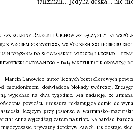
talizman... jedyna deska... nie mo
 raz kolejny Radecki i Cichowlas łączą siły, by wspól
ręcz wzorem soczystego, współczesnego horroru erot
us nawiązania do słowiańskich wierzeń i legend - tema
 niewyeksploatowanego - dają w rezultacie opowieść d
arcin Lanowicz, autor licznych bestsellerowych powieś
od pseudonimem, doświadcza blokady twórczej. Zrezyg
oną wyjechać na dwa tygodnie. Ma nadzieję, że zmiana
kończenia powieści. Broszura reklamująca domki do wy
iasteczku leżącym przy jeziorze w warmińsko-mazursk
rcin i Anna wyjeżdżają zatem na urlop. Na bardzo, bardzo d
międzyczasie prywatny detektyw Paweł Filis dostaje zlec