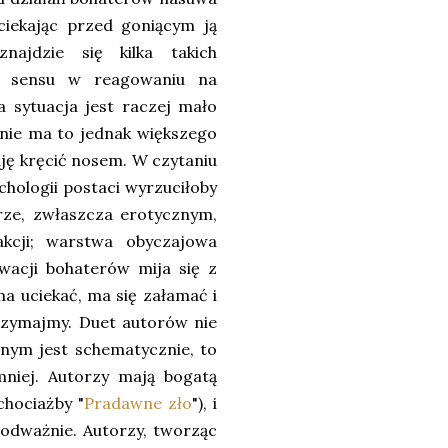
uciekając przed goniącym ją
ajdzie się kilka takich
o sensu w reagowaniu na
a sytuacja jest raczej mało
nie ma to jednak większego
aję kręcić nosem. W czytaniu
ychologii postaci wyrzuciłoby
rze, zwłaszcza erotycznym,
kcji; warstwa obyczajowa
acji bohaterów mija się z
ma uciekać, ma się załamać i
trzymajmy. Duet autorów nie
nym jest schematycznie, to
mniej. Autorzy mają bogatą
chociażby "
Pradawne zło
"), i
 odważnie. Autorzy, tworząc