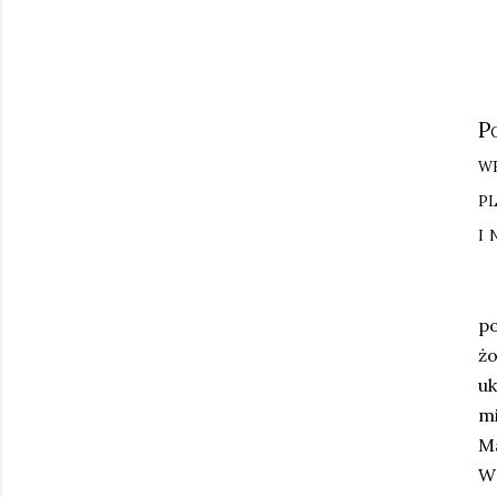
Po
w
pl
i
M
p
ż
u
m
Ma
W 