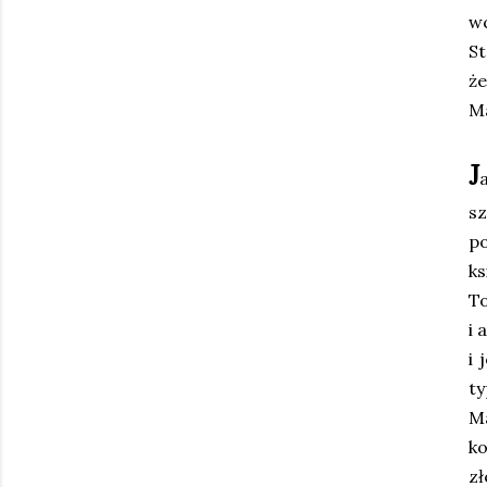
w
St
że
Ma
J
s
p
ks
To
i 
i 
ty
M
k
zł