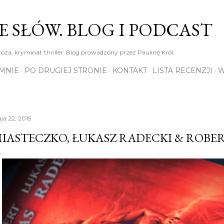
Przejdź do głównej zawartości
E SŁÓW. BLOG I PODCAST
roza, kryminał, thriller. Blog prowadzony przez Paulinę Król.
MNIE
PO DRUGIEJ STRONIE
KONTAKT
LISTA RECENZJI
W
ja 22, 2015
IASTECZKO, ŁUKASZ RADECKI & ROBE