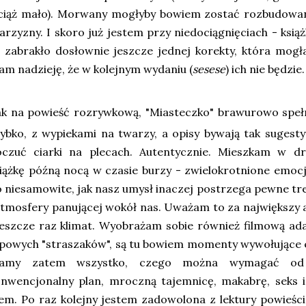
ciąż mało). Morwany mogłyby bowiem zostać rozbudowa
arzyzny. I skoro już jestem przy niedociągnięciach - książk
 zabrakło dosłownie jeszcze jednej korekty, która mogł
m nadzieję, że w kolejnym wydaniu (
sesese
) ich nie będzie.
ak na powieść rozrywkową, "Miasteczko" brawurowo spełn
zybko, z wypiekami na twarzy, a opisy bywają tak suge
oczuć ciarki na plecach. Autentycznie. Mieszkam w 
iążkę późną nocą w czasie burzy - zwielokrotnione emo
 niesamowite, jak nasz umysł inaczej postrzega pewne tre
atmosfery panującej wokół nas. Uważam to za największy at
jeszcze raz klimat. Wyobrażam sobie również filmową ada
powych "straszaków", są tu bowiem momenty wywołujące e
amy zatem wszystko, czego można wymagać od p
onwencjonalny plan, mroczną tajemnicę, makabrę, seks 
em. Po raz kolejny jestem zadowolona z lektury powieści