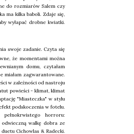
ne do rozmiarów Salem czy
a ma kilka baboli. Zdaje się,
aby wyłapać drobne kwiatki.
ia swoje zadanie. Czyta się
stywne, że momentami można
drewnianym domu, czytałam
cje miałam zagwarantowane.
ści w zależności od nastroju
ut powieści - klimat, klimat
ptację "Miasteczka" w stylu
fekt podskoczenia w fotelu.
ełnokrwistego horroru:
i odwieczną walkę dobra ze
 duetu Cichowlas & Radecki.