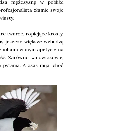
dza mężczyznę w pobliże
rofesjonalista złamie swoje
wiasty.
 twarze, ropiejące krosty,
aś jeszcze większe wzbudzą
 niepohamowanym apetycie na
ieść. Zarówno Lanowiczowie,
ę pytania. A czas mija, choć