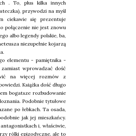
ch . To, plus kilka innych
asteczka), przywodzi na myśl
m ciekawie się prezentuje
 to połączenie nie jest znowu
go albo legendy polskie, ba,
meteusza niezupełnie kojarzą
ta.
 elementu - pamiętnika -
, zamiast wprowadzać dość
awić na więcej rozmów z
owiedzi. Książka dość długo
atem bogatsze rozbudowanie
doznania. Podobnie tytułowe
azane po łebkach. Ta osada,
odobnie jak jej mieszkańcy.
antagonistkach i, właściwie,
zy rólki epizodyczne, ale to