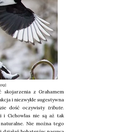
jpg]
 skojarzenia z Grahamem
kcja i niezwykle sugestywna
dzie dość oczywisty
tribute
.
i i Cichowlas nie są aż tak
i naturalne. Nie można tego
ki działań bohaterów nasuwa