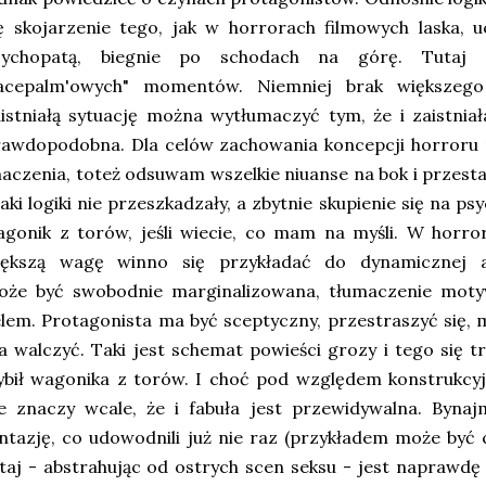
ę skojarzenie tego, jak w horrorach filmowych laska, 
sychopatą, biegnie po schodach na górę. Tutaj zn
facepalm'owych" momentów. Niemniej brak większeg
istniałą sytuację można wytłumaczyć tym, że i zaistniał
rawdopodobna. Dla celów zachowania koncepcji horroru 
aczenia, toteż odsuwam wszelkie niuanse na bok i przest
aki logiki nie przeszkadzały, a zbytnie skupienie się na ps
gonik z torów, jeśli wiecie, co mam na myśli. W horro
iększą wagę winno się przykładać do dynamicznej a
oże być swobodnie marginalizowana, tłumaczenie motyw
lem. Protagonista ma być sceptyczny, przestraszyć się, 
 walczyć. Taki jest schemat powieści grozy i tego się 
bił wagonika z torów. I choć pod względem konstrukcyj
e znaczy wcale, że i fabuła jest przewidywalna. Bynaj
ntazję, co udowodnili już nie raz (przykładem może być 
taj - abstrahując od ostrych scen seksu - jest naprawdę