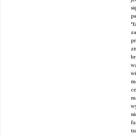
si
p
"
za
p
zn
br
wa
w
m
ce
ma
wy
ni
fa
tu