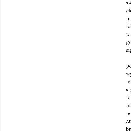
s
el
p
fa
ta
gd
si
D
p
w
mi
s
fa
mi
po
Au
br