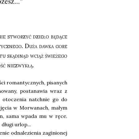
żesz..."
nie stworzyć dzieło będące
ycznego. Duża dawka gore
tu skądinąd wciąż świeżego
ość niezwykłą.
ci romantycznych, pisanych
nowany, postanawia wraz z
 otoczenia natchnie go do
najęcia w Morwanach, małym
im, sama wpada mu w ręce.
ługi urlop...
enie odnalezienia zaginionej