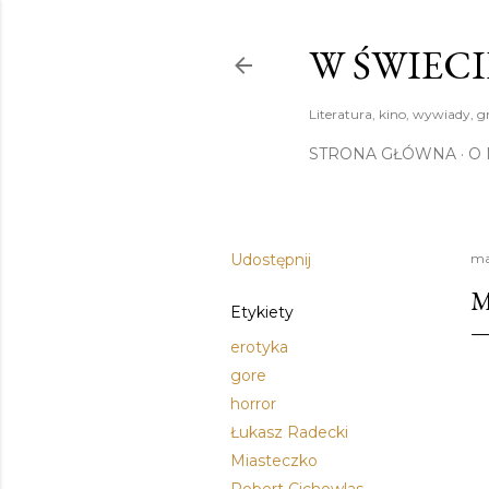
W ŚWIECI
Literatura, kino, wywiady, g
STRONA GŁÓWNA
O 
Udostępnij
ma
M
Etykiety
erotyka
gore
horror
Łukasz Radecki
Miasteczko