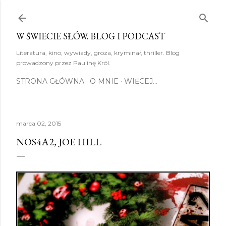
Przejdź do głównej zawartości
W ŚWIECIE SŁÓW. BLOG I PODCAST
Literatura, kino, wywiady, groza, kryminał, thriller. Blog
prowadzony przez Paulinę Król.
STRONA GŁÓWNA
O MNIE
WIĘCEJ…
marca 02, 2015
NOS4A2, JOE HILL