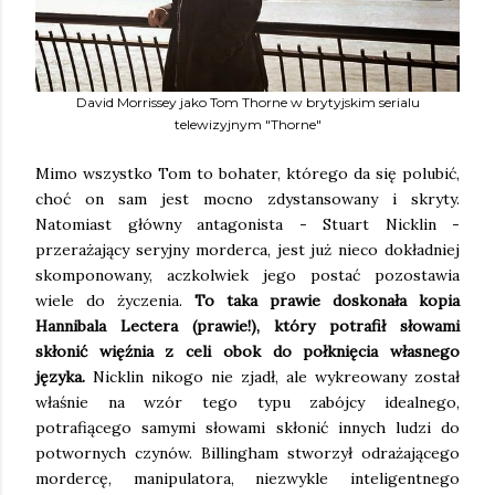
David Morrissey jako Tom Thorne w brytyjskim serialu
telewizyjnym "Thorne"
Mimo wszystko Tom to bohater, którego da się polubić,
choć on sam jest mocno zdystansowany i skryty.
Natomiast główny antagonista - Stuart Nicklin -
przerażający seryjny morderca, jest już nieco dokładniej
skomponowany, aczkolwiek jego postać pozostawia
wiele do życzenia.
To taka prawie doskonała kopia
Hannibala Lectera (prawie!), który potrafił słowami
skłonić więźnia z celi obok do połknięcia własnego
języka.
Nicklin nikogo nie zjadł, ale wykreowany został
właśnie na wzór tego typu zabójcy idealnego,
potrafiącego samymi słowami skłonić innych ludzi do
potwornych czynów. Billingham stworzył odrażającego
mordercę, manipulatora, niezwykle inteligentnego