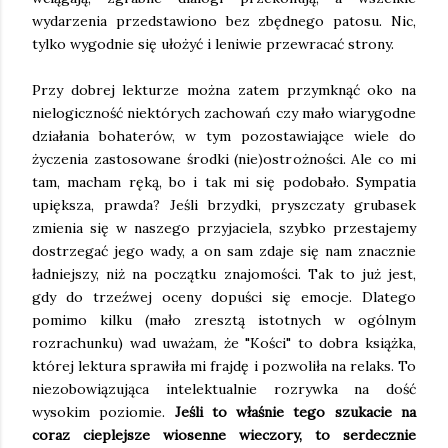
wydarzenia przedstawiono bez zbędnego patosu. Nic,
tylko wygodnie się ułożyć i leniwie przewracać strony.
Przy dobrej lekturze można zatem przymknąć oko na
nielogiczność niektórych zachowań czy mało wiarygodne
działania bohaterów, w tym pozostawiające wiele do
życzenia zastosowane środki (nie)ostrożności. Ale co mi
tam, macham ręką, bo i tak mi się podobało. Sympatia
upiększa, prawda? Jeśli brzydki, pryszczaty grubasek
zmienia się w naszego przyjaciela, szybko przestajemy
dostrzegać jego wady, a on sam zdaje się nam znacznie
ładniejszy, niż na początku znajomości. Tak to już jest,
gdy do trzeźwej oceny dopuści się emocje. Dlatego
pomimo kilku (mało zresztą istotnych w ogólnym
rozrachunku) wad uważam, że "Kości" to dobra książka,
której lektura sprawiła mi frajdę i pozwoliła na relaks. To
niezobowiązująca intelektualnie rozrywka na dość
wysokim poziomie.
Jeśli to właśnie tego szukacie na
coraz cieplejsze wiosenne wieczory, to serdecznie