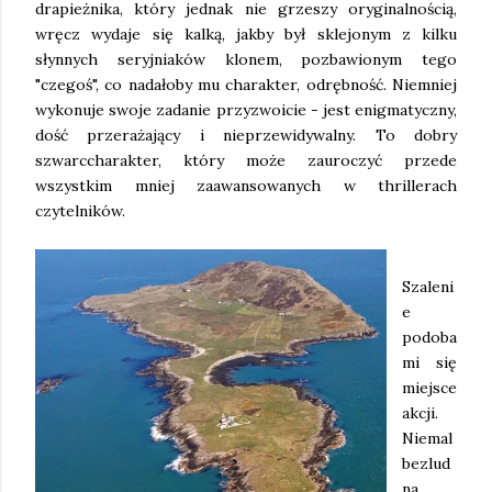
drapieżnika, który jednak nie grzeszy oryginalnością,
wręcz wydaje się kalką, jakby był sklejonym z kilku
słynnych seryjniaków klonem, pozbawionym tego
"czegoś", co nadałoby mu charakter, odrębność. Niemniej
wykonuje swoje zadanie przyzwoicie - jest enigmatyczny,
dość przerażający i nieprzewidywalny. To dobry
szwarccharakter, który może zauroczyć przede
wszystkim mniej zaawansowanych w thrillerach
czytelników.
Szaleni
e
podoba
mi się
miejsce
akcji.
Niemal
bezlud
na