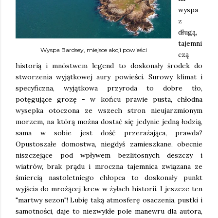
wyspa
z
długą,
tajemni
Wyspa Bardsey, miejsce akcji powieści
czą
historią i mnóstwem legend to doskonały środek do
stworzenia wyjątkowej aury powieści. Surowy klimat i
specyficzna, wyjątkowa przyroda to dobre tło,
potęgujące grozę - w końcu prawie pusta, chłodna
wysepka otoczona ze wszech stron nieujarzmionym
morzem, na którą można dostać się jedynie jedną łodzią,
sama w sobie jest dość przerażająca, prawda?
Opustoszałe domostwa, niegdyś zamieszkane, obecnie
niszczejące pod wpływem bezlitosnych deszczy i
wiatrów, brak prądu i mroczna tajemnica związana ze
śmiercią nastoletniego chłopca to doskonały punkt
wyjścia do mrożącej krew w żyłach historii. I jeszcze ten
"martwy sezon"! Lubię taką atmosferę osaczenia, pustki i
samotności, daje to niezwykłe pole manewru dla autora,