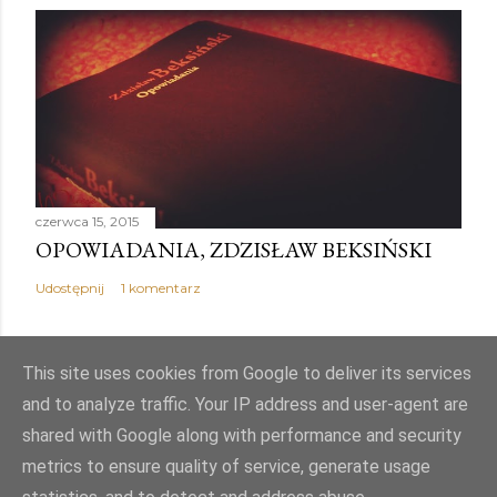
czerwca 15, 2015
OPOWIADANIA, ZDZISŁAW BEKSIŃSKI
Udostępnij
1 komentarz
This site uses cookies from Google to deliver its services
and to analyze traffic. Your IP address and user-agent are
Obsługiwane przez usługę Blogger
shared with Google along with performance and security
metrics to ensure quality of service, generate usage
Autor obrazów motywu:
Mae Burke