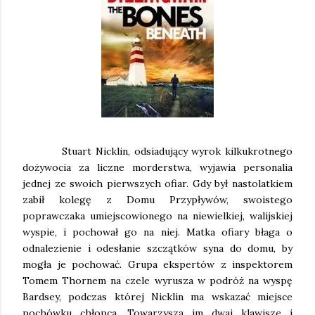
Stuart Nicklin, odsiadujący wyrok kilkukrotnego
dożywocia za liczne morderstwa, wyjawia personalia
jednej ze swoich pierwszych ofiar. Gdy był nastolatkiem
zabił kolegę z Domu Przypływów, swoistego
poprawczaka umiejscowionego na niewielkiej, walijskiej
wyspie, i pochował go na niej. Matka ofiary błaga o
odnalezienie i odesłanie szczątków syna do domu, by
mogła je pochować. Grupa ekspertów z inspektorem
Tomem Thornem na czele wyrusza w podróż na wyspę
Bardsey, podczas której Nicklin ma wskazać miejsce
pochówku chłopca. Towarzyszą im dwaj klawisze i