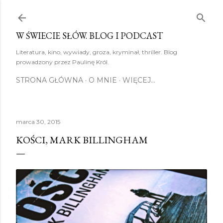
Przejdź do głównej zawartości
W ŚWIECIE SŁÓW. BLOG I PODCAST
Literatura, kino, wywiady, groza, kryminał, thriller. Blog
prowadzony przez Paulinę Król.
STRONA GŁÓWNA
O MNIE
WIĘCEJ…
marca 30, 2015
KOŚCI, MARK BILLINGHAM