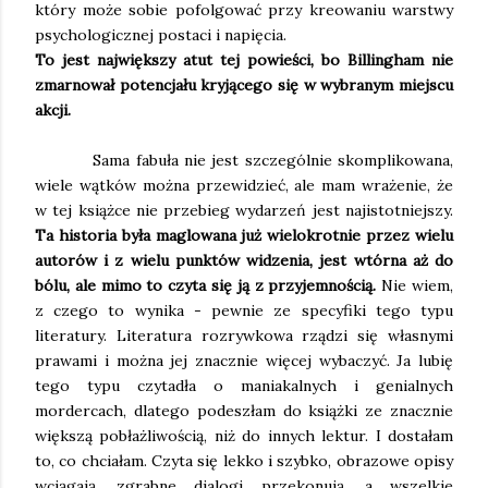
który może sobie pofolgować przy kreowaniu warstwy
psychologicznej postaci i napięcia.
To jest największy atut tej powieści, bo Billingham nie
zmarnował potencjału kryjącego się w wybranym miejscu
akcji.
Sama fabuła nie jest szczególnie skomplikowana,
wiele wątków można przewidzieć, ale mam wrażenie, że
w tej książce nie przebieg wydarzeń jest najistotniejszy.
Ta historia była maglowana już wielokrotnie przez wielu
autorów i z wielu punktów widzenia, jest wtórna aż do
bólu, ale mimo to czyta się ją z przyjemnością.
Nie wiem,
z czego to wynika - pewnie ze specyfiki tego typu
literatury. Literatura rozrywkowa rządzi się własnymi
prawami i można jej znacznie więcej wybaczyć. Ja lubię
tego typu czytadła o maniakalnych i genialnych
mordercach, dlatego podeszłam do książki ze znacznie
większą pobłażliwością, niż do innych lektur. I dostałam
to, co chciałam. Czyta się lekko i szybko, obrazowe opisy
wciągają, zgrabne dialogi przekonują, a wszelkie