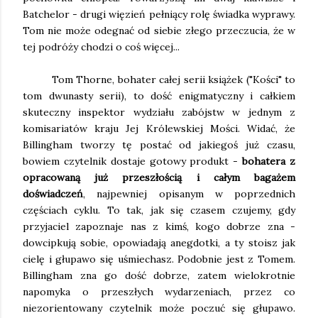
Batchelor - drugi więzień pełniący rolę świadka wyprawy.
Tom nie może odegnać od siebie złego przeczucia, że w
tej podróży chodzi o coś więcej...
Tom Thorne, bohater całej serii książek ("Kości" to
tom dwunasty serii), to dość enigmatyczny i całkiem
skuteczny inspektor wydziału zabójstw w jednym z
komisariatów kraju Jej Królewskiej Mości. Widać, że
Billingham tworzy tę postać od jakiegoś już czasu,
bowiem czytelnik dostaje gotowy produkt -
bohatera z
opracowaną już przeszłością i całym bagażem
doświadczeń
, najpewniej opisanym w poprzednich
częściach cyklu. To tak, jak się czasem czujemy, gdy
przyjaciel zapoznaje nas z kimś, kogo dobrze zna -
dowcipkują sobie, opowiadają anegdotki, a ty stoisz jak
cielę i głupawo się uśmiechasz. Podobnie jest z Tomem.
Billingham zna go dość dobrze, zatem wielokrotnie
napomyka o przeszłych wydarzeniach, przez co
niezorientowany czytelnik może poczuć się głupawo.