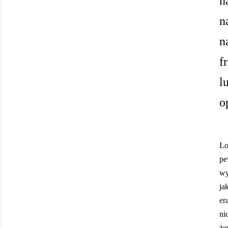
n
n
n
f
l
o
Lo
pe
wy
ja
er
ni
że