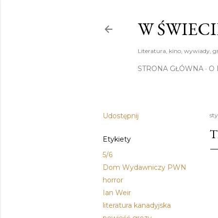
W ŚWIECI
Literatura, kino, wywiady, g
STRONA GŁÓWNA
O 
Udostępnij
sty
T
Etykiety
5/6
Dom Wydawniczy PWN
horror
Ian Weir
literatura kanadyjska