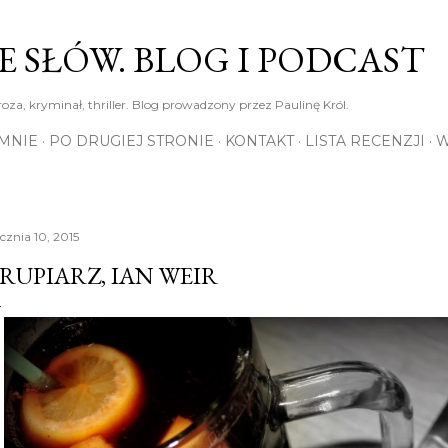
Przejdź do głównej zawartości
E SŁÓW. BLOG I PODCAST
roza, kryminał, thriller. Blog prowadzony przez Paulinę Król.
MNIE
PO DRUGIEJ STRONIE
KONTAKT
LISTA RECENZJI
W
cznia 10, 2015
RUPIARZ, IAN WEIR