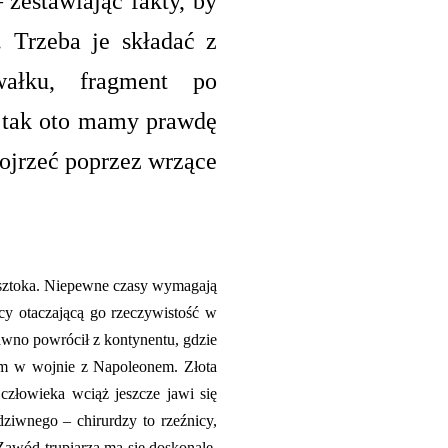
–
zestawiając fakty, by
. Trzeba je składać z
wałku, fragment po
 tak oto mamy prawdę
dojrzeć poprzez wrzące
nsztoka. Niepewne czasy wymagają
cy otaczającą go rzeczywistość w
awno powrócił z kontynentu, gdzie
ym w wojnie z Napoleonem. Złota
złowieka wciąż jeszcze jawi się
dziwnego – chirurdzy to rzeźnicy,
 Zawód trupiarza ma się doskonale,