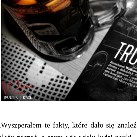
„Wyszperałem te fakty, które dało się znaleź