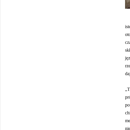
is
ot
cz
sk
ję
rz
da
„T
pr
po
ch
me
ni