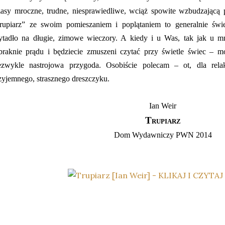
asy mroczne, trudne, niesprawiedliwe, wciąż spowite wzbudzającą p
rupiarz” ze swoim pomieszaniem i poplątaniem to generalnie świetn
ytadło na długie, zimowe wieczory. A kiedy i u Was, tak jak u mn
braknie prądu i będziecie zmuszeni czytać przy świetle świec – 
ezwykle nastrojowa przygoda. Osobiście polecam – ot, dla rela
zyjemnego, strasznego dreszczyku.
Ian Weir
Trupiarz
Dom Wydawniczy PWN 2014