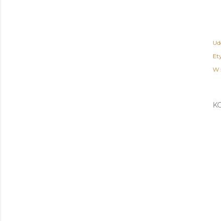
Ud
Ety
W 
K