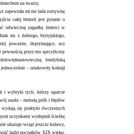
uśmiechem na twarzy.
yż zapewniła mi nie lada rozrywkę
cia całej historii jest pytanie o
kłać odwieczną zagadkę śmierci w
dnak nic z dobrego, brytyjskiego,
ziej poważne, deprymujące, acz
o z pewnością przez ten specyficzny
ziewiętnastowieczną londyńską
i jednocześnie – smakowity koktajl
i i wybryki tych, którzy uparcie
zwój nauki – metodą prób i błędów
 wydają się praktyki ówczesnych
nymi uczynkami wydeptali ścieżkę
śnie ukazuje wciąż jeszcze kulawy,
alność ludzi początków XIX wieku.