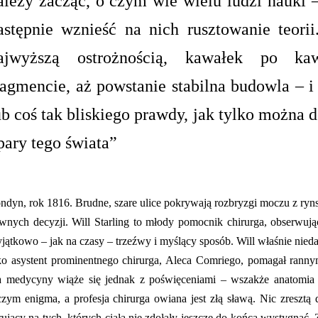
ależy zacząć, o czym wie wielu ludzi nauki
astępnie wznieść na nich rusztowanie teorii
ajwyższą ostrożnością, kawałek po ka
ragmencie, aż powstanie stabilna budowla
–
i
ub coś tak bliskiego prawdy, jak tylko można 
pary tego świata”
ndyn, rok 1816. Brudne, szare ulice pokrywają rozbryzgi moczu z ry
wnych decyzji. Will Starling to młody pomocnik chirurga, obserwują
jątkowo – jak na czasy – trzeźwy i myślący sposób. Will właśnie nied
ko asystent prominentnego chirurga, Aleca Comriego, pomagał rann
a medycyny wiąże się jednak z poświęceniami – wszakże anatomia c
czym enigma, a profesja chirurga owiana jest złą sławą. Nic zresztą 
rujący na tych, których ciała nie zdołały jeszcze do końca wystygnąć.