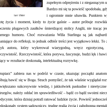
zupełnym odprężeniu i z niegasnącym 
Bardzo mi się ta powieść spodobała, gd
Ian Weir
i ogromnie mnie ubawiła. Punktem wyjś
totę życia i moment, kiedy to życie gaśnie – autor próbuje rozwi
oczeniu plugawych zaułków śmierdzącej stolicy Anglii, nie tracąc je
arnego humoru. Choć rozważania Willa Starlinga są jak najbard
łaniające do refleksji, to jednak odbiór treści jest wyjątkowo lekki. T
zyk autora, który wykreował wiarygodną, wręcz egzotyczną, d
eczywistość. Rzeczywistość, która porywa, fascynuje, budzi lęk i baw
jący w rezultacie doskonałą, intelektualną rozrywkę.
rupiarz” zabiera nas w podróż w czasie, ukazując początki anatomi
óbują bawić się w Boga. Strach pomyśleć, że tak właśnie wyglądał ro
większano sukcesywnie wiedzę, i jakkolwiek paskudne i nieetyczne
irurgów, należy oddać im sprawiedliwość – bądź co bądź swoimi niec
dycynie, która dzisiaj potrafi ratować ludzkie życie. Powieść jednocze
edoskonały system sądowniczy, trudne realia życia i zabobonną ment