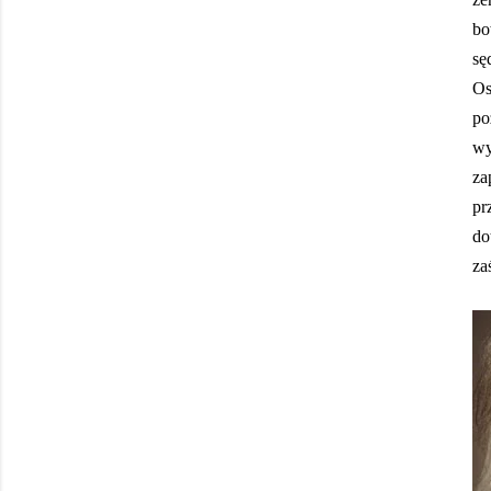
bo
sę
Os
po
wy
za
pr
do
za