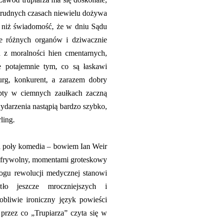
trudnych czasach niewielu dożywa
o niż świadomość, że w dniu Sądu
ne różnych organów i dziwacznie
h z moralności hien cmentarnych,
e potajemnie tym, co są łaskawi
rurg, konkurent, a zarazem dobry
zepty w ciemnych zaułkach zaczną
ydarzenia nastąpią bardzo szybko,
ling.
na poły komedia – bowiem Ian Weir
 frywolny, momentami groteskowy
ogu rewolucji medycznej stanowi
tło jeszcze mroczniejszych i
bliwie ironiczny język powieści
 przez co „Trupiarza” czyta się w