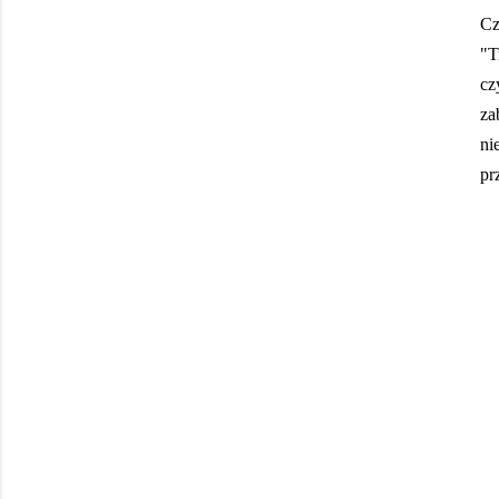
Cz
"T
cz
za
ni
pr