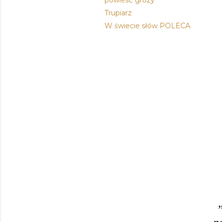
powieść grozy
Trupiarz
W świecie słów POLECA