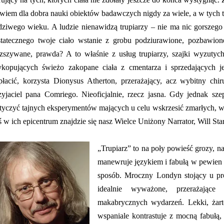
wiem dla dobra nauki obiektów badawczych nigdy za wiele, a w tych 
dziwego wieku. A ludzie nienawidzą trupiarzy – nie ma nic gorszeg
tatecznego twoje ciało wstanie z grobu podziurawione, pozbawio
zszywane, prawda? A to właśnie z usług trupiarzy, szajki wyzutyc
kopujących świeżo zakopane ciała z cmentarza i sprzedających j
płacić, korzysta Dionysus Atherton, przerażający, acz wybitny chi
zyjaciel pana Comriego. Nieoficjalnie, rzecz jasna. Gdy jednak s
tyczyć tajnych eksperymentów mających u celu wskrzesić zmarłych, w
ś w ich epicentrum znajdzie się nasz Wielce Uniżony Narrator, Will Star
„Trupiarz” to na poły powieść grozy, 
manewruje językiem i fabułą w pewien
sposób. Mroczny Londyn stojący u pr
idealnie wyważone, przerażające 
makabrycznych wydarzeń. Lekki, żarto
wspaniale kontrastuje z mocną fabułą,