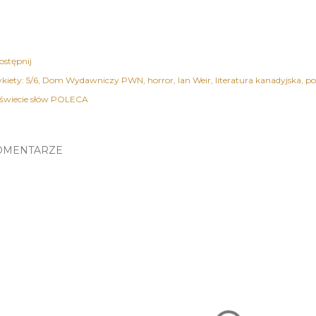
ostępnij
kiety:
5/6
Dom Wydawniczy PWN
horror
Ian Weir
literatura kanadyjska
po
świecie słów POLECA
OMENTARZE