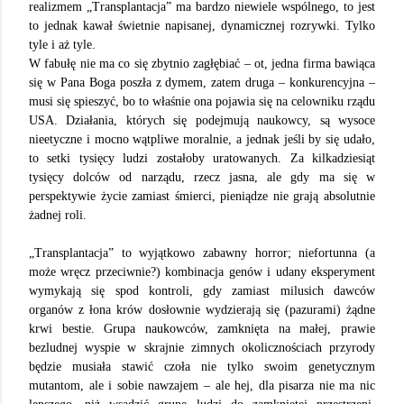
realizmem „Transplantacja” ma bardzo niewiele wspólnego, to jest
to jednak kawał świetnie napisanej, dynamicznej rozrywki. Tylko
tyle i aż tyle.
W fabułę nie ma co się zbytnio zagłębiać – ot, jedna firma bawiąca
się w Pana Boga poszła z dymem, zatem druga – konkurencyjna –
musi się spieszyć, bo to właśnie ona pojawia się na celowniku rządu
USA. Działania, których się podejmują naukowcy, są wysoce
nieetyczne i mocno wątpliwe moralnie, a jednak jeśli by się udało,
to setki tysięcy ludzi zostałoby uratowanych. Za kilkadziesiąt
tysięcy dolców od narządu, rzecz jasna, ale gdy ma się w
perspektywie życie zamiast śmierci, pieniądze nie grają absolutnie
żadnej roli.
„Transplantacja” to wyjątkowo zabawny horror; niefortunna (a
może wręcz przeciwnie?) kombinacja genów i udany eksperyment
wymykają się spod kontroli, gdy zamiast milusich dawców
organów z łona krów dosłownie wydzierają się (pazurami) żądne
krwi bestie. Grupa naukowców, zamknięta na małej, prawie
bezludnej wyspie w skrajnie zimnych okolicznościach przyrody
będzie musiała stawić czoła nie tylko swoim genetycznym
mutantom, ale i sobie nawzajem – ale hej, dla pisarza nie ma nic