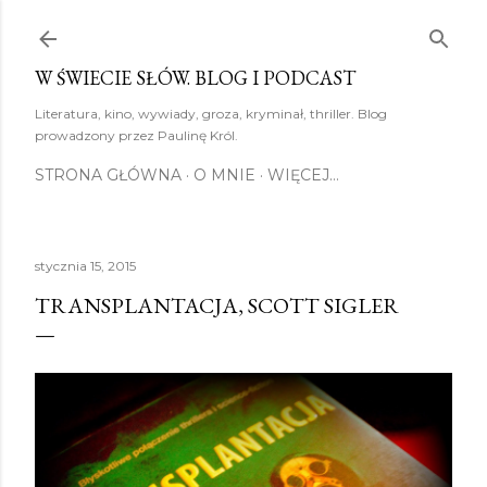
Przejdź do głównej zawartości
W ŚWIECIE SŁÓW. BLOG I PODCAST
Literatura, kino, wywiady, groza, kryminał, thriller. Blog
prowadzony przez Paulinę Król.
STRONA GŁÓWNA
O MNIE
WIĘCEJ…
stycznia 15, 2015
TRANSPLANTACJA, SCOTT SIGLER