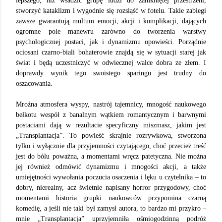
lepszego, niż wsadzić grupę ludzi do zamkniętej przestrzeni,
stworzyć kataklizm i wygodnie się rozsiąść w fotelu. Takie zabiegi
zawsze gwarantują multum emocji, akcji i komplikacji, dających
ogromne pole manewru zarówno do tworzenia warstwy
psychologicznej postaci, jak i dynamizmu opowieści. Porządnie
ociosani czarno-biali bohaterowie znajdą się w sytuacji starej jak
świat i będą uczestniczyć w odwiecznej walce dobra ze złem. I
doprawdy wynik tego swoistego sparingu jest trudny do
oszacowania.
Mroźna atmosfera wyspy, nastrój tajemnicy, mnogość naukowego
bełkotu wespół z banalnym wątkiem romantycznym i barwnymi
postaciami dają w rezultacie specyficzny miszmasz, jakim jest
„Transplantacja”. To powieść skrajnie rozrywkowa, stworzona
tylko i wyłącznie dla przyjemności czytającego, choć przecież treść
jest do bólu poważna, a momentami wręcz patetyczna. Nie można
jej również odmówić dynamizmu i mnogości akcji, a także
umiejętności wywołania poczucia osaczenia i lęku u czytelnika – to
dobry, nierealny, acz świetnie napisany horror przygodowy, choć
momentami historia grupki naukowców przypomina czarną
komedię, a jeśli nie taki był zamysł autora, to bardzo mi przykro –
mnie „Transplantacja” uprzyjemniła ośmiogodzinną podróż