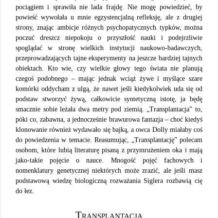
pociągiem i sprawiła nie lada frajdę. Nie mogę powiedzieć, by
powieść wywołała u mnie egzystencjalną refleksję, ale z drugiej
strony, znając ambicje różnych psychopatycznych typków, można
poczuć dreszcz niepokoju o przyszłość nauki i podejrzliwie
spoglądać w stronę wielkich instytucji naukowo-badawczych,
przeprowadzających tajne eksperymenty na jeszcze bardziej tajnych
obiektach. Kto wie, czy wielkie głowy tego świata nie planują
czegoś podobnego – mając jednak wciąż żywe i myślące szare
komórki oddycham z ulgą, że nawet jeśli kiedykolwiek uda się od
podstaw stworzyć żywą, całkowicie syntetyczną istotę, ja będę
smacznie sobie leżała dwa metry pod ziemią. „Transplantacja” to,
póki co, zabawna, a jednocześnie brawurowa fantazja – choć kiedyś
klonowanie również wydawało się bajką, a owca Dolly miałaby coś
do powiedzenia w temacie. Reasumując, „Transplantację” polecam
osobom, które lubią literaturę pisaną z przymrużeniem oka i mają
jako-takie pojęcie o nauce. Mnogość pojęć fachowych i
nomenklatury genetycznej niektórych może zrazić, ale jeśli masz
podstawową wiedzę biologiczną rozważania Siglera rozbawią cię
do łez.
Transplantacja