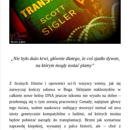
„Nie było dużo krwi, głównie dlatego, że coś zjadło dywan,
na którym mogły zostać plamy”
Z licznych filmów i opowieści sci-fi wszyscy wiemy, jak się
zazwyczaj kończy zabawa w Boga. Sklejanie nukleotydów w
całkiem nowe helisy DNA jeszcze nikomu nie wyszło na dobre –
przekonają się o tym zresztą pracownicy Genady, najtęższe głowy
tego świata, szaleni naukowcy usiłujący stworzyć niemal od zera
istoty genetycznie kompatybilne z ludźmi, od których można
będzie pobierać narządy do transplantacji. Brzmi jak scenariusz
naprawdę kiepskiej, wyssanej z palca historii, ale – choć z