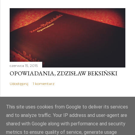
czerwca 15, 2015
OPOWIADANIA, ZDZISŁAW BEKSIŃSKI
Udostępnij
1 komentarz
This site uses cookies from Google to deliver its services
and to analyze traffic. Your IP address and user-agent are
Obsługiwane przez usługę Blogger
shared with Google along with performance and security
metrics to ensure quality of service, generate usage
Autor obrazów motywu:
Mae Burke