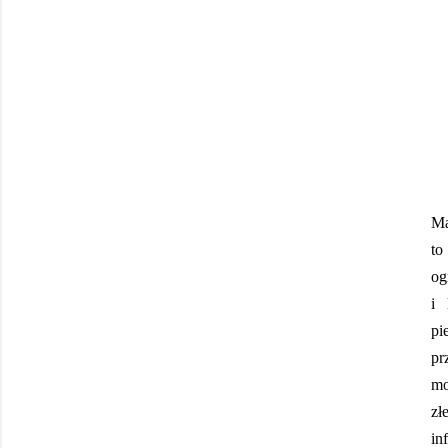
Ma
to
og
i 
pi
pr
mo
zł
in