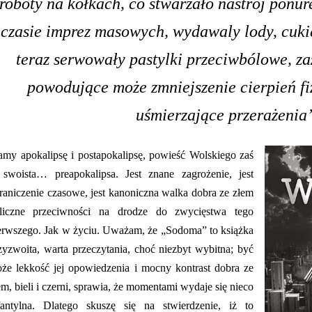
roboty na kółkach, co stwarzało nastrój ponure
czasie imprez masowych, wydawaly lody, cukie
teraz serwowały pastylki przeciwbólowe, z
powodujące może zmniejszenie cierpień fi
uśmierzające przerażenia
my apokalipsę i postapokalipsę, powieść Wolskiego zaś
 swoista… preapokalipsa. Jest znane zagrożenie, jest
raniczenie czasowe, jest kanoniczna walka dobra ze złem
liczne przeciwności na drodze do zwycięstwa tego
erwszego. Jak w życiu. Uważam, że „Sodoma” to książka
zyzwoita, warta przeczytania, choć niezbyt wybitna; być
że lekkość jej opowiedzenia i mocny kontrast dobra ze
em, bieli i czerni, sprawia, że momentami wydaje się nieco
fantylna. Dlatego skuszę się na stwierdzenie, iż to