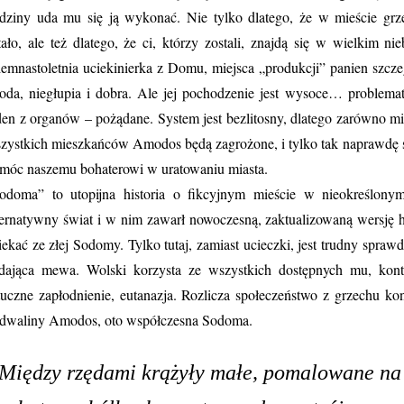
dziny uda mu się ją wykonać. Nie tylko dlatego, że w mieście grz
tało, ale też dlatego, że ci, którzy zostali, znajdą się w wielkim n
iemnastoletnia uciekinierka z Domu, miejsca „produkcji” panien szcze
oda, niegłupia i dobra. Ale jej pochodzenie jest wysoce… problematy
den z organów – pożądane. System jest bezlitosny, dlatego zarówno misj
zystkich mieszkańców Amodos będą zagrożone, i tylko tak naprawdę ś
móc naszemu bohaterowi w uratowaniu miasta.
odoma” to utopijna historia o fikcyjnym mieście w nieokreślony
ternatywny świat i w nim zawarł nowoczesną, zaktualizowaną wersję h
iekać ze złej Sodomy. Tylko tutaj, zamiast ucieczki, jest trudny spraw
dająca mewa. Wolski korzysta ze wszystkich dostępnych mu, kont
tuczne zapłodnienie, eutanazja. Rozlicza społeczeństwo z grzechu k
dwaliny Amodos, oto współczesna Sodoma.
Między rzędami krążyły małe, pomalowane na w