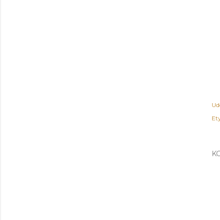
Ud
Ety
K