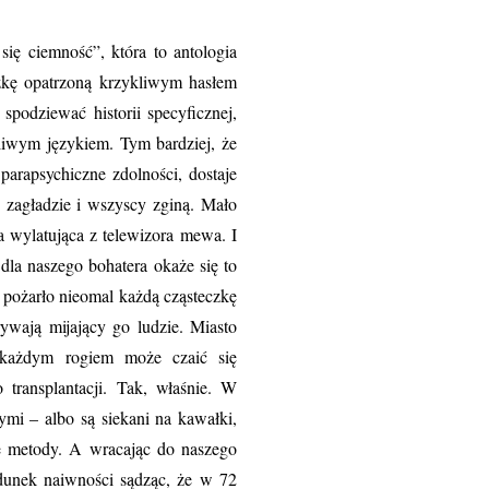
się ciemność”, która to antologia
żkę opatrzoną krzykliwym hasłem
podziewać historii specyficznej,
tliwym językiem. Tym bardziej, że
 parapsychiczne zdolności, dostaje
 zagładzie i wszyscy zginą. Mało
ła wylatująca z telewizora mewa. I
dla naszego bohatera okaże się to
 pożarło nieomal każdą cząsteczkę
rywają mijający go ludzie. Miasto
a każdym rogiem może czaić się
o transplantacji. Tak, właśnie. W
ymi – albo są siekani na kawałki,
kie metody. A wracając do naszego
adunek naiwności sądząc, że w 72