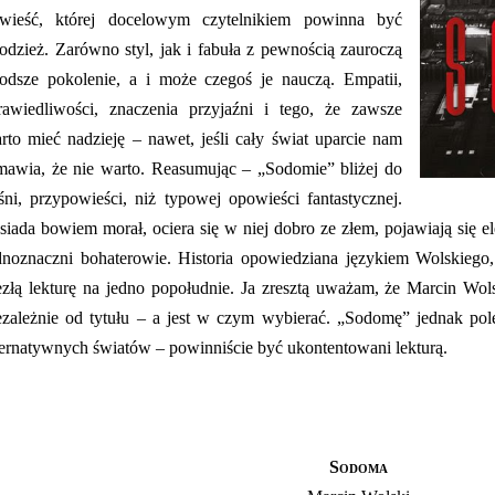
wieść, której docelowym czytelnikiem powinna być
odzież. Zarówno styl, jak i fabuła z pewnością zauroczą
odsze pokolenie, a i może czegoś je nauczą. Empatii,
rawiedliwości, znaczenia przyjaźni i tego, że zawsze
rto mieć nadzieję – nawet, jeśli cały świat uparcie nam
awia, że nie warto. Reasumując – „Sodomie” bliżej do
śni, przypowieści, niż typowej opowieści fantastycznej.
siada bowiem morał, ociera się w niej dobro ze złem, pojawiają się e
dnoznaczni bohaterowie. Historia opowiedziana językiem Wolskiego,
ezłą lekturę na jedno popołudnie. Ja zresztą uważam, że Marcin Wols
ezależnie od tytułu – a jest w czym wybierać. „Sodomę” jednak pol
ternatywnych światów – powinniście być ukontentowani lekturą.
Sodoma