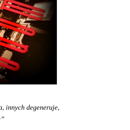
a, innych degeneruje,
a”