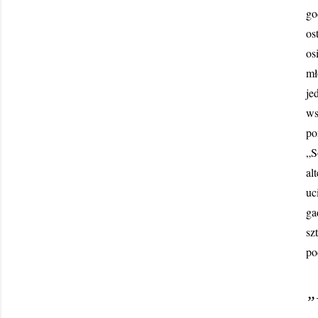
go
os
os
mł
je
ws
po
„S
al
uc
ga
sz
po
„