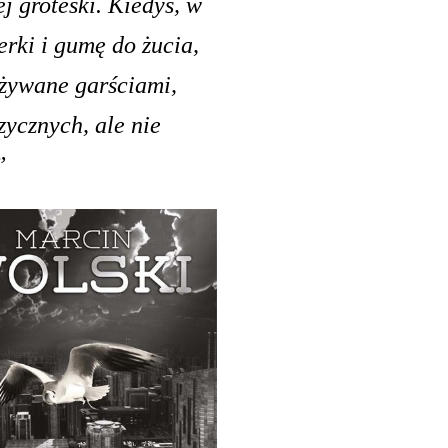
j groteski. Kiedyś, w
rki i gumę do żucia,
ażywane garściami,
zycznych, ale nie
”