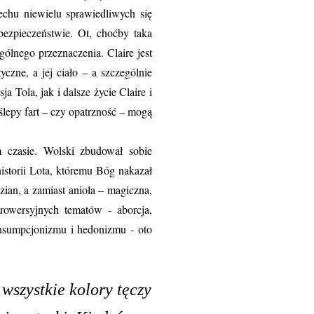
echu niewielu sprawiedliwych się
iebezpieczeństwie. Ot, choćby taka
gólnego przeznaczenia. Claire jest
czne, a jej ciało – a szczególnie
a Tola, jak i dalsze życie Claire i
lepy fart – czy opatrzność – mogą
m czasie. Wolski zbudował sobie
istorii Lota, któremu Bóg nakazał
dzian, a zamiast anioła – magiczna,
rowersyjnych tematów - aborcja,
onsumpcjonizmu i hedonizmu - oto
szystkie kolory tęczy