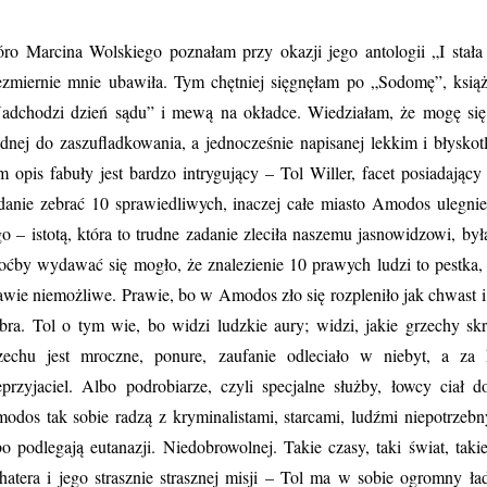
óro Marcina Wolskiego poznałam przy okazji jego antologii „I stała 
ezmiernie mnie ubawiła. Tym chętniej sięgnęłam po „Sodomę”, ksią
adchodzi dzień sądu” i mewą na okładce. Wiedziałam, że mogę się s
udnej do zaszufladkowania, a jednocześnie napisanej lekkim i błysko
m opis fabuły jest bardzo intrygujący – Tol Willer, facet posiadający
danie zebrać 10 sprawiedliwych, inaczej całe miasto Amodos ulegnie
go – istotą, która to trudne zadanie zleciła naszemu jasnowidzowi, by
oćby wydawać się mogło, że znalezienie 10 prawych ludzi to pestka, 
awie niemożliwe. Prawie, bo w Amodos zło się rozpleniło jak chwast i
bra. Tol o tym wie, bo widzi ludzkie aury; widzi, jakie grzechy sk
zechu jest mroczne, ponure, zaufanie odleciało w niebyt, a z
eprzyjaciel. Albo podrobiarze, czyli specjalne służby, łowcy ciał d
odos tak sobie radzą z kryminalistami, starcami, ludźmi niepotrzebn
bo podlegają eutanazji. Niedobrowolnej. Takie czasy, taki świat, ta
hatera i jego strasznie strasznej misji – Tol ma w sobie ogromny ł