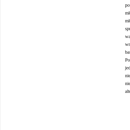
po
mł
mł
sp
wa
wm
ba
Po
je
ni
ni
al