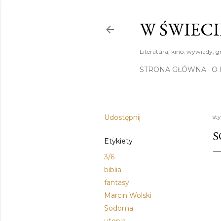
W ŚWIECI
Literatura, kino, wywiady, g
STRONA GŁÓWNA
O 
Udostępnij
st
S
Etykiety
3/6
biblia
fantasy
Marcin Wolski
Sodoma