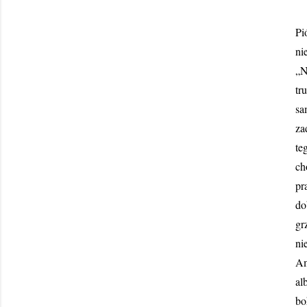
Pi
ni
„N
tr
sa
za
te
ch
pr
do
gr
ni
Am
al
bo