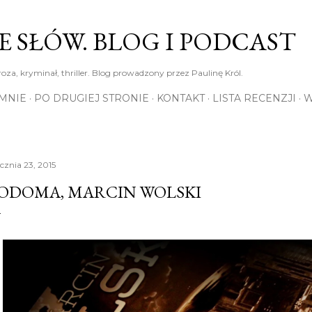
Przejdź do głównej zawartości
E SŁÓW. BLOG I PODCAST
roza, kryminał, thriller. Blog prowadzony przez Paulinę Król.
MNIE
PO DRUGIEJ STRONIE
KONTAKT
LISTA RECENZJI
W
ycznia 23, 2015
ODOMA, MARCIN WOLSKI