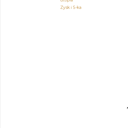
utopia
Zysk i S-ka