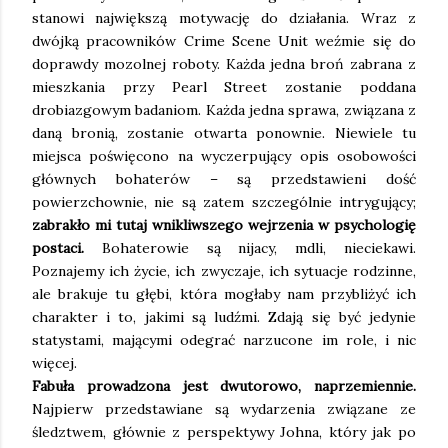
stanowi największą motywację do działania. Wraz z
dwójką pracowników Crime Scene Unit weźmie się do
doprawdy mozolnej roboty. Każda jedna broń zabrana z
mieszkania przy Pearl Street zostanie poddana
drobiazgowym badaniom. Każda jedna sprawa, związana z
daną bronią, zostanie otwarta ponownie. Niewiele tu
miejsca poświęcono na wyczerpujący opis osobowości
głównych bohaterów – są przedstawieni dość
powierzchownie, nie są zatem szczególnie intrygujący;
zabrakło mi tutaj wnikliwszego wejrzenia w psychologię
postaci.
Bohaterowie są nijacy, mdli, nieciekawi.
Poznajemy ich życie, ich zwyczaje, ich sytuacje rodzinne,
ale brakuje tu głębi, która mogłaby nam przybliżyć ich
charakter i to, jakimi są ludźmi. Zdają się być jedynie
statystami, mającymi odegrać narzucone im role, i nic
więcej.
Fabuła prowadzona jest dwutorowo, naprzemiennie.
Najpierw przedstawiane są wydarzenia związane ze
śledztwem, głównie z perspektywy Johna, który jak po