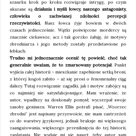
sznurku krok po kroku rozwiązuje intrygę, po czym
ukazane są
działania i myśli łowcy, naszego antagonisty,
człowieka o zachwianej zdolności percepcji
rzeczywistości.
Nasz łowca żyje bowiem w dwóch
czasach jednocześnie. Wątki poświęcone mordercy są
znacznie ciekawsze, acz i tak gorzko żałuję, że motywy
zbrodniarza i jego metody zostały przedstawione po
łebkach.
Trudno mi jednoznacznie ocenić tę powieść, choć tak
generalnie uważam, że to zmarnowany potencjał.
Punkt
wyjścia całej historii – mieszkanie zapełnione setką broni,
z której kogoś zabito – aż się prosi o fenomenalny ciąg
dalszy. Tutaj rozwiązanie zagadki, jak i motyw zabójcy są
co najmniej nie satysfakcjonujące. Mam wrażenie, że
autor, wpadłszy na doskonały pomysł, wyczerpał swoje
zasoby geniuszu. Warren Ellis potrafi pisać, „Wzorzec
zbrodni” jest napisany przyzwoicie, nie mam zastrzeżeń
co do warstwy językowej, jednak brakuje mi większego
zaangażowania, większego przeniknięcia do tej historii,
zaplątania. Nie wydaje mi się nawet, żeby autor sam