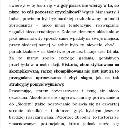
uwierzył w tę historię –
a gdy pisarz nie wierzy w to, co
pisze, to cóż pozostaje czytelnikowi?
Wątek Manahatty i
Indian powinien był być bardziej rozbudowany, pobudki
zbrodniarza – nieco mniej tendencyjne, rozwiązanie
zagadki nieco trudniejsze. Kolejne elementy układanki w
jakiś niesamowity sposób same wpadały na swoje miejsca,
pracy śledczej samej w sobie było tu niewiele, choć –
paradoksalnie – na śledztwie przecież bazuje cała fabuła.
Za to mamy sporo czczego gadania, genialnych
przebłysków, a mało akcji.
Historia, choć stylizowana na
skomplikowaną, raczej skomplikowana nie jest, jest za to
przegadana, uproszczona i zbyt skąpa, jak na tak
atrakcyjny pomysł wyjściowy.
Reasumując, jestem rozczarowana i czuję się nieco
oszukana. Absolutnie nie sugerowałam się porównaniem
do „Siedem” (takie porównanie pojawia się na czwartej
stronie okładki) – i dobrze, gdyż byłabym jeszcze
bardziej rozczarowana. „Wzorzec zbrodni” to historia ze
zmarnowanym potencjałem, która jednak może się