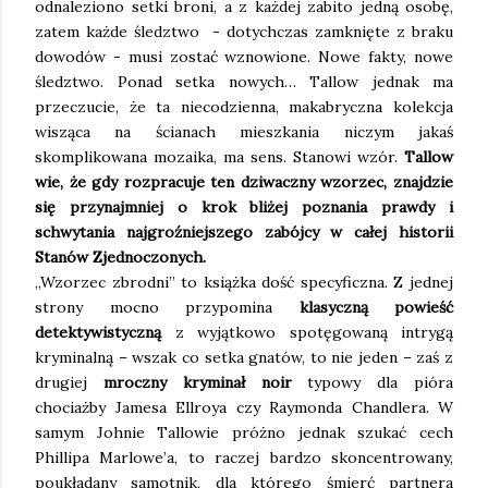
odnaleziono setki broni, a z każdej zabito jedną osobę,
zatem każde śledztwo - dotychczas zamknięte z braku
dowodów - musi zostać wznowione. Nowe fakty, nowe
śledztwo. Ponad setka nowych… Tallow jednak ma
przeczucie, że ta niecodzienna, makabryczna kolekcja
wisząca na ścianach mieszkania niczym jakaś
skomplikowana mozaika, ma sens. Stanowi wzór.
Tallow
wie, że gdy rozpracuje ten dziwaczny wzorzec, znajdzie
się przynajmniej o krok bliżej poznania prawdy i
schwytania najgroźniejszego zabójcy w całej historii
Stanów Zjednoczonych.
„Wzorzec zbrodni” to książka dość specyficzna. Z jednej
strony mocno przypomina
klasyczną powieść
detektywistyczną
z wyjątkowo spotęgowaną intrygą
kryminalną – wszak co setka gnatów, to nie jeden – zaś z
drugiej
mroczny kryminał noir
typowy dla pióra
chociażby Jamesa Ellroya czy Raymonda Chandlera. W
samym Johnie Tallowie próżno jednak szukać cech
Phillipa Marlowe’a, to raczej bardzo skoncentrowany,
poukładany samotnik, dla którego śmierć partnera