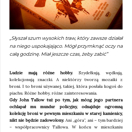
„Słyszał szum wysokich traw, który zawsze działał
na niego uspokajająco. Mógł przymknąć oczy na
całą godzinę. Miał jeszcze czas, żeby zabić”
Ludzie mają różne hobby.
Szydełkują, wędkują,
kolekcjonują znaczki. A niektórzy tworzą mozaiki z
broni. I to broni używanej, takiej, która posłała kogoś do
piachu. Różne hobby, różne zainteresowania.
Gdy John Tallow tuż po tym, jak mózg jego partnera
ochlapał mu mundur policyjny, odnajduje ogromną
kolekcję broni w pewnym mieszkaniu w starej kamienicy,
nikt nie będzie zadowolony.
Ani „góra”, ani – tym bardziej
– współpracownicy Tallowa. W końcu w mieszkaniu