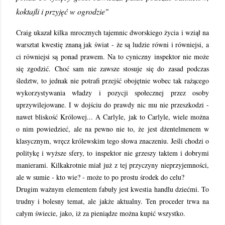
koktajli i przyjęć w ogrodzie"
Craig ukazał kilka mrocznych tajemnic dworskiego życia i wziął na
warsztat kwestię znaną jak świat - że są ludzie równi i równiejsi, a
ci równiejsi są ponad prawem. Na to cyniczny inspektor nie może
się zgodzić. Choć sam nie zawsze stosuje się do zasad podczas
śledztw, to jednak nie potrafi przejść obojętnie wobec tak rażącego
wykorzystywania władzy i pozycji społecznej przez osoby
uprzywilejowane. I w dojściu do prawdy nic mu nie przeszkodzi -
nawet bliskość Królowej... A Carlyle, jak to Carlyle, wiele można
o nim powiedzieć, ale na pewno nie to, że jest dżentelmenem w
klasycznym, wręcz królewskim tego słowa znaczeniu. Jeśli chodzi o
politykę i wyższe sfery, to inspektor nie grzeszy taktem i dobrymi
manierami. Kilkakrotnie miał już z tej przyczyny nieprzyjemności,
ale w sumie - kto wie? - może to po prostu środek do celu?
Drugim ważnym elementem fabuły jest kwestia handlu dziećmi. To
trudny i bolesny temat, ale jakże aktualny. Ten proceder trwa na
całym świecie, jako, iż za pieniądze można kupić wszystko.