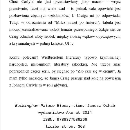
Choć Carlyle nie jest przedstawiany jako maczo - wręcz
przeciwnie, facet ma wiele wad - to jednak cała opowieść jest
pozbawiona zbędnych ozdobników. U Craiga mi to odpowiada.
Tutaj, w odróżnieniu od "Milcz nawet po śmierci", fabuła jest
mocno scentralizowana wokół tematu przewodniego. Zdaje się, że
Craig odnalazł złoty środek między ilością wątków obyczajowych,
a kryminalnych w jednej książce. Uf! ;)
Komu polecam? Wielbicielom literatury typowo kryminalnej,
hardboiled, miłośnikom literatury szkockiej. Nie trzeba znać
poprzednich części serii, by sięgnąć po "Zło czai się w cieniu". Ja
mam tylko nadzieję, że James Craig pracuje nad kolejną powieścią
z Johnem Carlyle'm w roli głównej.
Buckingham Palace Blues
, tłum. Janusz Ochab
wydawnictwo Akurat 2014
ISBN: 9788377586266
liczba stron: 368