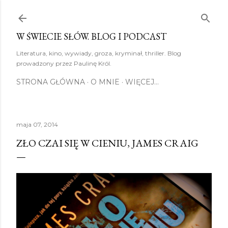
Przejdź do głównej zawartości
W ŚWIECIE SŁÓW. BLOG I PODCAST
Literatura, kino, wywiady, groza, kryminał, thriller. Blog
prowadzony przez Paulinę Król.
STRONA GŁÓWNA
O MNIE
WIĘCEJ…
maja 07, 2014
ZŁO CZAI SIĘ W CIENIU, JAMES CRAIG