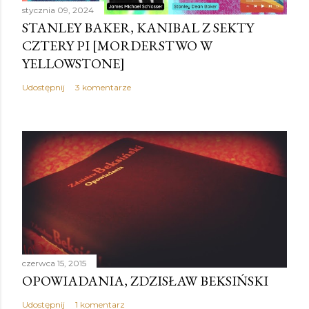
stycznia 09, 2024
STANLEY BAKER, KANIBAL Z SEKTY
CZTERY PI [MORDERSTWO W
YELLOWSTONE]
Udostępnij
3 komentarze
czerwca 15, 2015
OPOWIADANIA, ZDZISŁAW BEKSIŃSKI
Udostępnij
1 komentarz