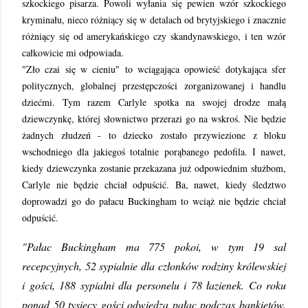
szkockiego pisarza. Powoli wyłania się pewien wzór szkockiego
kryminału, nieco różniący się w detalach od brytyjskiego i znacznie
różniący się od amerykańskiego czy skandynawskiego, i ten wzór
całkowicie mi odpowiada.
"Zło czai się w cieniu" to wciągająca opowieść dotykająca sfer
politycznych, globalnej przestępczości zorganizowanej i handlu
dziećmi. Tym razem Carlyle spotka na swojej drodze małą
dziewczynkę, której słownictwo przerazi go na wskroś. Nie będzie
żadnych złudzeń - to dziecko zostało przywiezione z bloku
wschodniego dla jakiegoś totalnie porąbanego pedofila. I nawet,
kiedy dziewczynka zostanie przekazana już odpowiednim służbom,
Carlyle nie będzie chciał odpuścić. Ba, nawet, kiedy śledztwo
doprowadzi go do pałacu Buckingham to wciąż nie będzie chciał
odpuścić.
"Pałac Buckingham ma 775 pokoi, w tym 19 sal
recepcyjnych, 52 sypialnie dla członków rodziny królewskiej
i gości, 188 sypialni dla personelu i 78 łazienek. Co roku
ponad 50 tysięcy gości odwiedza pałac podczas bankietów,