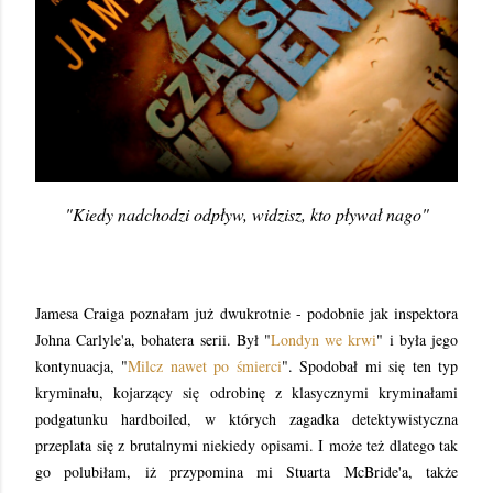
"Kiedy nadchodzi odpływ, widzisz, kto pływał nago"
Jamesa Craiga poznałam już dwukrotnie - podobnie jak inspektora
Johna Carlyle'a, bohatera serii. Był "
Londyn we krwi
" i była jego
kontynuacja, "
Milcz nawet po śmierci
". Spodobał mi się ten typ
kryminału, kojarzący się odrobinę z klasycznymi kryminałami
podgatunku hardboiled, w których zagadka detektywistyczna
przeplata się z brutalnymi niekiedy opisami. I może też dlatego tak
go polubiłam, iż przypomina mi Stuarta McBride'a, także