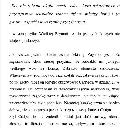
"Rocznie ścigano około trzech tysięcy ludzi oskarżonych o
przestępstwa seksualne wobec dzieci, między innymi za
gwałty, napaść i uwodzenie przez internet."
...w samej tylko Wielkiej Brytanii. A ilu jest tych, których nie
udaje się oskarżyć?
Jak zawsze jestem ukontentowana lekturą. Zagadka jest dość
zagmatwana, choć muszę przyznać, że zabrakło mi jakiegoś
wielkiego wow na końcu. Zabrakło elementu zaskoczenia.
Właściwie zwyrodnialcy od razu zostali przedstawieni czytelnikowi
po to, ażeby mógł on jedynie obserwować Carlyle'a w działaniu. W
kryminale nie przepadam za wszechwiedzącym narratorem, wolę
rozwiązywać zagadkę wraz z detektywem, ale fabuła tej książki
uniemożliwiłaby takie podejście. Niemniej książkę czyta się bardzo
dobrze, ale to po prostu już znak rozpoznawczy Jamesa Craiga.
Styl Craiga się nie zmienił - nadal jest dość surowy, niemal
ciosany; to literatura bardzo męska, opływająca testosteronem.